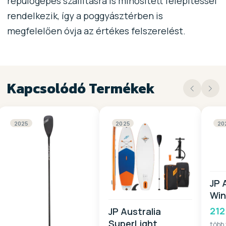
repülőgépes szállításra is minősített felépítéssel
rendelkezik, így a poggyásztérben is
megfelelően óvja az értékes felszerelést.
Kapcsolódó Termékek
2025
2025
20
JP 
Win
20
212
JP Australia
SuperLight
több