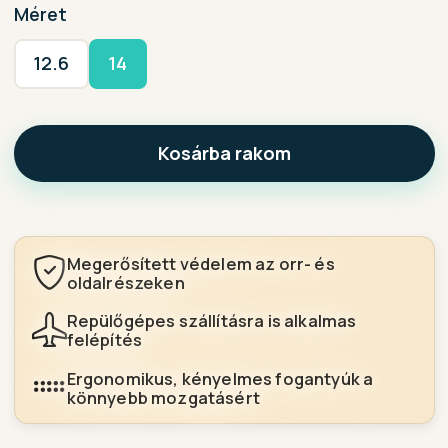
Méret
12.6
14
Kosárba rakom
Megerősített védelem az orr- és
oldalrészeken
Repülőgépes szállításra is alkalmas
felépítés
Ergonomikus, kényelmes fogantyúk a
könnyebb mozgatásért