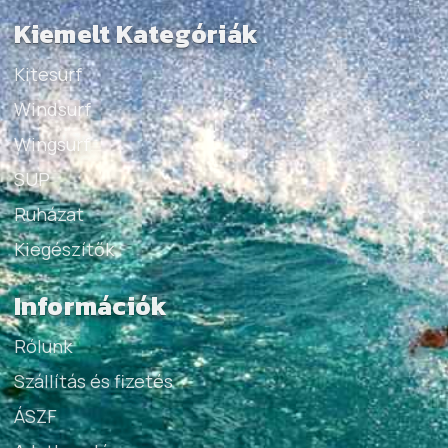
Kiemelt Kategóriák
Kitesurf
Windsurf
Wingsurf
SUP
Ruházat
Kiegészítők
Információk
Rólunk
Szállítás és fizetés
ÁSZF