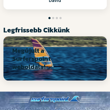
Dávid
Legfrissebb Cikkünk
Megújult a
Surferspoint
weboldala!