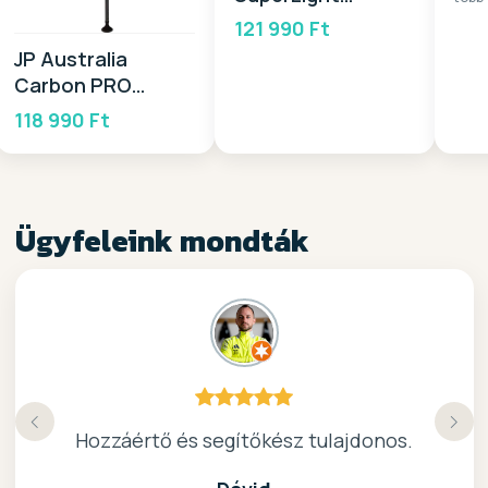
PACKAGE 11,0 Alu
121 990 Ft
2025
JP Australia
Carbon PRO
Paddle CTL 2025
118 990 Ft
Ügyfeleink mondták
Köszönöm a gyors, barátságos kiszolgálast.
Hozzáértő és segítőkész tulajdonos.
Nagyon kedves elado, jo kis bolt :)
kiváló surf-ös bolt .. ajánlom!