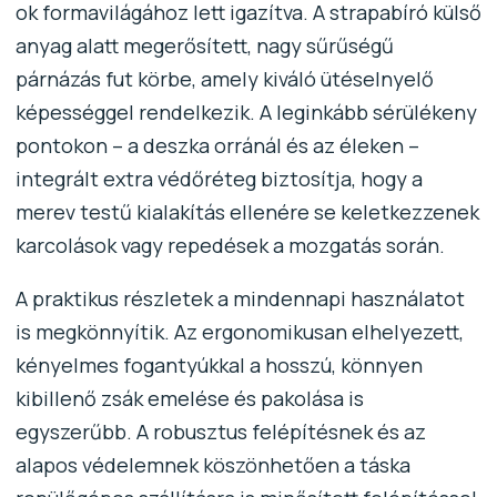
ok formavilágához lett igazítva. A strapabíró külső
anyag alatt megerősített, nagy sűrűségű
párnázás fut körbe, amely kiváló ütéselnyelő
képességgel rendelkezik. A leginkább sérülékeny
pontokon – a deszka orránál és az éleken –
integrált extra védőréteg biztosítja, hogy a
merev testű kialakítás ellenére se keletkezzenek
karcolások vagy repedések a mozgatás során.
A praktikus részletek a mindennapi használatot
is megkönnyítik. Az ergonomikusan elhelyezett,
kényelmes fogantyúkkal a hosszú, könnyen
kibillenő zsák emelése és pakolása is
egyszerűbb. A robusztus felépítésnek és az
alapos védelemnek köszönhetően a táska