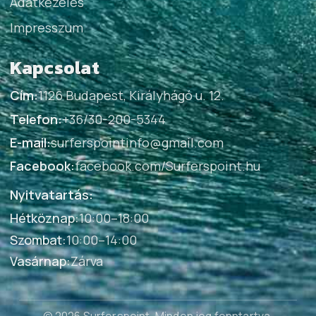
Adatkezelés
Impresszum
Kapcsolat
Cím:
1126 Budapest, Királyhágó u. 12.
Telefon:
+36/30-200-5344
E-mail:
surferspointinfo@gmail.com
Facebook:
facebook.com/Surferspoint.hu
Nyitvatartás:
Hétköznap
:
10:00–18:00
Szombat
:
10:00–14:00
Vasárnap
:
Zárva