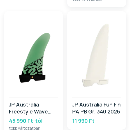
JP Australia
JP Australia Fun Fin
Freestyle Wave
PA PB Gr. 340 2026
G10 PB Fin 2026
45 990 Ft-tól
11 990 Ft
több változatban