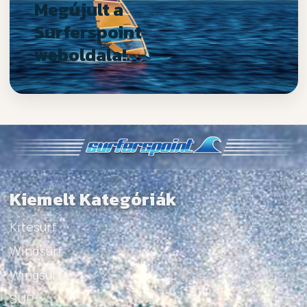
Megújult a
Surferspoint
weboldala!
Kiemelt Kategóriák
Kitesurf
Windsurf
Wingsurf
SUP