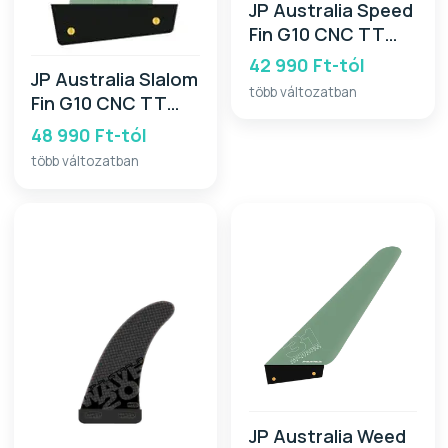
JP Australia Speed
Fin G10 CNC TT
2026
42 990 Ft-tól
JP Australia Slalom
több változatban
Fin G10 CNC TT
2026
48 990 Ft-tól
több változatban
JP Australia Weed