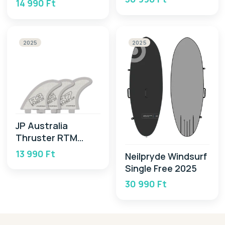
14 990 Ft
2025
2025
JP Australia
Thruster RTM
Center Fin 2025
13 990 Ft
Neilpryde Windsurf
Single Free 2025
30 990 Ft