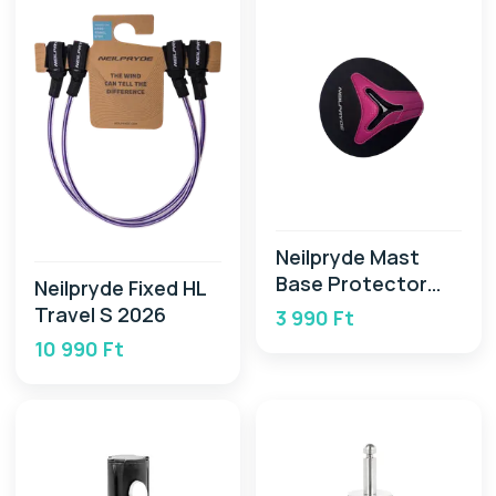
Neilpryde Mast
Base Protector
Neilpryde Fixed HL
2026
Travel S 2026
3 990 Ft
10 990 Ft