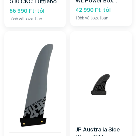
WL Power Box
G10 CNC Tuttlebox
2026
2026
42 990 Ft-tól
66 990 Ft-tól
több változatban
több változatban
JP Australia Side