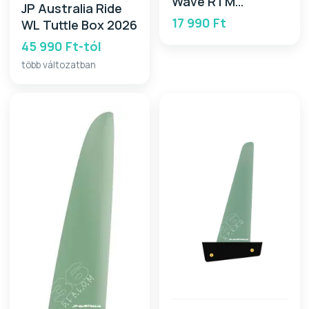
Wave RTM
JP Australia Ride
CARBON Fin SB
17 990 Ft
WL Tuttle Box 2026
2026
45 990 Ft-tól
több változatban