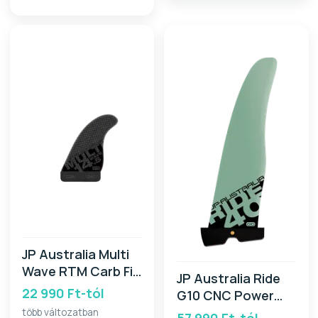
JP Australia Multi
Wave RTM Carb Fin
JP Australia Ride
SB 2026
22 990 Ft-tól
G10 CNC Power
Box 2026
több változatban
57 990 Ft-tól