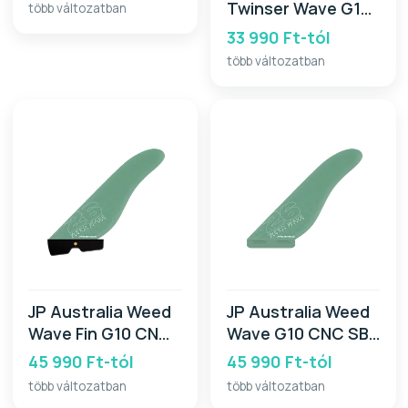
Twinser Wave G10
több változatban
SB 2026
33 990 Ft-tól
több változatban
JP Australia Weed
JP Australia Weed
Wave Fin G10 CNC
Wave G10 CNC SB
PB 2026
2026
45 990 Ft-tól
45 990 Ft-tól
több változatban
több változatban