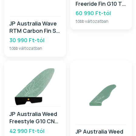
Freeride Fin G10 TT
2026
60 990 Ft-tól
több változatban
JP Australia Wave
RTM Carbon Fin SB
2026
30 990 Ft-tól
több változatban
JP Australia Weed
Freestyle G10 CNC
PB 2026
42 990 Ft-tól
JP Australia Weed