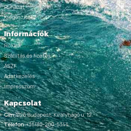
Ruházat
Kiegészítők
Információk
Rólunk
Szállítás és fizetés
ÁSZF
Adatkezelés
Impresszum
Kapcsolat
Cím:
1126 Budapest, Királyhágó u. 12.
Telefon:
+36/30-200-5344