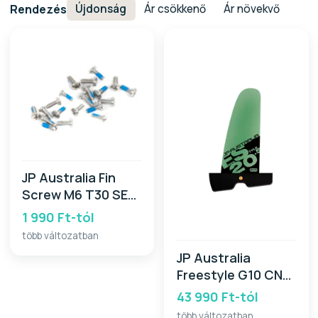
Rendezés
Újdonság
Ár csökkenő
Ár növekvő
JP Australia Fin
Screw M6 T30 SET
2026
1 990 Ft-tól
több változatban
JP Australia
Freestyle G10 CNC
PB Fin 2026
43 990 Ft-tól
több változatban