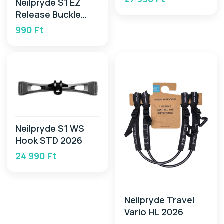
Neilpryde S1 EZ
Release Buckle
Strap 2026
990 Ft
Neilpryde S1 WS
Hook STD 2026
24 990 Ft
Neilpryde Travel
Vario HL 2026