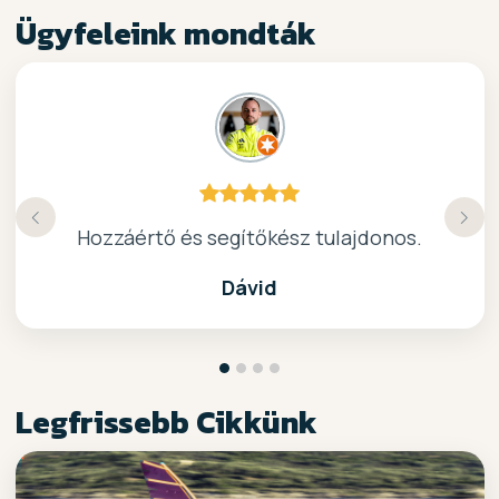
Ügyfeleink mondták
Köszönöm a gyors, barátságos kiszolgálast.
Hozzáértő és segítőkész tulajdonos.
Nagyon kedves elado, jo kis bolt :)
kiváló surf-ös bolt .. ajánlom!
Dávid
Legfrissebb Cikkünk