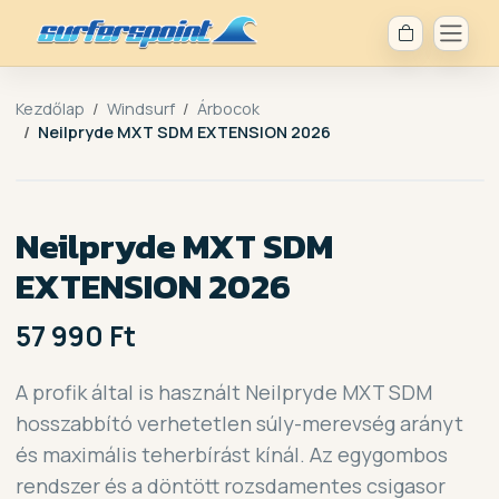
Kezdőlap
Windsurf
Árbocok
Neilpryde MXT SDM EXTENSION 2026
Neilpryde MXT SDM
EXTENSION 2026
57 990 Ft
A profik által is használt Neilpryde MXT SDM
hosszabbító verhetetlen súly-merevség arányt
és maximális teherbírást kínál. Az egygombos
rendszer és a döntött rozsdamentes csigasor