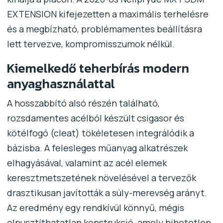
EXTENSION kifejezetten a maximális terhelésre
és a megbízható, problémamentes beállításra
lett tervezve, kompromisszumok nélkül.
Kiemelkedő teherbírás modern
anyaghasználattal
A hosszabbító alsó részén található,
rozsdamentes acélból készült csigasor és
kötélfogó (cleat) tökéletesen integrálódik a
bázisba. A felesleges műanyag alkatrészek
elhagyásával, valamint az acél elemek
keresztmetszetének növelésével a tervezők
drasztikusan javították a súly-merevség arányt.
Az eredmény egy rendkívül könnyű, mégis
elpusztíthatatlan konstrukció, amely hihetetlen,