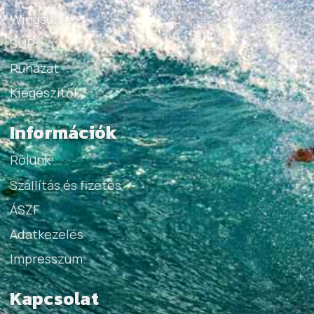
Wingsurf
SUP
Ruházat
Kiegészítők
Információk
Rólunk
Szállítás és fizetés
ÁSZF
Adatkezelés
Impresszum
Kapcsolat