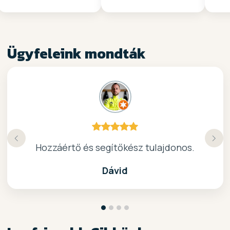
Ügyfeleink mondták
Köszönöm a gyors, barátságos kiszolgálast.
Hozzáértő és segítőkész tulajdonos.
Nagyon kedves elado, jo kis bolt :)
kiváló surf-ös bolt .. ajánlom!
Dávid