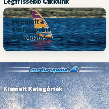
Legfrissebb Cikkünk
Megújult a
Surferspoint
weboldala!
Kiemelt Kategóriák
Kitesurf
Windsurf