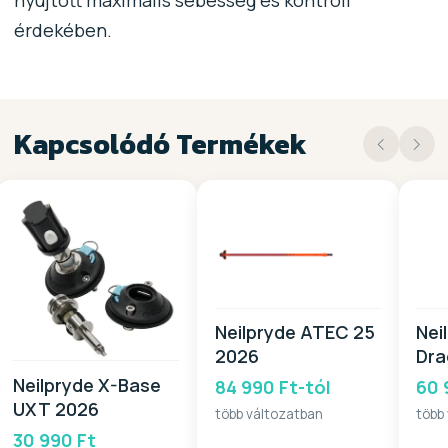
érdekében.
Kapcsolódó Termékek
Neilpryde ATEC 25
Nei
2026
Dra
20
Neilpryde X-Base
84 990 Ft-tól
60 
UXT 2026
több változatban
több
30 990 Ft