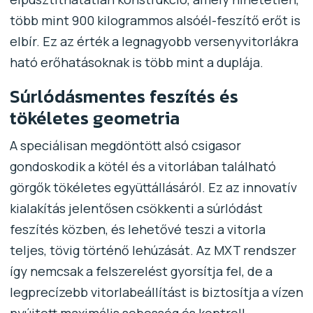
több mint 900 kilogrammos alsóél-feszítő erőt is
elbír. Ez az érték a legnagyobb versenyvitorlákra
ható erőhatásoknak is több mint a duplája.
Súrlódásmentes feszítés és
tökéletes geometria
A speciálisan megdöntött alsó csigasor
gondoskodik a kötél és a vitorlában található
görgők tökéletes együttállásáról. Ez az innovatív
kialakítás jelentősen csökkenti a súrlódást
feszítés közben, és lehetővé teszi a vitorla
teljes, tövig történő lehúzását. Az MXT rendszer
így nemcsak a felszerelést gyorsítja fel, de a
legprecízebb vitorlabeállítást is biztosítja a vízen
nyújtott maximális sebesség és kontroll