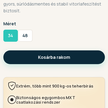
gyors, súrlódásmentes és stabil vitorlafeszítést
biztosít.
Méret
34
48
Kosárba rakom
Extrém, több mint 900 kg-os teherbírás
Biztonságos egygombos MXT
csatlakozási rendszer