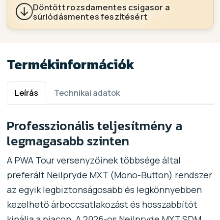
Döntött rozsdamentes csigasor a
súrlódásmentes feszítésért
Termékinformációk
Leírás
Technikai adatok
Professzionális teljesítmény a
legmagasabb szinten
A PWA Tour versenyzőinek többsége által
preferált Neilpryde MXT (Mono-Button) rendszer
az egyik legbiztonságosabb és legkönnyebben
kezelhető árboccsatlakozást és hosszabbítót
kínálja a piacon. A 2026-os Neilpryde MXT SDM