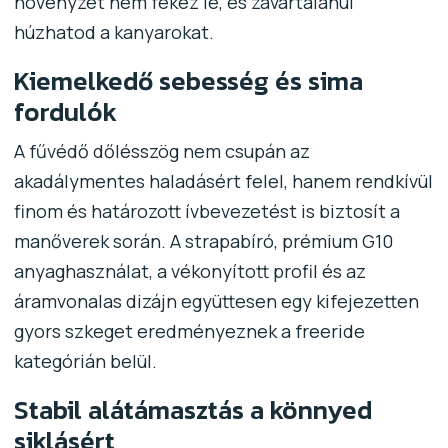
növényzet nem fékez le, és zavartalanul
húzhatod a kanyarokat.
Kiemelkedő sebesség és sima
fordulók
A fűvédő dőlésszög nem csupán az
akadálymentes haladásért felel, hanem rendkívül
finom és határozott ívbevezetést is biztosít a
manőverek során. A strapabíró, prémium G10
anyaghasználat, a vékonyított profil és az
áramvonalas dizájn együttesen egy kifejezetten
gyors szkeget eredményeznek a freeride
kategórián belül.
Stabil alátámasztás a könnyed
siklásért