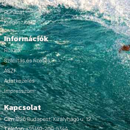
SUP
Ruházat
Kiegészítők
Információk
Rólunk
Szállítás és fizetés
ÁSZF
Adatkezelés
Impresszum
Kapcsolat
Cím:
1126 Budapest, Királyhágó u. 12.
Telefon:
+36/30-200-5344