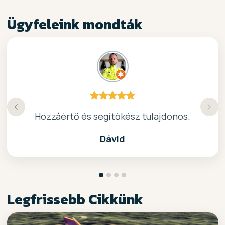
Ügyfeleink mondták
Köszönöm a gyors, barátságos kiszolgálast.
Hozzáértő és segítőkész tulajdonos.
Nagyon kedves elado, jo kis bolt :)
kiváló surf-ös bolt .. ajánlom!
Dávid
Legfrissebb Cikkünk