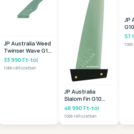
JP 
G10
Box
57 
JP Australia Weed
több
Twinser Wave G10
SB 2026
33 990 Ft-tól
több változatban
JP Australia
Slalom Fin G10
CNC TT 2026
48 990 Ft-tól
több változatban