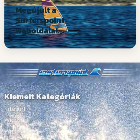
Megújult a
Surferspoint
weboldala!
Kiemelt Kategóriák
Kitesurf
Windsurf
Wingsurf