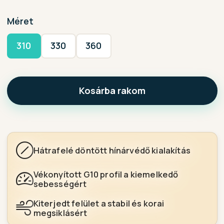
Méret
310
330
360
Kosárba rakom
Hátrafelé döntött hínárvédő kialakítás
Vékonyított G10 profil a kiemelkedő
sebességért
Kiterjedt felület a stabil és korai
megsiklásért