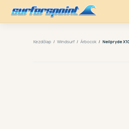
Kezdőlap
Windsurf
Árbocok
Neilpryde X