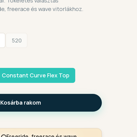
ál. Tökéletes választás
e, freerace és wave vitorlákhoz.
520
Constant Curve Flex Top
Kosárba rakom
Freeride, freerace és wave