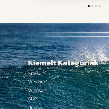
Kiemelt Kategóriák
Kitesurf
Windsurf
Wingsurf
SUP
Ruházat