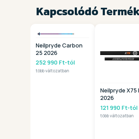
Kapcsolódó Termé
Neilpryde Carbon
25 2026
252 990 Ft-tól
több változatban
Neilpryde X75
2026
121 990 Ft-tól
több változatban