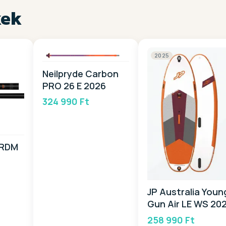
kek
2025
Neilpryde Carbon
PRO 26 E 2026
324 990 Ft
 RDM
JP Australia Youn
Gun Air LE WS 20
258 990 Ft