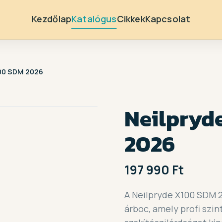
Kezdőlap
Katalógus
Cikkek
Kapcsolat
100 SDM 2026
Neilpryd
2026
197 990 Ft
A Neilpryde X100 SDM 
árboc, amely profi szi