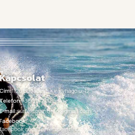
Kapcsolat
Cím:
1126 Budapest, Királyhágó u. 12.
Telefon:
+36/30-200-5344
E-mail:
surferspointinfo@gmail.com
Facebook:
facebook.com/Surferspoint.hu