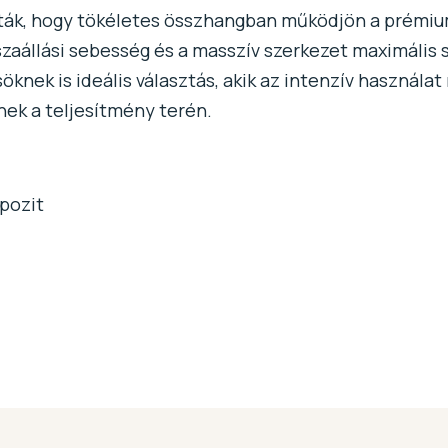
lták, hogy tökéletes összhangban működjön a prémium
visszaállási sebesség és a masszív szerkezet maximáli
öknek is ideális választás, akik az intenzív használat
ek a teljesítmény terén.
pozit