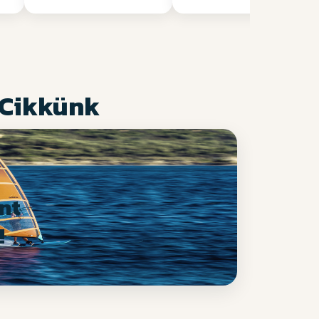
 Cikkünk
nt
!