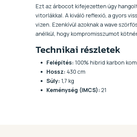
Ezt az árbocot kifejezetten úgy hango
vitorlákkal. A kiváló reflexió, a gyors 
vizen. Ezenkívül azoknak a wave szörfös
anélkül, hogy kompromisszumot kötnén
Technikai részletek
Felépítés:
100% hibrid karbon kom
Hossz:
430 cm
Súly:
1,7 kg
Keménység (IMCS):
21