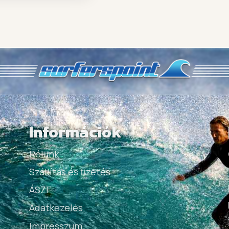
Információk
Rólunk
Szállítás és fizetés
ÁSZF
Adatkezelés
Impresszum