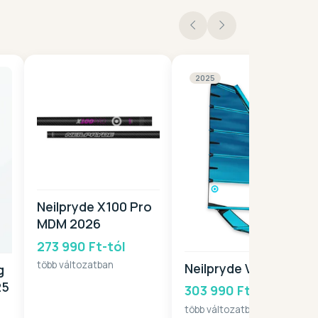
2025
Neilpryde X100 Pro
MDM 2026
273 990 Ft-tól
több változatban
Neilpryde V8 2025
g
25
303 990 Ft-tól
több változatban