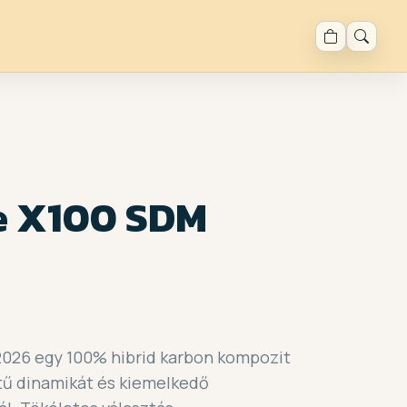
e X100 SDM
2026 egy 100% hibrid karbon kompozit
ntű dinamikát és kiemelkedő