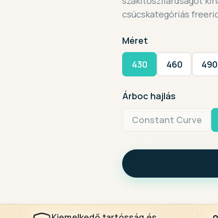
szakítószilárdságot kín
csúcskategóriás freerid
Méret
430
460
490
Árboc hajlás
Constant Curve
Kiemelkedő tartósság és