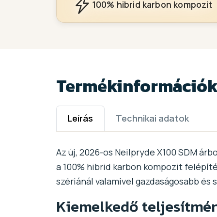
100% hibrid karbon kompozit
Termékinformáció
Leírás
Technikai adatok
Az új, 2026-os Neilpryde X100 SDM árb
a 100% hibrid karbon kompozit felépíté
szériánál valamivel gazdaságosabb és s
Kiemelkedő teljesítmé