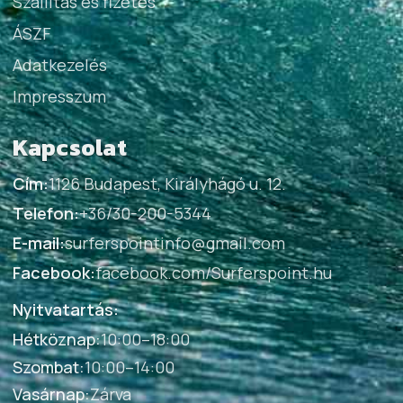
Szállítás és fizetés
ÁSZF
Adatkezelés
Impresszum
Kapcsolat
Cím:
1126 Budapest, Királyhágó u. 12.
Telefon:
+36/30-200-5344
E-mail:
surferspointinfo@gmail.com
Facebook:
facebook.com/Surferspoint.hu
Nyitvatartás:
Hétköznap
:
10:00–18:00
Szombat
:
10:00–14:00
Vasárnap
:
Zárva