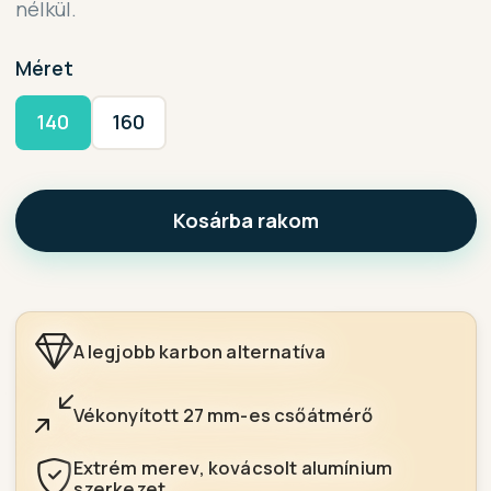
nélkül.
Méret
140
160
Kosárba rakom
A legjobb karbon alternatíva
Vékonyított 27 mm-es csőátmérő
Extrém merev, kovácsolt alumínium
szerkezet