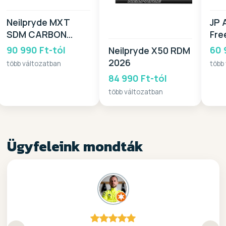
Neilpryde MXT
JP 
SDM CARBON
Fre
EXTENSION 2026
TT
90 990 Ft-tól
60 
Neilpryde X50 RDM
2026
több változatban
több
84 990 Ft-tól
több változatban
Ügyfeleink mondták