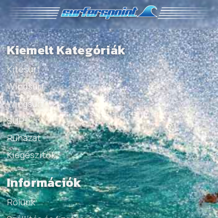
Kiemelt Kategóriák
Kitesurf
Windsurf
Wingsurf
SUP
Ruházat
Kiegészítők
Információk
Rólunk