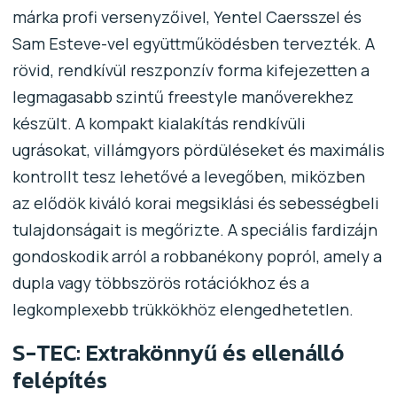
márka profi versenyzőivel, Yentel Caersszel és
Sam Esteve-vel együttműködésben tervezték. A
rövid, rendkívül reszponzív forma kifejezetten a
legmagasabb szintű freestyle manőverekhez
készült. A kompakt kialakítás rendkívüli
ugrásokat, villámgyors pördüléseket és maximális
kontrollt tesz lehetővé a levegőben, miközben
az elődök kiváló korai megsiklási és sebességbeli
tulajdonságait is megőrizte. A speciális fardizájn
gondoskodik arról a robbanékony popról, amely a
dupla vagy többszörös rotációkhoz és a
legkomplexebb trükkökhöz elengedhetetlen.
S-TEC: Extrakönnyű és ellenálló
felépítés