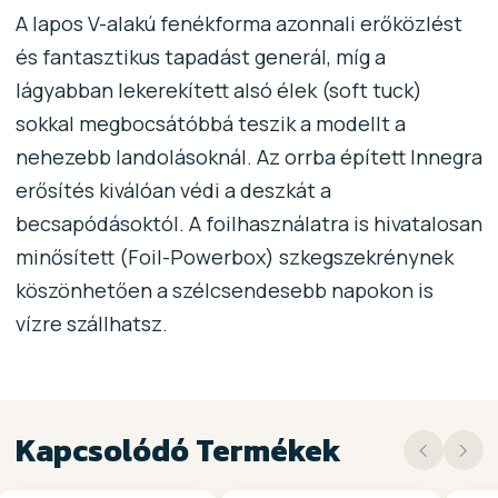
A lapos V-alakú fenékforma azonnali erőközlést
és fantasztikus tapadást generál, míg a
lágyabban lekerekített alsó élek (soft tuck)
sokkal megbocsátóbbá teszik a modellt a
nehezebb landolásoknál. Az orrba épített Innegra
erősítés kiválóan védi a deszkát a
becsapódásoktól. A foilhasználatra is hivatalosan
minősített (Foil-Powerbox) szkegszekrénynek
köszönhetően a szélcsendesebb napokon is
vízre szállhatsz.
Kapcsolódó Termékek