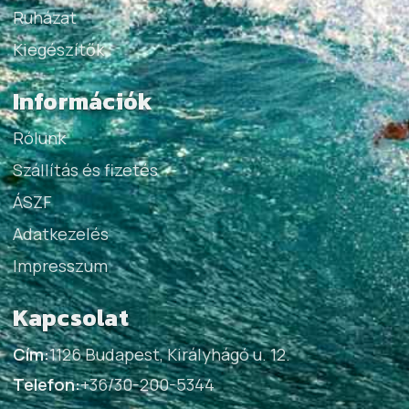
Ruházat
Kiegészítők
Információk
Rólunk
Szállítás és fizetés
ÁSZF
Adatkezelés
Impresszum
Kapcsolat
Cím:
1126 Budapest, Királyhágó u. 12.
Telefon:
+36/30-200-5344