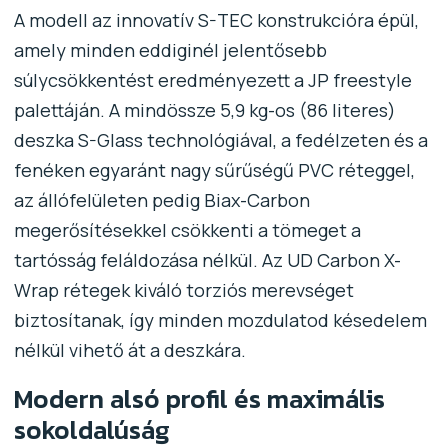
A modell az innovatív S-TEC konstrukcióra épül,
amely minden eddiginél jelentősebb
súlycsökkentést eredményezett a JP freestyle
palettáján. A mindössze 5,9 kg-os (86 literes)
deszka S-Glass technológiával, a fedélzeten és a
fenéken egyaránt nagy sűrűségű PVC réteggel,
az állófelületen pedig Biax-Carbon
megerősítésekkel csökkenti a tömeget a
tartósság feláldozása nélkül. Az UD Carbon X-
Wrap rétegek kiváló torziós merevséget
biztosítanak, így minden mozdulatod késedelem
nélkül vihető át a deszkára.
Modern alsó profil és maximális
sokoldalúság