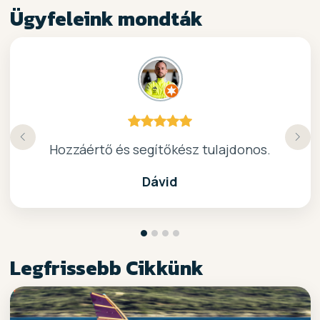
Ügyfeleink mondták
Köszönöm a gyors, barátságos kiszolgálast.
Hozzáértő és segítőkész tulajdonos.
Nagyon kedves elado, jo kis bolt :)
kiváló surf-ös bolt .. ajánlom!
Dávid
Legfrissebb Cikkünk