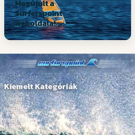
Megújult a
Surferspoint
weboldala!
Kiemelt Kategóriák
Kitesurf
Windsurf
Wingsurf
SUP