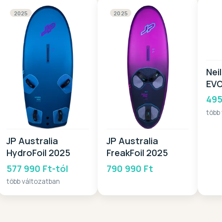
2025
2025
Nei
EVO
495
több
JP Australia
JP Australia
HydroFoil 2025
FreakFoil 2025
577 990 Ft-tól
790 990 Ft
több változatban