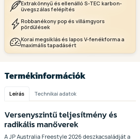
Extrakönnyű és ellenálló S-TEC karbon-
üvegszálas felépítés
Robbanékony pop és villámgyors
pördülések
Korai megsiklás és lapos V-fenékforma a
maximális tapadásért
Termékinformációk
Leírás
Technikai adatok
Versenyszintű teljesítmény és
radikális manőverek
A JP Australia Freestyle 2026 deszkacsaládját a