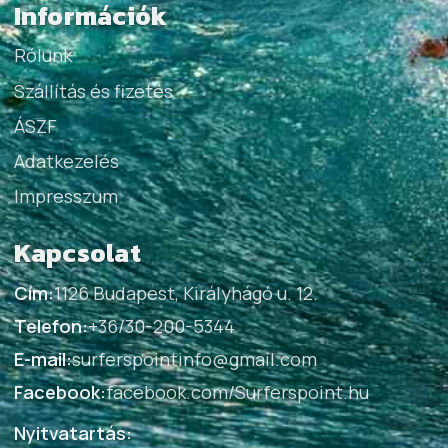
Információk
Rólunk
Szállítás és fizetés
ÁSZF
Adatkezelés
Impresszum
Kapcsolat
Cím:
1126 Budapest, Királyhágó u. 12.
Telefon:
+36/30-200-5344
E-mail:
surferspointinfo@gmail.com
Facebook:
facebook.com/Surferspoint.hu
Nyitvatartás: