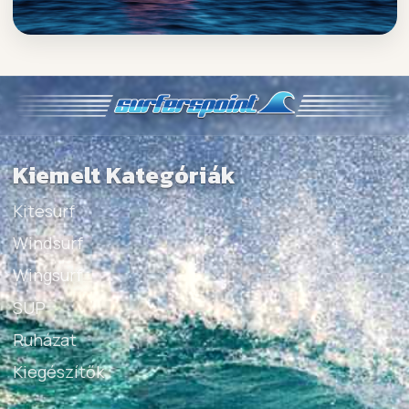
Kiemelt Kategóriák
Kitesurf
Windsurf
Wingsurf
SUP
Ruházat
Kiegészítők