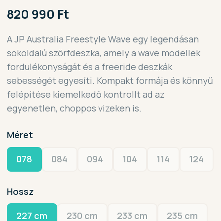
820 990 Ft
A JP Australia Freestyle Wave egy legendásan
sokoldalú szörfdeszka, amely a wave modellek
fordulékonyságát és a freeride deszkák
sebességét egyesíti. Kompakt formája és könnyű
felépítése kiemelkedő kontrollt ad az
egyenetlen, choppos vizeken is.
Méret
078
084
094
104
114
124
Hossz
227 cm
230 cm
233 cm
235 cm