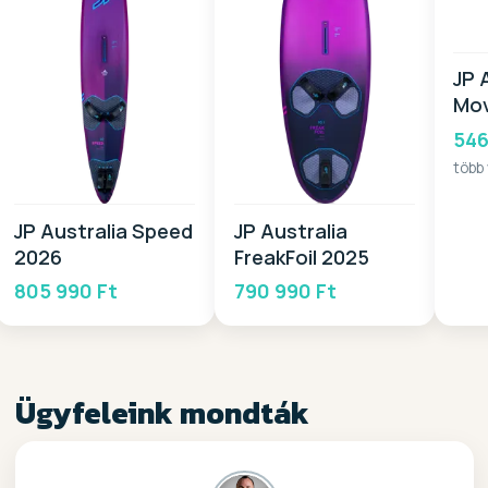
JP 
Mo
546
több
JP Australia Speed
JP Australia
2026
FreakFoil 2025
805 990 Ft
790 990 Ft
Ügyfeleink mondták