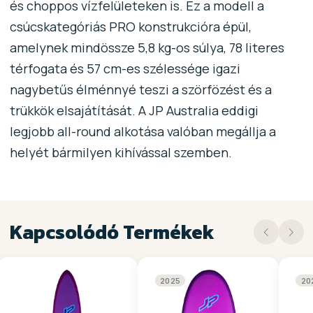
és choppos vízfelületeken is. Ez a modell a
csúcskategóriás PRO konstrukcióra épül,
amelynek mindössze 5,8 kg-os súlya, 78 literes
térfogata és 57 cm-es szélessége igazi
nagybetűs élménnyé teszi a szörfözést és a
trükkök elsajátítását. A JP Australia eddigi
legjobb all-round alkotása valóban megállja a
helyét bármilyen kihívással szemben.
Kapcsolódó Termékek
2025
20