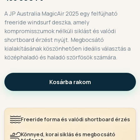
A JP Australia MagicAir 2025 egy felfújható
freeride windsurf deszka, amely
kompromisszumok nélküli siklást és valódi
shortboard érzést nyújt. Megbocsátó
kialakításának köszönhetően ideális választás a
középhaladó és haladó szörfösök számára.
Kosárba rakom
Freeride forma és valódi shortboard érzés
Könnyed, korai siklás és megbocsátó