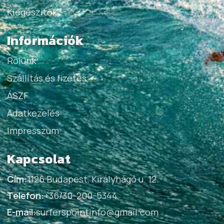
Kiegészítők
Információk
Rólunk
Szállítás és fizetés
ÁSZF
Adatkezelés
Impresszum
Kapcsolat
Cím:
1126 Budapest, Királyhágó u. 12.
Telefon:
+36/30-200-5344
E-mail:
surferspointinfo@gmail.com