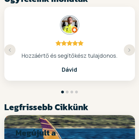
Köszönöm a gyors, barátságos kiszolgálast.
Hozzáértő és segítőkész tulajdonos.
Nagyon kedves elado, jo kis bolt :)
kiváló surf-ös bolt .. ajánlom!
Dávid
Legfrissebb Cikkünk
Megújult a