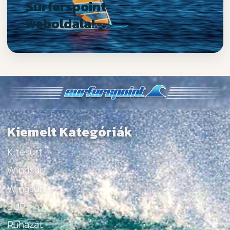
Surferspoint
weboldala!
Kiemelt Kategóriák
Kitesurf
Windsurf
Wingsurf
SUP
Ruházat