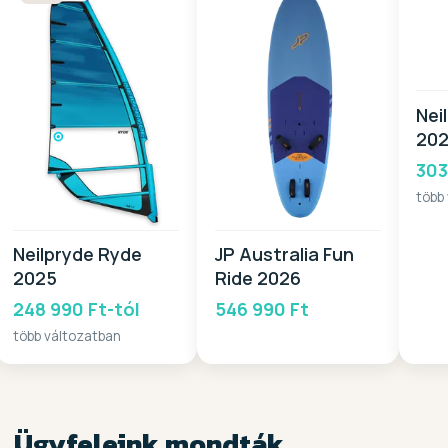
Nei
20
303
több
Neilpryde Ryde
JP Australia Fun
2025
Ride 2026
248 990 Ft-tól
546 990 Ft
több változatban
Ügyfeleink mondták