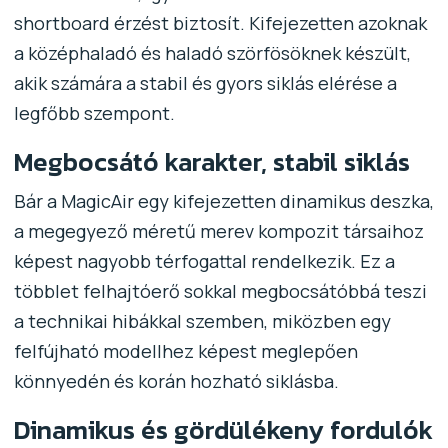
shortboard érzést biztosít. Kifejezetten azoknak
a középhaladó és haladó szörfösöknek készült,
akik számára a stabil és gyors siklás elérése a
legfőbb szempont.
Megbocsátó karakter, stabil siklás
Bár a MagicAir egy kifejezetten dinamikus deszka,
a megegyező méretű merev kompozit társaihoz
képest nagyobb térfogattal rendelkezik. Ez a
többlet felhajtóerő sokkal megbocsátóbbá teszi
a technikai hibákkal szemben, miközben egy
felfújható modellhez képest meglepően
könnyedén és korán hozható siklásba.
Dinamikus és gördülékeny fordulók