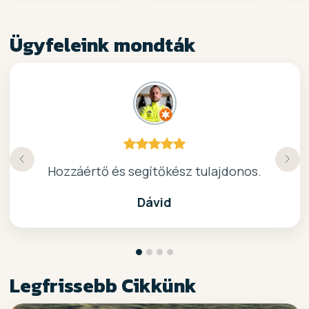
Ügyfeleink mondták
Köszönöm a gyors, barátságos kiszolgálast.
Hozzáértő és segítőkész tulajdonos.
Nagyon kedves elado, jo kis bolt :)
kiváló surf-ös bolt .. ajánlom!
Dávid
Legfrissebb Cikkünk