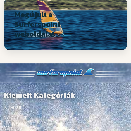
Megújult a
Surferspoint
weboldala!
Kiemelt Kategóriák
Kitesurf
Windsurf
Wingsurf