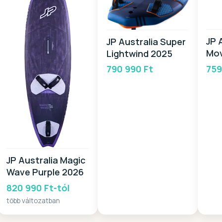
JP 
JP Australia Super
Mo
Lightwind 2025
759
790 990 Ft
JP Australia Magic
Wave Purple 2026
820 990 Ft-tól
több változatban