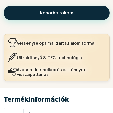
Kosárba rakom
Versenyre optimalizált szlalom forma
Ultrakönnyű S-TEC technológia
Azonnali kiemelkedés és könnyed
visszapattanás
Termékinformációk