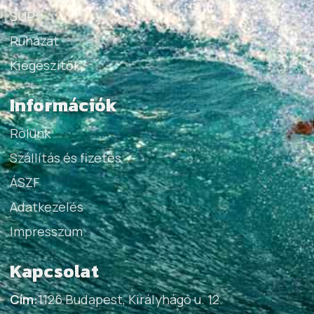
SUP
Ruházat
Kiegészítők
Információk
Rólunk
Szállítás és fizetés
ÁSZF
Adatkezelés
Impresszum
Kapcsolat
Cím:
1126 Budapest, Királyhágó u. 12.