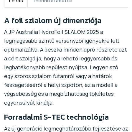
Leírás
Technikai adatok
A foil szlalom új dimenziója
A JP Australia HydroFoil SLALOM 2025 a
legmagasabb szintű versenyzői igényekre lett
optimalizálva. A deszka minden apró részlete azt
a célt szolgálja, hogy a lehető leggyorsabb és
leghatékonyabb repülést nyújtsa. Legyen szó
egy szoros szlalom futamról vagy a határok
feszegetéséről a helyi szpoton, ez a modell a
végsebesség és a megbízhatóság tökéletes
egyensúlyát kínálja.
Forradalmi S-TEC technológia
Az új generáció legmeghatározóbb fejlesztése az