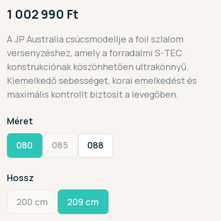
1 002 990 Ft
A JP Australia csúcsmodellje a foil szlalom
versenyzéshez, amely a forradalmi S-TEC
konstrukciónak köszönhetően ultrakönnyű.
Kiemelkedő sebességet, korai emelkedést és
maximális kontrollt biztosít a levegőben.
Méret
080
085
088
Hossz
200 cm
209 cm