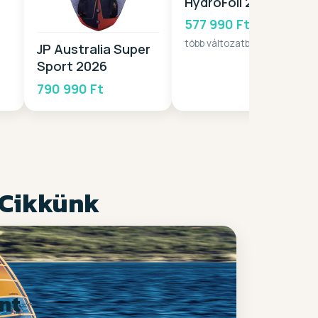
HydroFoil 2025
577 990 Ft-tól
több változatban
JP Australia Super
Sport 2026
790 990 Ft
 Cikkünk
nt