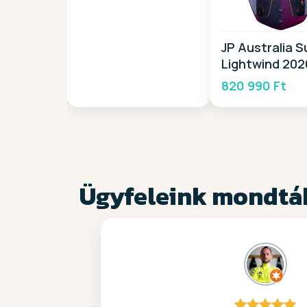
JP Australia S
Lightwind 202
820 990 Ft
Ügyfeleink mondtá