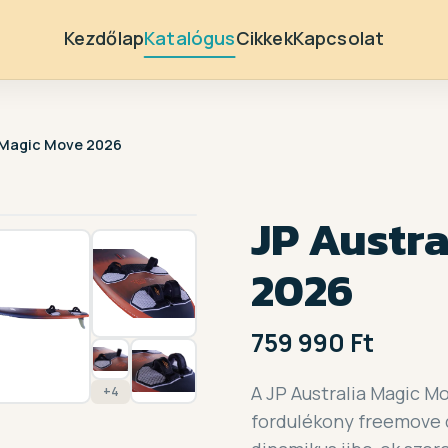
Kezdőlap
Katalógus
Cikkek
Kapcsolat
a Magic Move 2026
1 / 11
JP Austr
2026
759 990 Ft
A JP Australia Magic M
+4
fordulékony freemove d