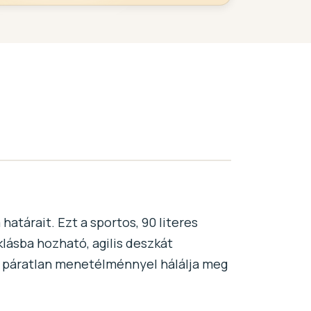
atárait. Ezt a sportos, 90 literes
klásba hozható, agilis deszkát
s páratlan menetélménnyel hálálja meg