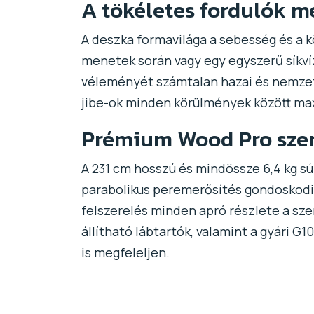
A tökéletes fordulók m
A deszka formavilága a sebesség és a k
menetek során vagy egy egyszerű síkvíz
véleményét számtalan hazai és nemzetk
jibe-ok minden körülmények között max
Prémium Wood Pro szerk
A 231 cm hosszú és mindössze 6,4 kg sú
parabolikus peremerősítés gondoskodik.
felszerelés minden apró részlete a sze
állítható lábtartók, valamint a gyári 
is megfeleljen.