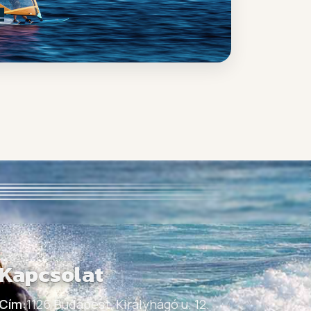
!
Kapcsolat
Cím:
1126 Budapest, Királyhágó u. 12.