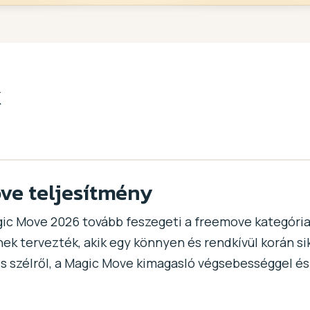
k
ve teljesítmény
ic Move 2026 tovább feszegeti a freemove kategória h
ek tervezték, akik egy könnyen és rendkívül korán si
s szélről, a Magic Move kimagasló végsebességgel é