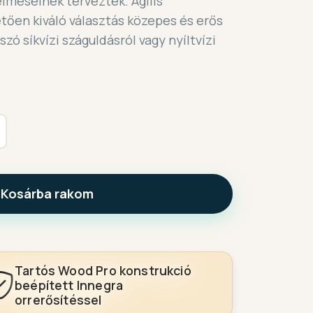
elmeseinek terveztek. Agilis
ően kiváló választás közepes és erős
zó síkvízi száguldásról vagy nyíltvízi
Kosárba rakom
Tartós Wood Pro konstrukció
beépített Innegra
orrerősítéssel