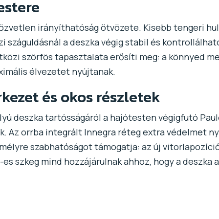
estere
özvetlen irányíthatóság ötvözete. Kisebb tengeri hu
i száguldásnál a deszka végig stabil és kontrollálha
özi szörfös tapasztalata erősíti meg: a könnyed megs
imális élvezetet nyújtanak.
ezet és okos részletek
lyú deszka tartósságáról a hajótesten végigfutó Pau
 Az orrba integrált Innegra réteg extra védelmet nyú
mélyre szabhatóságot támogatja: az új vitorlapozíci
G10-es szkeg mind hozzájárulnak ahhoz, hogy a deszka 