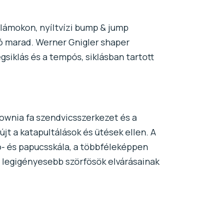
llámokon, nyíltvízi bump & jump
tó marad. Werner Gnigler shaper
iklás és a tempós, siklásban tartott
lownia fa szendvicsszerkezet és a
jt a katapultálások és ütések ellen. A
ó- és papucsskála, a többféleképpen
a legigényesebb szörfösök elvárásainak