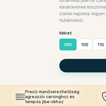
dinamikus jibe-ok szer
karakterének köszönhet
szeles napokra, legyen s
hullámokról.
Méret
090
100
110
Precíz manőverezhetőség
agresszív carvinghoz és
tempós jibe-okhoz