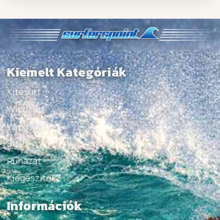
Kiemelt Kategóriák
Kitesurf
Windsurf
Wingsurf
SUP
Ruházat
Kiegészítők
Információk