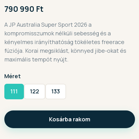
790 990 Ft
A JP Australia Super Sport 2026 a
kompromisszumok nélküli sebesség és a
kényelmes irányíthatóság tökéletes freerace
fúziója. Korai megsiklást, könnyed jibe-okat és
maximális tempót nyújt.
Méret
111
122
133
Kosárba rakom