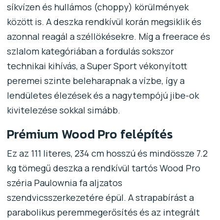
síkvízen és hullámos (choppy) körülmények
között is. A deszka rendkívül korán megsiklik és
azonnal reagál a széllökésekre. Míg a freerace és
szlalom kategóriában a fordulás sokszor
technikai kihívás, a Super Sport vékonyított
peremei szinte beleharapnak a vízbe, így a
lendületes élezések és a nagytempójú jibe-ok
kivitelezése sokkal simább.
Prémium Wood Pro felépítés
Ez az 111 literes, 234 cm hosszú és mindössze 7.2
kg tömegű deszka a rendkívül tartós Wood Pro
széria Paulownia fa aljzatos
szendvicsszerkezetére épül. A strapabírást a
parabolikus peremmegerősítés és az integrált