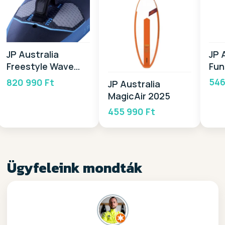
JP 
JP Australia
Fun
Freestyle Wave
20
2025
546
820 990 Ft
JP Australia
MagicAir 2025
455 990 Ft
Ügyfeleink mondták