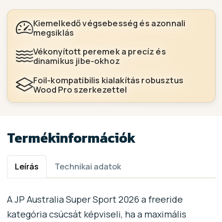
Kiemelkedő végsebesség és azonnali
megsiklás
Vékonyított peremek a precíz és
dinamikus jibe-okhoz
Foil-kompatibilis kialakítás robusztus
Wood Pro szerkezettel
Termékinformációk
Leírás
Technikai adatok
A JP Australia Super Sport 2026 a freeride
kategória csúcsát képviseli, ha a maximális