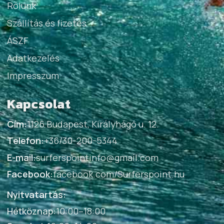
Rólunk
Szállítás és fizetés
ÁSZF
Adatkezelés
Impresszum
Kapcsolat
Cím:
1126 Budapest, Királyhágó u. 12.
Telefon:
+36/30-200-5344
E-mail:
surferspointinfo@gmail.com
Facebook:
facebook.com/Surferspoint.hu
Nyitvatartás:
Hétköznap
:
10:00–18:00