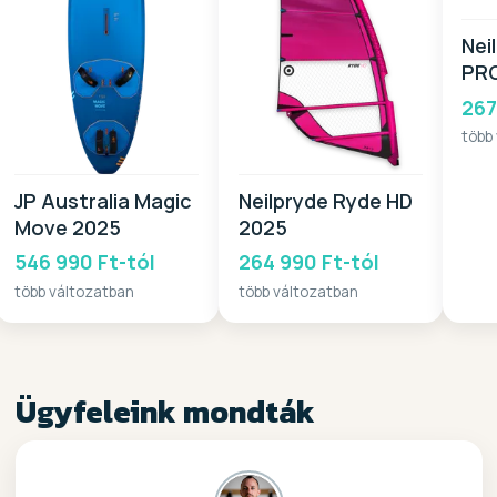
Nei
PR
267
több
JP Australia Magic
Neilpryde Ryde HD
Move 2025
2025
546 990 Ft-tól
264 990 Ft-tól
több változatban
több változatban
Ügyfeleink mondták