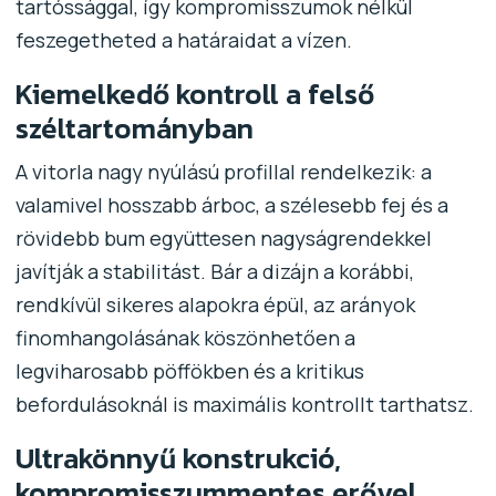
tartóssággal, így kompromisszumok nélkül
feszegetheted a határaidat a vízen.
Kiemelkedő kontroll a felső
széltartományban
A vitorla nagy nyúlású profillal rendelkezik: a
valamivel hosszabb árboc, a szélesebb fej és a
rövidebb bum együttesen nagyságrendekkel
javítják a stabilitást. Bár a dizájn a korábbi,
rendkívül sikeres alapokra épül, az arányok
finomhangolásának köszönhetően a
legviharosabb pöffökben és a kritikus
befordulásoknál is maximális kontrollt tarthatsz.
Ultrakönnyű konstrukció,
kompromisszummentes erővel