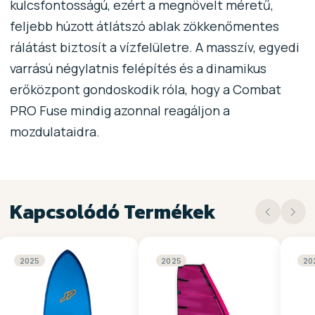
kulcsfontosságú, ezért a megnövelt méretű,
feljebb húzott átlátszó ablak zökkenőmentes
rálátást biztosít a vízfelületre. A masszív, egyedi
varrású négylatnis felépítés és a dinamikus
erőközpont gondoskodik róla, hogy a Combat
PRO Fuse mindig azonnal reagáljon a
mozdulataidra.
Kapcsolódó Termékek
2025
2025
20