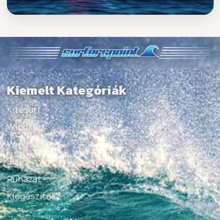
Kiemelt Kategóriák
Kitesurf
Windsurf
Wingsurf
SUP
Ruházat
Kiegészítők