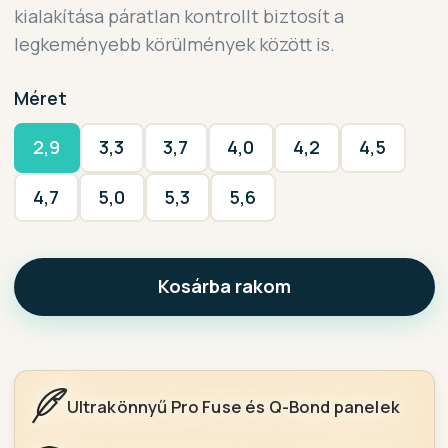
kialakítása páratlan kontrollt biztosít a
legkeményebb körülmények között is.
Méret
2,9
3,3
3,7
4,0
4,2
4,5
4,7
5,0
5,3
5,6
Kosárba rakom
Ultrakönnyű Pro Fuse és Q-Bond panelek