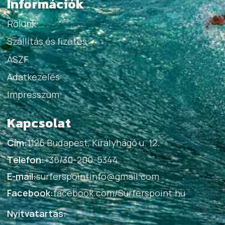
Információk
Rólunk
Szállítás és fizetés
ÁSZF
Adatkezelés
Impresszum
Kapcsolat
Cím:
1126 Budapest, Királyhágó u. 12.
Telefon:
+36/30-200-5344
E-mail:
surferspointinfo@gmail.com
Facebook:
facebook.com/Surferspoint.hu
Nyitvatartás: