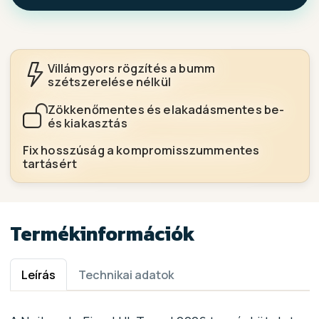
Villámgyors rögzítés a bumm
szétszerelése nélkül
Zökkenőmentes és elakadásmentes be-
és kiakasztás
Fix hosszúság a kompromisszummentes
tartásért
Termékinformációk
Leírás
Technikai adatok