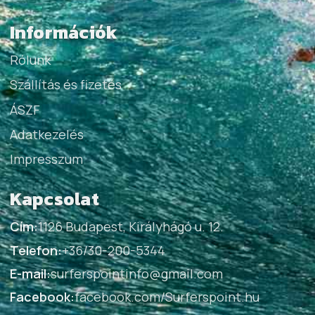
Információk
Rólunk
Szállítás és fizetés
ÁSZF
Adatkezelés
Impresszum
Kapcsolat
Cím:
1126 Budapest, Királyhágó u. 12.
Telefon:
+36/30-200-5344
E-mail:
surferspointinfo@gmail.com
Facebook:
facebook.com/Surferspoint.hu