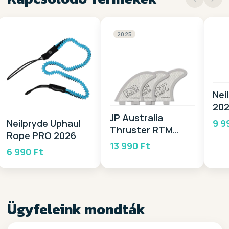
2025
Nei
20
JP Australia
9 9
Neilpryde Uphaul
Thruster RTM
Rope PRO 2026
Center Fin 2025
13 990 Ft
6 990 Ft
Ügyfeleink mondták