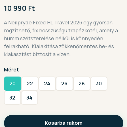
10 990 Ft
A Neilpryde Fixed HL Travel 2026 egy gyorsan
rögzíthető, fix hosszúságú trapézkötél, amely a
bumm szétszerelése nélkül is könnyedén
felrakható. Kialakítása zökkenőmentes be- és
kiakasztást biztosít a vízen.
Méret
20
22
24
26
28
30
32
34
Kosárba rakom