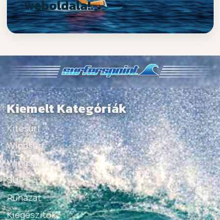
weboldala!
Kiemelt Kategóriák
Kitesurf
Windsurf
Wingsurf
SUP
Ruházat
Kiegészítők