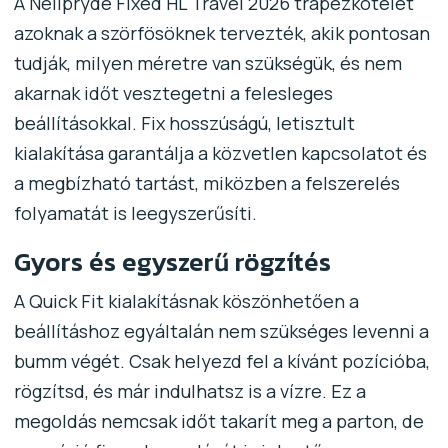
A Neilpryde Fixed HL Travel 2026 trapézkötelet
azoknak a szörfösöknek tervezték, akik pontosan
tudják, milyen méretre van szükségük, és nem
akarnak időt vesztegetni a felesleges
beállításokkal. Fix hosszúságú, letisztult
kialakítása garantálja a közvetlen kapcsolatot és
a megbízható tartást, miközben a felszerelés
folyamatát is leegyszerűsíti.
Gyors és egyszerű rögzítés
A Quick Fit kialakításnak köszönhetően a
beállításhoz egyáltalán nem szükséges levenni a
bumm végét. Csak helyezd fel a kívánt pozícióba,
rögzítsd, és már indulhatsz is a vízre. Ez a
megoldás nemcsak időt takarít meg a parton, de