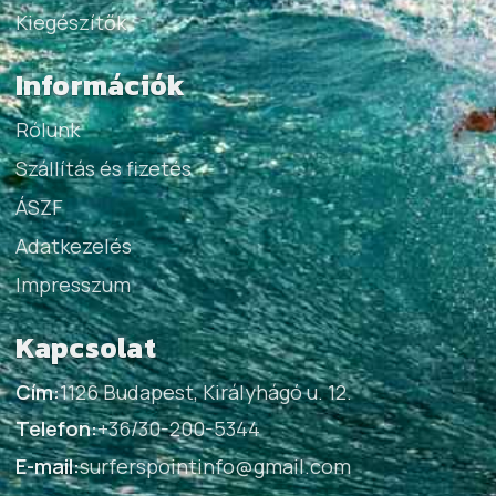
Kiegészítők
Információk
Rólunk
Szállítás és fizetés
ÁSZF
Adatkezelés
Impresszum
Kapcsolat
Cím:
1126 Budapest, Királyhágó u. 12.
Telefon:
+36/30-200-5344
E-mail:
surferspointinfo@gmail.com