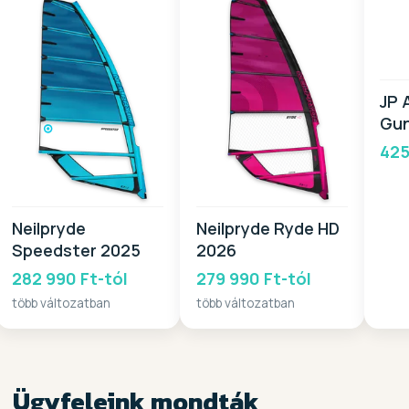
JP 
Gun
20
425
Neilpryde
Neilpryde Ryde HD
Speedster 2025
2026
282 990 Ft-tól
279 990 Ft-tól
több változatban
több változatban
Ügyfeleink mondták