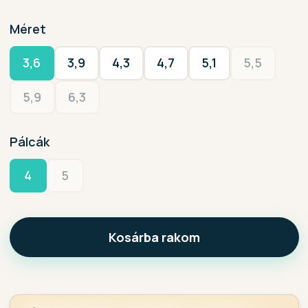
Méret
3,6
3,9
4,3
4,7
5,1
5,5
5,9
6,3
Pálcák
4
5
Kosárba rakom