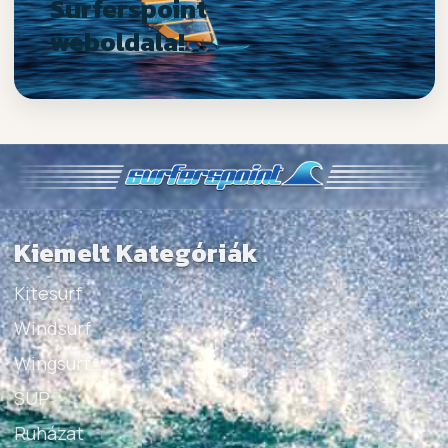
Surferspoint
weboldala!
Kiemelt Kategóriák
Kitesurf
Windsurf
Wingsurf
SUP
Ruházat