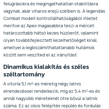
felugrásokra és megingathatatlan stabilitásra
vágynak, akár viharos erejű szélben is. A legendás
Combat modell kontrollálhatóságából ihletet
merítve az Apex magasabbra teszi a mércét:
határozottabb hátsó kezes húzóerőt, valamint
olyan továbbfejlesztett kezelhetőséget kínál,
amellyel a legkiszámíthatatlanabb hullámok
között sem veszíted el az irányítást.
Dinamikus kialakítás és széles
széltartomány
A vitorla 5,1 m²-es méretig négy latnis
elrendezéssel rendelkezik, míg az 5,4 m²-es és
annál nagyobb méreteknél ötre bővül a latnik
száma. Ez az okos felépítés repülés és fordulás