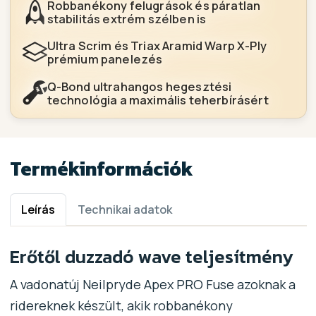
Robbanékony felugrások és páratlan
stabilitás extrém szélben is
Ultra Scrim és Triax Aramid Warp X-Ply
prémium panelezés
Q-Bond ultrahangos hegesztési
technológia a maximális teherbírásért
Termékinformációk
Leírás
Technikai adatok
Erőtől duzzadó wave teljesítmény
A vadonatúj Neilpryde Apex PRO Fuse azoknak a
ridereknek készült, akik robbanékony