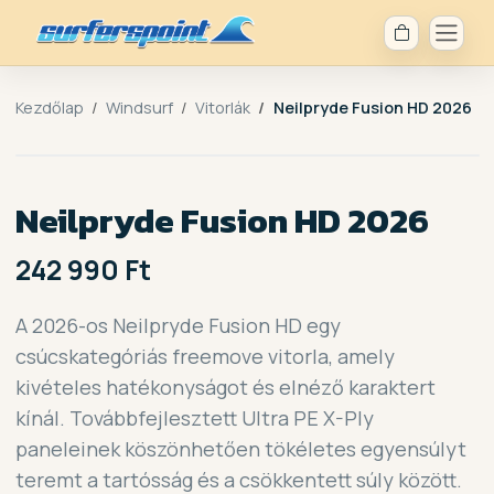
Kezdőlap
Windsurf
Vitorlák
Neilpryde Fusion HD 2026
Neilpryde Fusion HD 2026
242 990 Ft
A 2026-os Neilpryde Fusion HD egy
csúcskategóriás freemove vitorla, amely
kivételes hatékonyságot és elnéző karaktert
kínál. Továbbfejlesztett Ultra PE X-Ply
paneleinek köszönhetően tökéletes egyensúlyt
teremt a tartósság és a csökkentett súly között.