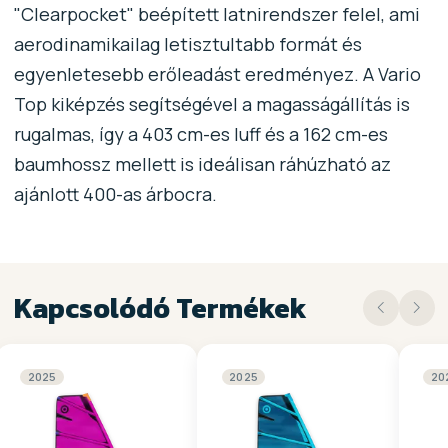
"Clearpocket" beépített latnirendszer felel, ami
aerodinamikailag letisztultabb formát és
egyenletesebb erőleadást eredményez. A Vario
Top kiképzés segítségével a magasságállítás is
rugalmas, így a 403 cm-es luff és a 162 cm-es
baumhossz mellett is ideálisan ráhúzható az
ajánlott 400-as árbocra.
Kapcsolódó Termékek
2025
2025
20