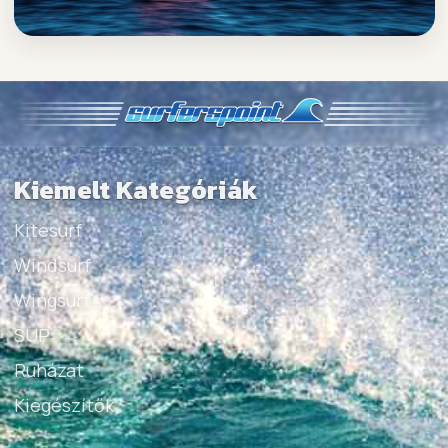
Kiemelt Kategóriák
Kitesurf
Windsurf
Wingsurf
SUP
Ruházat
Kiegészítők