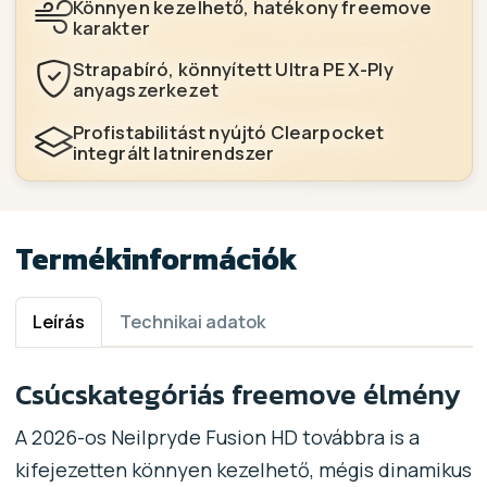
Könnyen kezelhető, hatékony freemove
karakter
Strapabíró, könnyített Ultra PE X-Ply
anyagszerkezet
Profistabilitást nyújtó Clearpocket
integrált latnirendszer
Termékinformációk
Leírás
Technikai adatok
Csúcskategóriás freemove élmény
A 2026-os Neilpryde Fusion HD továbbra is a
kifejezetten könnyen kezelhető, mégis dinamikus