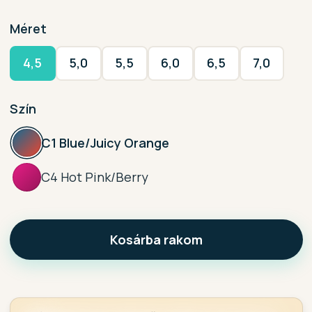
Méret
4,5
5,0
5,5
6,0
6,5
7,0
Szín
C1 Blue/Juicy Orange
C4 Hot Pink/Berry
Kosárba rakom