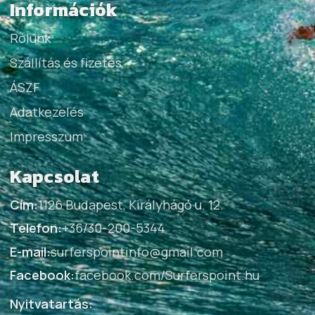
Információk
Rólunk
Szállítás és fizetés
ÁSZF
Adatkezelés
Impresszum
Kapcsolat
Cím:
1126 Budapest, Királyhágó u. 12.
Telefon:
+36/30-200-5344
E-mail:
surferspointinfo@gmail.com
Facebook:
facebook.com/Surferspoint.hu
Nyitvatartás: