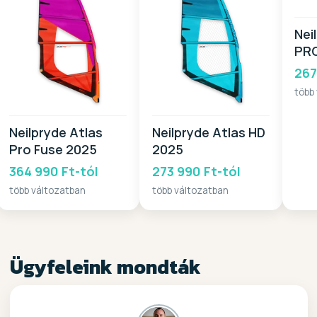
Nei
PR
267
több
Neilpryde Atlas
Neilpryde Atlas HD
Pro Fuse 2025
2025
364 990 Ft-tól
273 990 Ft-tól
több változatban
több változatban
Ügyfeleink mondták