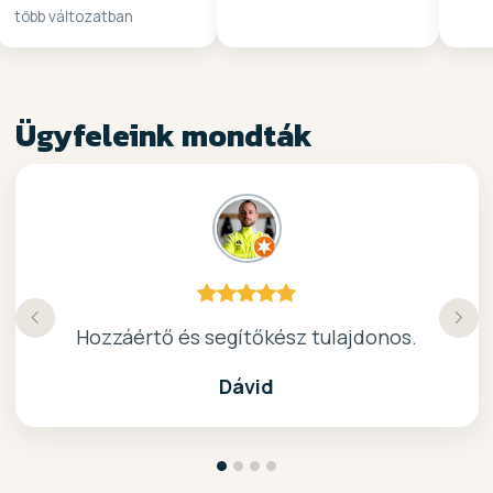
több változatban
Ügyfeleink mondták
Köszönöm a gyors, barátságos kiszolgálast.
Hozzáértő és segítőkész tulajdonos.
Nagyon kedves elado, jo kis bolt :)
kiváló surf-ös bolt .. ajánlom!
Dávid