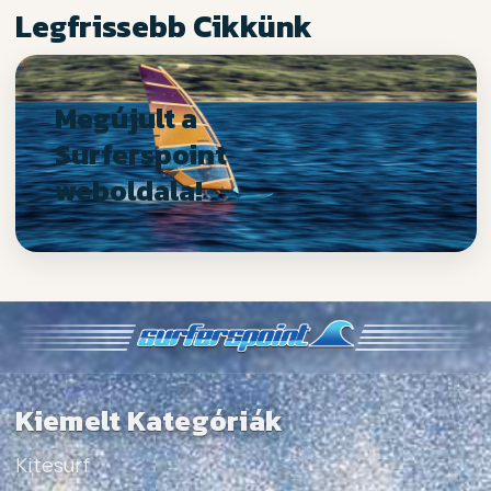
Legfrissebb Cikkünk
Megújult a
Surferspoint
weboldala!
Kiemelt Kategóriák
Kitesurf