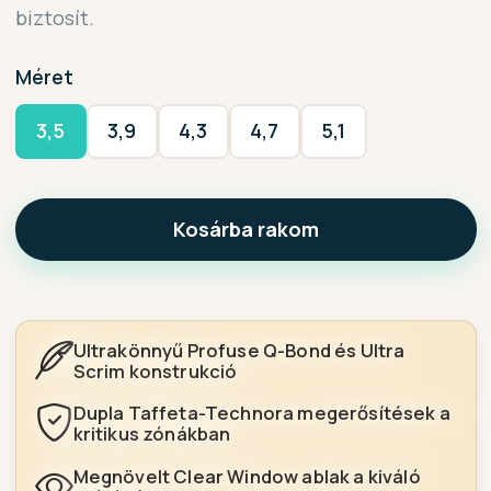
biztosít.
Méret
3,5
3,9
4,3
4,7
5,1
Kosárba rakom
Ultrakönnyű Profuse Q-Bond és Ultra
Scrim konstrukció
Dupla Taffeta-Technora megerősítések a
kritikus zónákban
Megnövelt Clear Window ablak a kiváló