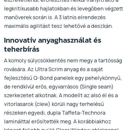
legkritikusabb hajlatokban és levegőben végzett
manőverek során is. A 3 latnis elrendezés
maximális agilitást tesz lehetővé a deszkán.
Innovatív anyaghasználat és
teherbírás
A komoly súlycsökkentés nem megy a tartósság
rovására. Az Ultra Scrim anyag és a saját
fejlesztésű Q-Bond panelek egy pehelykönnyű,
de rendkívül erős, egyvarrásos (Single seam)
szerkezetet alkotnak. A modellt az alsó él és a
vitorlasarok (clew) körüli nagy terhelésű
részeken egyedi, dupla Taffeta-Technora
laminálttal erősítették meg. A korábbiakhoz
képest feljebb nyúló Clear Window ablakpanel