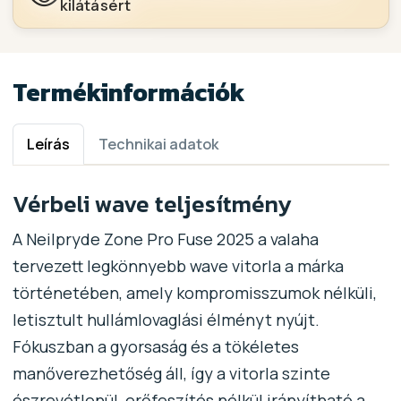
kilátásért
Termékinformációk
Leírás
Technikai adatok
Vérbeli wave teljesítmény
A Neilpryde Zone Pro Fuse 2025 a valaha
tervezett legkönnyebb wave vitorla a márka
történetében, amely kompromisszumok nélküli,
letisztult hullámlovaglási élményt nyújt.
Fókuszban a gyorsaság és a tökéletes
manőverezhetőség áll, így a vitorla szinte
észrevétlenül, erőfeszítés nélkül irányítható a