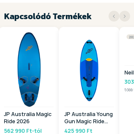
Kapcsolódó Termékek
20
Nei
303
több
JP Australia Magic
JP Australia Young
Ride 2026
Gun Magic Ride
2026
562 990 Ft-tól
425 990 Ft