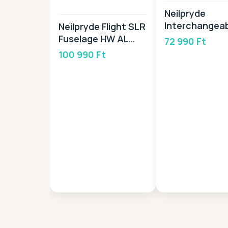
Neilpryde
Interchangea
Neilpryde Flight SLR
Head -SP 202
Fuselage HW AL
72 990 Ft
2026
100 990 Ft