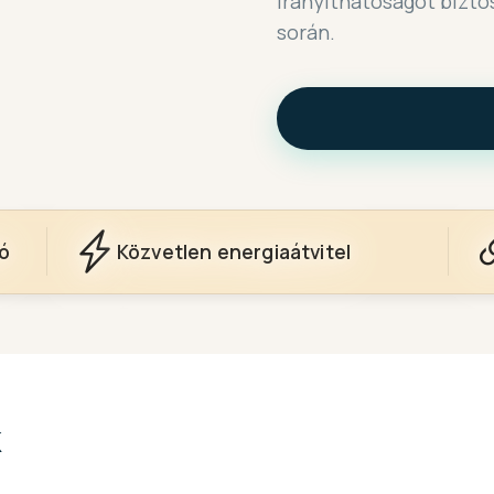
irányíthatóságot bizto
során.
ó
Közvetlen energiaátvitel
k