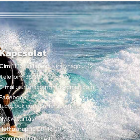
Kapcsolat
Cím:
1126 Budapest, Királyhágó u. 12.
Telefon:
+36/30-200-5344
E-mail:
surferspointinfo@gmail.com
Facebook:
facebook.com/Surferspoint.hu
Nyitvatartás:
Hétköznap
:
10:00–18:00
Szombat
:
10:00–14:00