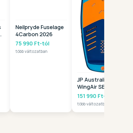
s
Neilpryde Fuselage
4Carbon 2026
75 990 Ft-tól
több változatban
JP Australia
WingAir SE 2026
151 990 Ft-tól
több változatban