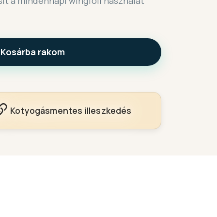
sít a mindennapi wingfoil használat
Kosárba rakom
Kotyogásmentes illeszkedés