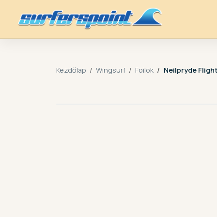
Kezdőlap
Wingsurf
Foilok
Neilpryde Fligh