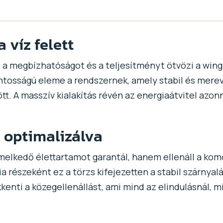
a víz felett
6 a megbízhatóságot és a teljesítményt ötvözi a wing
ontosságú eleme a rendszernek, amely stabil és merev
tt. A masszív kialakítás révén az energiaátvitel azonn
e optimalizálva
elkedő élettartamot garantál, hanem ellenáll a komo
 részeként ez a törzs kifejezetten a stabil szárnyalá
kkenti a közegellenállást, ami mind az elindulásnál,