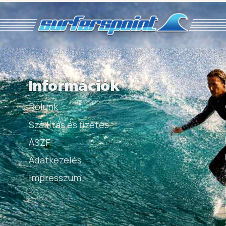
Információk
Rólunk
Szállítás és fizetés
ÁSZF
Adatkezelés
Impresszum