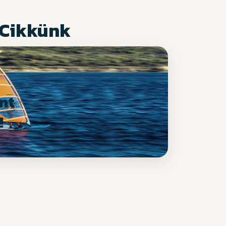
 Cikkünk
nt
!