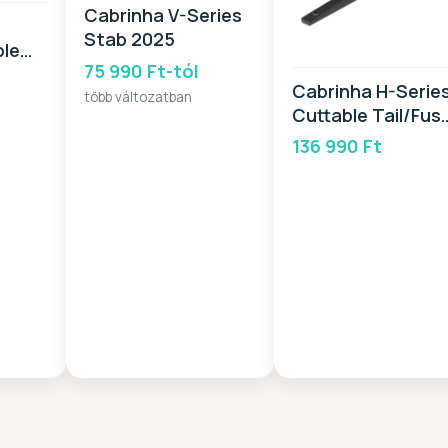
Cabrinha V-Series
Stab 2025
ble
75 990 Ft-tól
6
Cabrinha H-Serie
több változatban
Cuttable Tail/Fus
2025
136 990 Ft