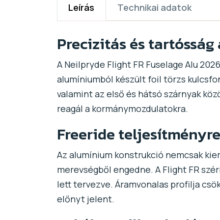
Leírás
Technikai adatok
Precizitás és tartósság 
A Neilpryde Flight FR Fuselage Alu 202
alumíniumból készült foil törzs kulcsf
valamint az első és hátsó szárnyak közö
reagál a kormánymozdulatokra.
Freeride teljesítményr
Az alumínium konstrukció nemcsak kiem
merevségből engedne. A Flight FR széria
lett tervezve. Áramvonalas profilja csö
előnyt jelent.