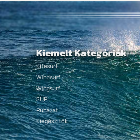
Kiemelt Kategóriák
Kitesurf
Windsurf
Wingsurf
SUP
Ruházat
Kiegészítők