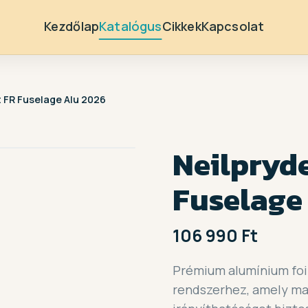
Kezdőlap
Katalógus
Cikkek
Kapcsolat
t FR Fuselage Alu 2026
Neilpryde
Fuselage
106 990 Ft
Prémium alumínium foil
rendszerhez, amely ma