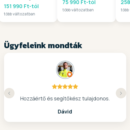
75 990 Ft-tól
258
151 990 Ft-tól
több változatban
több
több változatban
Ügyfeleink mondták
Köszönöm a gyors, barátságos kiszolgálast.
Hozzáértő és segítőkész tulajdonos.
Nagyon kedves elado, jo kis bolt :)
kiváló surf-ös bolt .. ajánlom!
Dávid