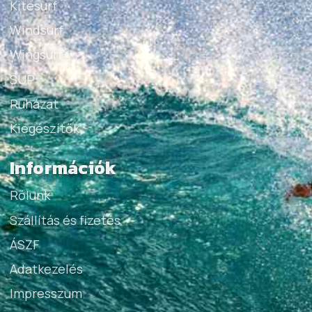
Kitesurf
Windsurf
Wingsurf
SUP
Ruházat
Kiegészítők
Információk
Rólunk
Szállítás és fizetés
ÁSZF
Adatkezelés
Impresszum