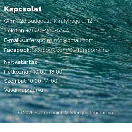
Kapcsolat
Cím:
1126 Budapest, Királyhágó u. 12.
Telefon:
+36/30-200-5344
E-mail:
surferspointinfo@gmail.com
Facebook:
facebook.com/Surferspoint.hu
Nyitvatartás:
Hétköznap
:
10:00–18:00
Szombat
:
10:00–14:00
Vasárnap
:
Zárva
© 2026 Surferspoint
. Minden jog fenntartva.