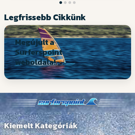
Legfrissebb Cikkünk
Megújult a
Surferspoint
weboldala!
Kiemelt Kategóriák