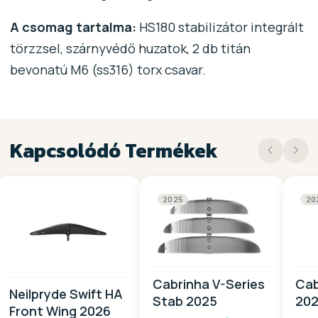
A csomag tartalma:
HS180 stabilizátor integrált
törzzsel, szárnyvédő huzatok, 2 db titán
bevonatú M6 (ss316) torx csavar.
Kapcsolódó Termékek
2025
20
Cabrinha V-Series
Cab
Neilpryde Swift HA
Stab 2025
20
Front Wing 2026