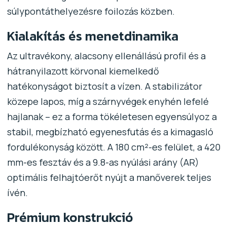
súlypontáthelyezésre foilozás közben.
Kialakítás és menetdinamika
Az ultravékony, alacsony ellenállású profil és a
hátranyilazott körvonal kiemelkedő
hatékonyságot biztosít a vízen. A stabilizátor
közepe lapos, míg a szárnyvégek enyhén lefelé
hajlanak – ez a forma tökéletesen egyensúlyoz a
stabil, megbízható egyenesfutás és a kimagasló
fordulékonyság között. A 180 cm²-es felület, a 420
mm-es fesztáv és a 9.8-as nyúlási arány (AR)
optimális felhajtóerőt nyújt a manőverek teljes
ívén.
Prémium konstrukció