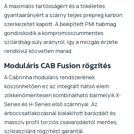
A maximális tartósságért és a tökéletes
gyantaarányért a szárny teljes prepreg karbon
szerkezetet kapott. A beépített PMI habmag
gondoskodik a kompromisszummentes
szilárdság-súly arányról, így a mozgás érzete
rendkívül közvetlen marad.
Moduláris CAB Fusion rögzítés
A Cabrinha moduláris rendszerének
köszönhetően ez az integrált hátsó elem
zökkenőmentesen kombinálható bármelyik X-
Series és H-Series első szárnnyal. Az
árboccsatlakozásnál kialakított barázdált és
masszív profil torziós csavarodástól mentes,
sziklaszilárd rögzítést garantál.