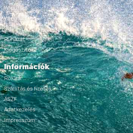
Windsurf
Wingsurf
SUP
Ruházat
Kiegészítők
Információk
Rólunk
Szállítás és fizetés
ÁSZF
Adatkezelés
Impresszum