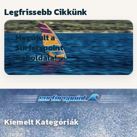
Legfrissebb Cikkünk
Megújult a
Surferspoint
weboldala!
Kiemelt Kategóriák
Kitesurf