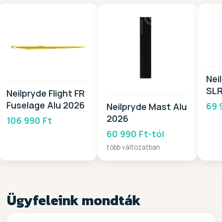
Nei
SLR
Neilpryde Flight FR
20
Fuselage Alu 2026
69 
Neilpryde Mast Alu
2026
106 990 Ft
60 990 Ft-tól
több változatban
Ügyfeleink mondták