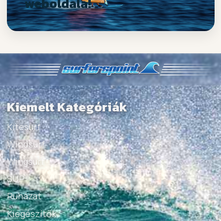
weboldala!
Kiemelt Kategóriák
Kitesurf
Windsurf
Wingsurf
SUP
Ruházat
Kiegészítők