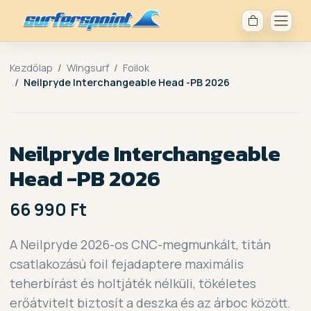
Kezdőlap
Wingsurf
Foilok
Neilpryde Interchangeable Head -PB 2026
Neilpryde Interchangeable
Head -PB 2026
66 990 Ft
A Neilpryde 2026-os CNC-megmunkált, titán
csatlakozású foil fejadaptere maximális
teherbírást és holtjáték nélküli, tökéletes
erőátvitelt biztosít a deszka és az árboc között.