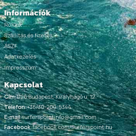
Információk
Rólunk
Szállítás és fizetés
ÁSZF
Adatkezelés
Impresszum
Kapcsolat
Cím:
1126 Budapest, Királyhágó u. 12.
Telefon:
+36/30-200-5344
E-mail:
surferspointinfo@gmail.com
Facebook:
facebook.com/Surferspoint.hu