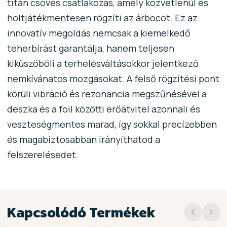
titán csöves csatlakozás, amely közvetlenül és
holtjátékmentesen rögzíti az árbocot. Ez az
innovatív megoldás nemcsak a kiemelkedő
teherbírást garantálja, hanem teljesen
kiküszöböli a terhelésváltásokkor jelentkező
nemkívánatos mozgásokat. A felső rögzítési pont
körüli vibráció és rezonancia megszűnésével a
deszka és a foil közötti erőátvitel azonnali és
veszteségmentes marad, így sokkal precízebben
és magabiztosabban irányíthatod a
felszerelésedet.
Kapcsolódó Termékek