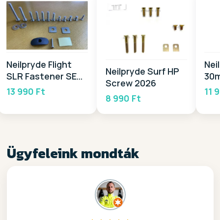
Neilpryde Flight
Nei
Neilpryde Surf HP
SLR Fastener SET
30m
Screw 2026
2026
20
13 990 Ft
11 
8 990 Ft
Ügyfeleink mondták