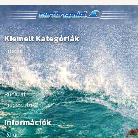
Kiemelt Kategóriák
Kitesurf
Windsurf
Wingsurf
SUP
Ruházat
Kiegészítők
Információk
Rólunk