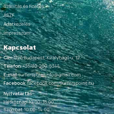
Szállítás és fizetés
ÁSZF
Adatkezelés
Impresszum
Kapcsolat
Cím:
1126 Budapest, Királyhágó u. 12.
Telefon:
+36/30-200-5344
E-mail:
surferspointinfo@gmail.com
Facebook:
facebook.com/Surferspoint.hu
Nyitvatartás:
Hétköznap
:
10:00–18:00
Szombat
:
10:00–14:00