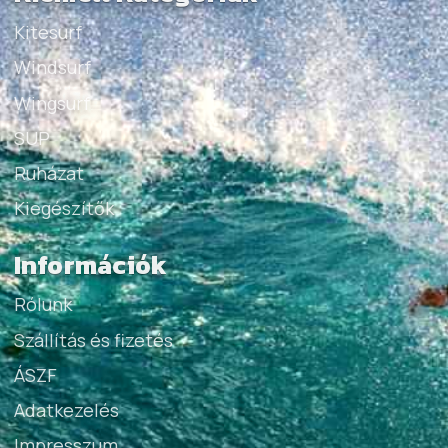
Kitesurf
Windsurf
Wingsurf
SUP
Ruházat
Kiegészítők
Információk
Rólunk
Szállítás és fizetés
ÁSZF
Adatkezelés
Impresszum