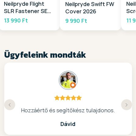
Neilpryde Flight
Nei
Neilpryde Swift FW
SLR Fastener SET
Scr
Cover 2026
2026
20
13 990 Ft
11 
9 990 Ft
Ügyfeleink mondták
Köszönöm a gyors, barátságos kiszolgálast.
Hozzáértő és segítőkész tulajdonos.
Nagyon kedves elado, jo kis bolt :)
kiváló surf-ös bolt .. ajánlom!
Dávid