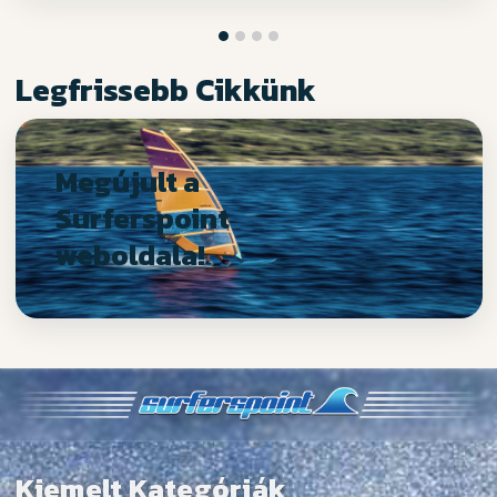
Legfrissebb Cikkünk
Megújult a
Surferspoint
weboldala!
Kiemelt Kategóriák