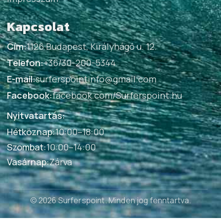
Kapcsolat
Cím:
1126 Budapest, Királyhágó u. 12.
Telefon:
+36/30-200-5344
E-mail:
surferspointinfo@gmail.com
Facebook:
facebook.com/Surferspoint.hu
Nyitvatartás:
Hétköznap
:
10:00–18:00
Szombat
:
10:00–14:00
Vasárnap
:
Zárva
© 2026 Surferspoint
. Minden jog fenntartva.