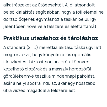
alkatrészeket az ütődésektől. A jól átgondolt
belső kialakítás segít abban, hogy a foil elemei ne
dörzsölődjenek egymáshoz a táskán belül, így
jelentősen növelve a felszerelés élettartamát.
Praktikus utazáshoz és tároláshoz
A standard (STD) méretkialakítású táska úgy lett
megtervezve, hogy kényelmes és optimális
illeszkedést biztosítson. Az erős, könnyen
kezelhető cipzárak és a masszív hordozófül
gördülékennyé teszik a mindennapi pakolást,
akár a helyi spotra indulsz, akár egy hosszabb
útra viszed magaddal a felszerelést.