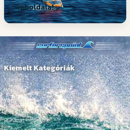
weboldala!
Kiemelt Kategóriák
Kitesurf
Windsurf
Wingsurf
SUP
Ruházat