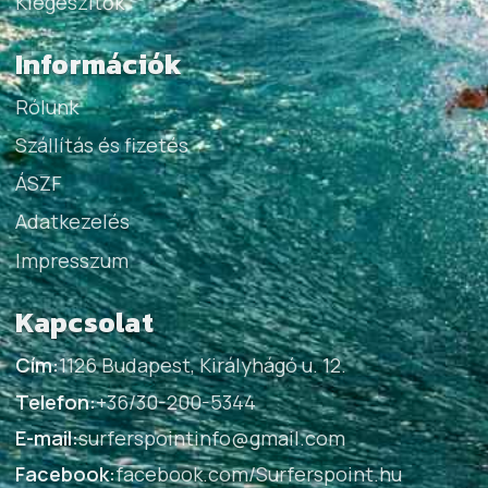
Kiegészítők
Információk
Rólunk
Szállítás és fizetés
ÁSZF
Adatkezelés
Impresszum
Kapcsolat
Cím:
1126 Budapest, Királyhágó u. 12.
Telefon:
+36/30-200-5344
E-mail:
surferspointinfo@gmail.com
Facebook:
facebook.com/Surferspoint.hu