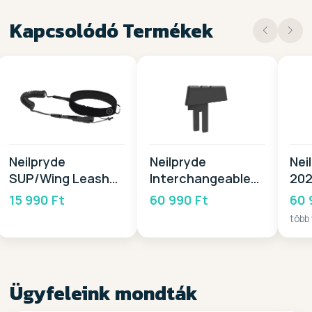
Kapcsolódó Termékek
Neilpryde
Neilpryde
Nei
SUP/Wing Leash
Interchangeable
20
HIP 10x8 2026
Head -DT 2026
15 990 Ft
60 990 Ft
60 
több
Ügyfeleink mondták