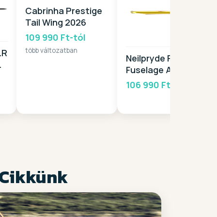
Cabrinha Prestige
Tail Wing 2026
109 990 Ft-tól
több változatban
LR
Neilpryde Flight FR
Fuselage Alu 2026
106 990 Ft
 Cikkünk