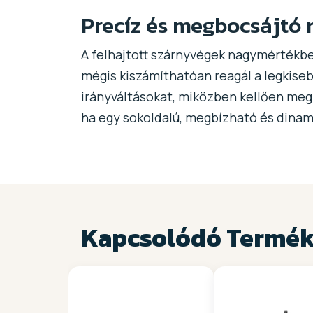
Precíz és megbocsájtó
A felhajtott szárnyvégek nagymértékben
mégis kiszámíthatóan reagál a legkisebb
irányváltásokat, miközben kellően megb
ha egy sokoldalú, megbízható és dinam
Kapcsolódó Termé