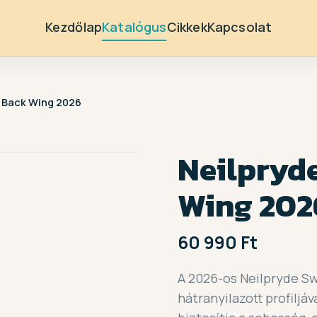
Kezdőlap
Katalógus
Cikkek
Kapcsolat
t Back Wing 2026
Neilpryde
Wing 202
60 990 Ft
A 2026-os Neilpryde Sw
hátranyilazott profiljáv