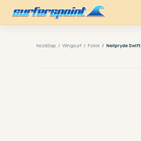
Kezdőlap
Wingsurf
Foilok
Neilpryde Swif