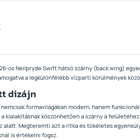
k
26-os Neilpryde Swift hátsó szárny (back wing) egyedi
ámogatva a legkülönfélébb vízparti körülmények közö
t dizájn
ja nemcsak formavilágában modern, hanem funkcionális
 a kialakításnak köszönhetően a szárny a felületéhe
z alatt. Megteremti azt a ritka és tökéletes egyensúl
nál is értékelni fogsz.