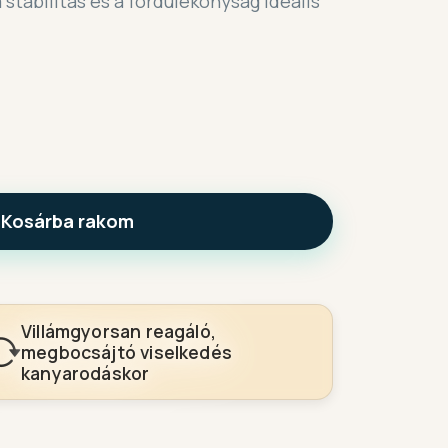
 stabilitás és a fordulékonyság ideális
Kosárba rakom
Villámgyorsan reagáló,
megbocsájtó viselkedés
kanyarodáskor