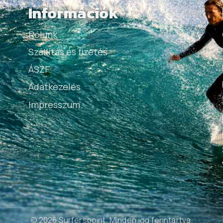
Információk
Rólunk
Szállítás és fizetés
ÁSZF
Adatkezelés
Impresszum
© 2026 Surferspoint
. Minden jog fenntartva.