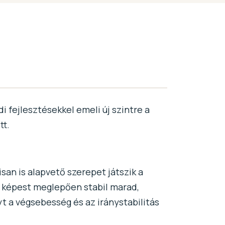
 fejlesztésekkel emeli új szintre a
tt.
an is alapvető szerepet játszik a
z képest meglepően stabil marad,
yt a végsebesség és az iránystabilitás