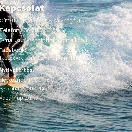
Kapcsolat
Cím:
1126 Budapest, Királyhágó u. 12.
Telefon:
+36/30-200-5344
E-mail:
surferspointinfo@gmail.com
Facebook:
facebook.com/Surferspoint.hu
Nyitvatartás:
Hétköznap
:
10:00–18:00
Szombat
:
10:00–14:00
Vasárnap
:
Zárva