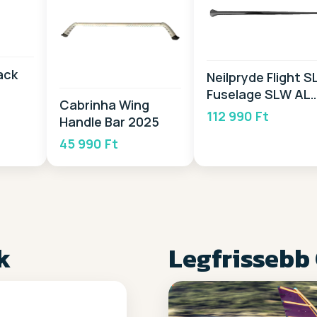
ack
Neilpryde Flight S
Fuselage SLW AL
Cabrinha Wing
2026
112 990 Ft
Handle Bar 2025
45 990 Ft
k
Legfrissebb