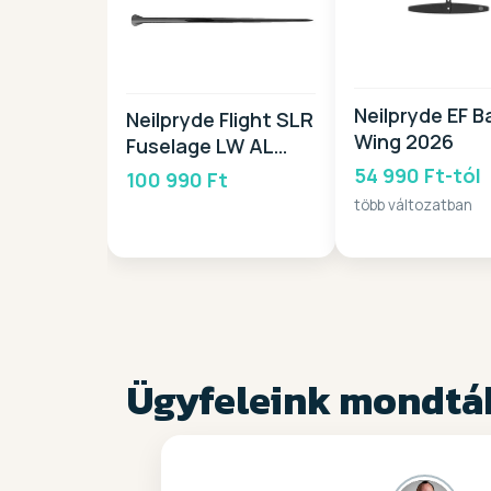
Neilpryde EF B
Neilpryde Flight SLR
Wing 2026
Fuselage LW AL
2026
54 990 Ft-tól
100 990 Ft
több változatban
Ügyfeleink mondtá