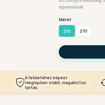
biztosítja a sebesség, a
egyensúlyát.
Méret
210
270
A felületéhez képest
meglepően stabil, magabiztos
tartás