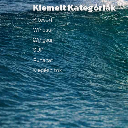
Kiemelt Kategóriák
Kitesurf
Windsurf
Wingsurf
SUP
Ruházat
Kiegészítők