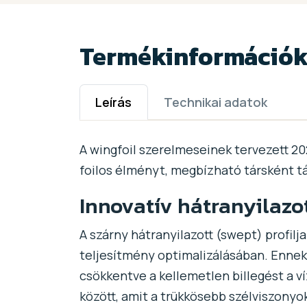
Termékinformáció
Leírás
Technikai adatok
A wingfoil szerelmeseinek tervezett 20
foilos élményt, megbízható társként t
Innovatív hátranyilazot
A szárny hátranyilazott (swept) profil
teljesítmény optimalizálásában. Ennek
csökkentve a kellemetlen billegést a ví
között, amit a trükkösebb szélviszonyok