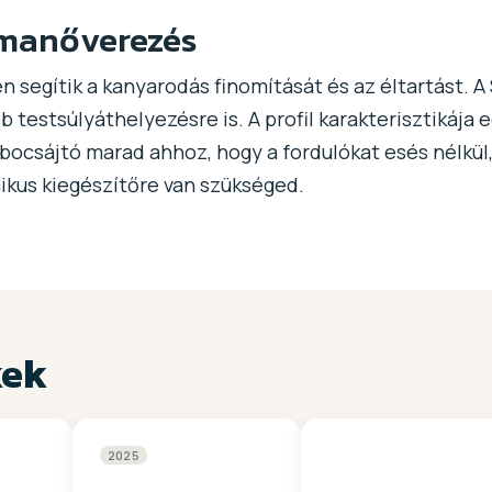
 manőverezés
 segítik a kanyarodás finomítását és az éltartást. A
 testsúlyáthelyezésre is. A profil karakterisztikája 
ocsájtó marad ahhoz, hogy a fordulókat esés nélkül, 
ikus kiegészítőre van szükséged.
kek
2025