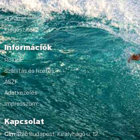
SUP
Ruházat
Kiegészítők
Információk
Rólunk
Szállítás és fizetés
ÁSZF
Adatkezelés
Impresszum
Kapcsolat
Cím:
1126 Budapest, Királyhágó u. 12.