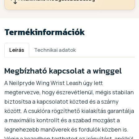
Termékinformációk
Leírás
Technikai adatok
Megbízható kapcsolat a winggel
A Neilpryde Wing Wrist Leash úgy lett
megtervezve, hogy észrevétlenül, mégis stabilan
biztosítsa a kapcsolatot közted és a szárny
között. A csuklóra rögzíthető kialakítás garantálja
a maximális kontrollt és a szabad mozgást a
legnehezebb manőverek és fordulók közben is.
Végig a kezedben tarthatod az irányítást, anélkül,