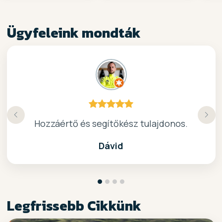
Ügyfeleink mondták
Köszönöm a gyors, barátságos kiszolgálast.
Hozzáértő és segítőkész tulajdonos.
Nagyon kedves elado, jo kis bolt :)
kiváló surf-ös bolt .. ajánlom!
Dávid
Legfrissebb Cikkünk