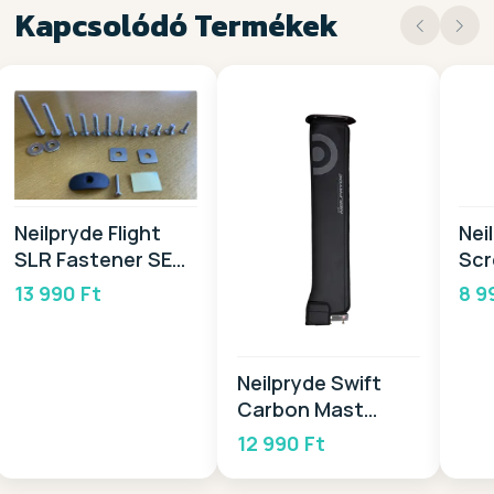
Kapcsolódó Termékek
Neilpryde Flight
Nei
SLR Fastener SET
Scr
2026
13 990 Ft
8 9
Neilpryde Swift
Carbon Mast
Cover 2026
12 990 Ft