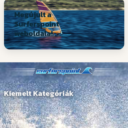
Megújult a
Surferspoint
weboldala!
Kiemelt Kategóriák
Kitesurf
Windsurf
Wingsurf