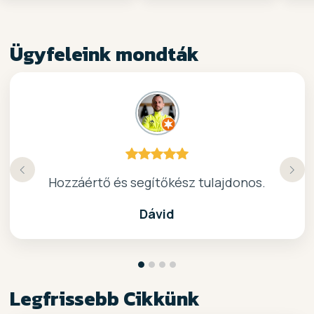
Ügyfeleink mondták
Köszönöm a gyors, barátságos kiszolgálast.
Hozzáértő és segítőkész tulajdonos.
Nagyon kedves elado, jo kis bolt :)
kiváló surf-ös bolt .. ajánlom!
Dávid
Legfrissebb Cikkünk