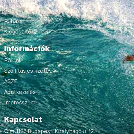
SUP
Ruházat
Kiegészítők
Információk
Rólunk
Szállítás és fizetés
ÁSZF
Adatkezelés
Impresszum
Kapcsolat
Cím:
1126 Budapest, Királyhágó u. 12.