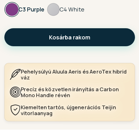
C3 Purple
C4 White
Kosárba rakom
Pehelysúlyú Aluula Aeris és AeroTex hibrid
váz
Precíz és közvetlen irányítás a Carbon
Mono Handle révén
Kiemelten tartós, újgenerációs Teijin
vitorlaanyag