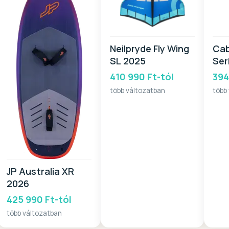
Neilpryde Fly Wing
Cab
SL 2025
Ser
410 990 Ft-tól
394
több változatban
több
JP Australia XR
2026
425 990 Ft-tól
több változatban