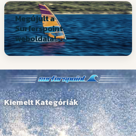
Megújult a
Surferspoint
weboldala!
Kiemelt Kategóriák
Kitesurf
Windsurf
Wingsurf