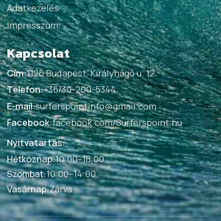
Adatkezelés
Impresszum
Kapcsolat
Cím:
1126 Budapest, Királyhágó u. 12.
Telefon:
+36/30-200-5344
E-mail:
surferspointinfo@gmail.com
Facebook:
facebook.com/Surferspoint.hu
Nyitvatartás:
Hétköznap
:
10:00–18:00
Szombat
:
10:00–14:00
Vasárnap
:
Zárva