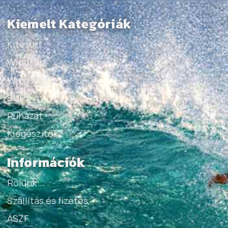
Kiemelt Kategóriák
Kitesurf
Windsurf
Wingsurf
SUP
Ruházat
Kiegészítők
Információk
Rólunk
Szállítás és fizetés
ÁSZF