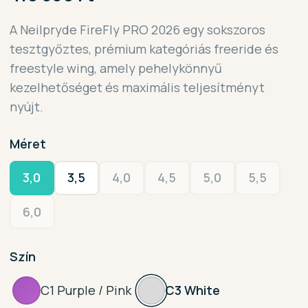
A Neilpryde FireFly PRO 2026 egy sokszoros
tesztgyőztes, prémium kategóriás freeride és
freestyle wing, amely pehelykönnyű
kezelhetőséget és maximális teljesítményt
nyújt.
Méret
3,0
3,5
4,0
4,5
5,0
5,5
6,0
Szín
C1 Purple / Pink
C3 White