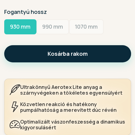
Fogantyú hossz
930 mm
990 mm
1070 mm
Kosárba rakom
Ultrakönnyű Aerotex Lite anyag a
szárnyvégeken a tökéletes egyensúlyért
Közvetlen reakció és hatékony
pumpálhatóság a merevített dúc révén
Optimalizált vászonfeszesség a dinamikus
kigyorsulásért