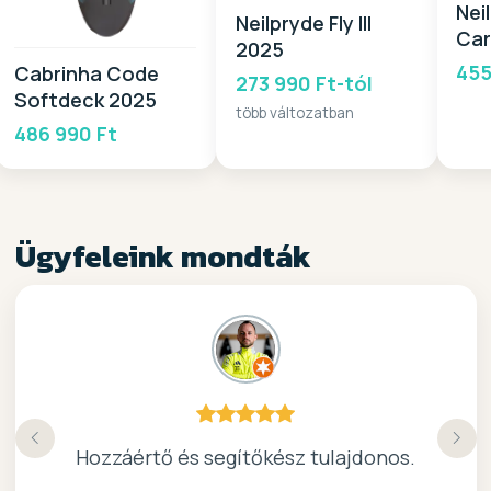
Nei
Neilpryde Fly III
Car
2025
455
Cabrinha Code
273 990 Ft-tól
Softdeck 2025
több változatban
486 990 Ft
Ügyfeleink mondták
Köszönöm a gyors, barátságos kiszolgálast.
Hozzáértő és segítőkész tulajdonos.
Nagyon kedves elado, jo kis bolt :)
kiváló surf-ös bolt .. ajánlom!