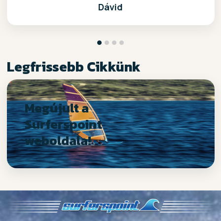
Dávid
Legfrissebb Cikkünk
Megújult a
Surferspoint
weboldala!