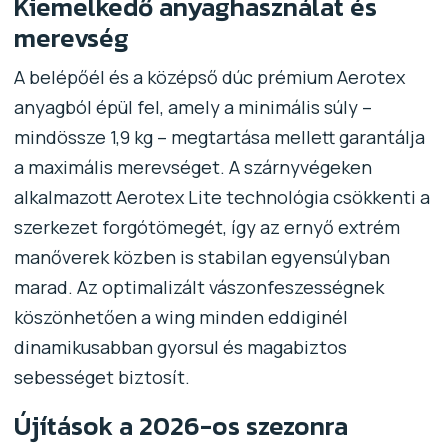
Kiemelkedő anyaghasználat és
merevség
A belépőél és a középső dúc prémium Aerotex
anyagból épül fel, amely a minimális súly –
mindössze 1,9 kg – megtartása mellett garantálja
a maximális merevséget. A szárnyvégeken
alkalmazott Aerotex Lite technológia csökkenti a
szerkezet forgótömegét, így az ernyő extrém
manőverek közben is stabilan egyensúlyban
marad. Az optimalizált vászonfeszességnek
köszönhetően a wing minden eddiginél
dinamikusabban gyorsul és magabiztos
sebességet biztosít.
Újítások a 2026-os szezonra