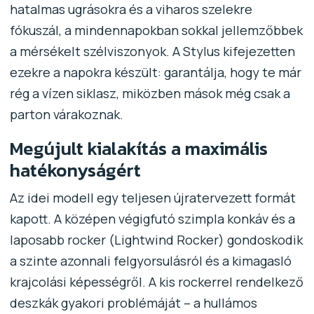
hatalmas ugrásokra és a viharos szelekre
fókuszál, a mindennapokban sokkal jellemzőbbek
a mérsékelt szélviszonyok. A Stylus kifejezetten
ezekre a napokra készült: garantálja, hogy te már
rég a vízen siklasz, miközben mások még csak a
parton várakoznak.
Megújult kialakítás a maximális
hatékonyságért
Az idei modell egy teljesen újratervezett formát
kapott. A középen végigfutó szimpla konkáv és a
laposabb rocker (Lightwind Rocker) gondoskodik
a szinte azonnali felgyorsulásról és a kimagasló
krajcolási képességről. A kis rockerrel rendelkező
deszkák gyakori problémáját – a hullámos