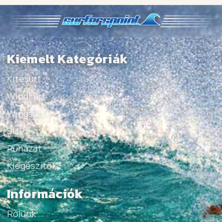
Kiemelt Kategóriák
Kitesurf
Windsurf
Wingsurf
SUP
Ruházat
Kiegészítők
Információk
Rólunk