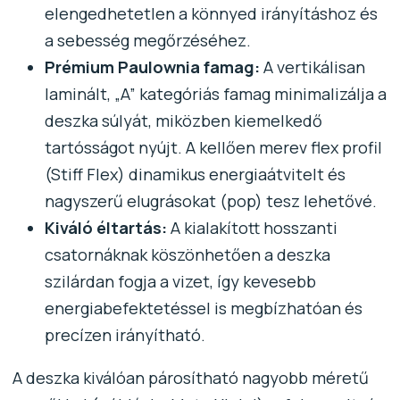
elengedhetetlen a könnyed irányításhoz és
a sebesség megőrzéséhez.
Prémium Paulownia famag:
A vertikálisan
laminált, „A” kategóriás famag minimalizálja a
deszka súlyát, miközben kiemelkedő
tartósságot nyújt. A kellően merev flex profil
(Stiff Flex) dinamikus energiaátvitelt és
nagyszerű elugrásokat (pop) tesz lehetővé.
Kiváló éltartás:
A kialakított hosszanti
csatornáknak köszönhetően a deszka
szilárdan fogja a vizet, így kevesebb
energiabefektetéssel is megbízhatóan és
precízen irányítható.
A deszka kiválóan párosítható nagyobb méretű