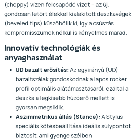
(choppy) vízen felcsapódó vizet – az új,
gondosan letört élekkel kialakított deszkavégek
(beveled tips) küszöbölik ki, így a csúszás
kompromisszumok nélkül is kényelmes marad.
Innovatív technológiák és
anyaghasználat
UD bazalt erősítés:
Az egyirányú (UD)
bazaltszálak gondoskodnak a lapos rocker
profil optimális alátámasztásáról, ezáltal a
deszka a legkisebb húzóerő mellett is
gyorsan megsiklik.
Aszimmetrikus állás (Stance):
A Stylus
speciális kötésbeállítása ideális súlypontot
biztosít, ami gyenge szélben