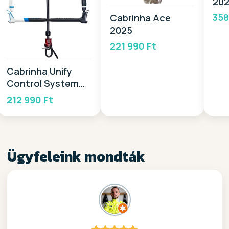
20
358
Cabrinha Ace
2025
221 990 Ft
Cabrinha Unify
Control System
2026
212 990 Ft
Ügyfeleink mondták