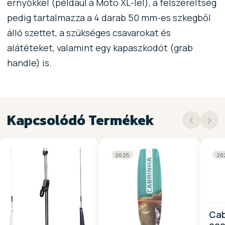
ernyőkkel (például a Moto XL-lel), a felszereltség
pedig tartalmazza a 4 darab 50 mm-es szkegből
álló szettet, a szükséges csavarokat és
alátéteket, valamint egy kapaszkodót (grab
handle) is.
Kapcsolódó Termékek
2025
20
Cab