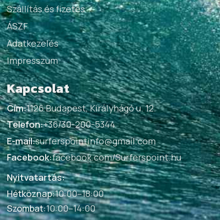
Szállítás és fizetés
ÁSZF
Adatkezelés
Impresszum
Kapcsolat
Cím:
1126 Budapest, Királyhágó u. 12.
Telefon:
+36/30-200-5344
E-mail:
surferspointinfo@gmail.com
Facebook:
facebook.com/Surferspoint.hu
Nyitvatartás:
Hétköznap
:
10:00–18:00
Szombat
:
10:00–14:00