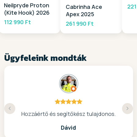
Neilpryde Proton
221
Cabrinha Ace
(Kite Hook) 2026
Apex 2025
112 990 Ft
261 990 Ft
Ügyfeleink mondták
Köszönöm a gyors, barátságos kiszolgálast.
Hozzáértő és segítőkész tulajdonos.
Nagyon kedves elado, jo kis bolt :)
kiváló surf-ös bolt .. ajánlom!
Dávid