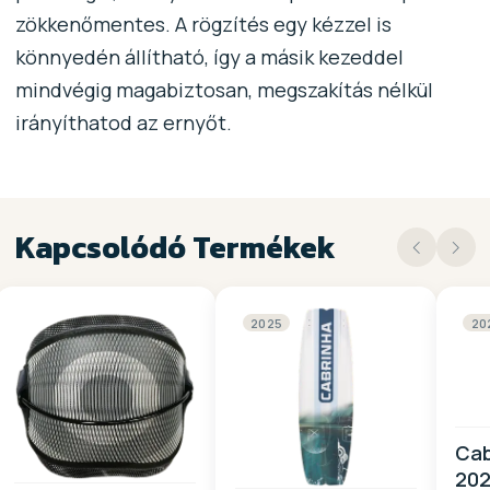
zökkenőmentes. A rögzítés egy kézzel is
könnyedén állítható, így a másik kezeddel
mindvégig magabiztosan, megszakítás nélkül
irányíthatod az ernyőt.
Kapcsolódó Termékek
2025
20
Cab
20