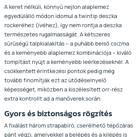
A keret nélküli, könnyű nejlon alaplemez
egyedülálló módon idomul a twintip deszka
rockeréhez (ívéhez), így nem rontja a deszka
természetes rugalmasságát. A kétszeres
sűrűségű talpkialakítás – a puhább belső csizma
és a keményebb alaplemez kombinációja – kiváló
tompítást nyújt a keményebb leérkezéseknél. A
csökkentett érintkezési pontok pedig még
tovább finomítják ezt az ütődéselnyelő
képességet, miközben a kiszélesített orr-rész
extra kontrollt ad a manőverek során.
Gyors és biztonságos rögzítés
A fixálást három strapabíró, cserélhető tépőzáras
pánt végzi, amelyekkel a belépés és a kilépés is