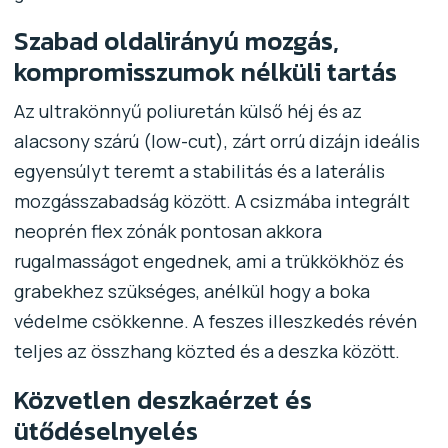
Szabad oldalirányú mozgás,
kompromisszumok nélküli tartás
Az ultrakönnyű poliuretán külső héj és az
alacsony szárú (low-cut), zárt orrú dizájn ideális
egyensúlyt teremt a stabilitás és a laterális
mozgásszabadság között. A csizmába integrált
neoprén flex zónák pontosan akkora
rugalmasságot engednek, ami a trükkökhöz és
grabekhez szükséges, anélkül hogy a boka
védelme csökkenne. A feszes illeszkedés révén
teljes az összhang közted és a deszka között.
Közvetlen deszkaérzet és
ütődéselnyelés