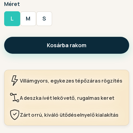
Méret
L
M
S
Kosárba rakom
Villámgyors, egykezes tépőzáras rögzítés
A deszka ívét lekövető, rugalmas keret
Zárt orrú, kiváló ütődéselnyelő kialakítás