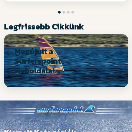
Legfrissebb Cikkünk
Megújult a
Surferspoint
weboldala!