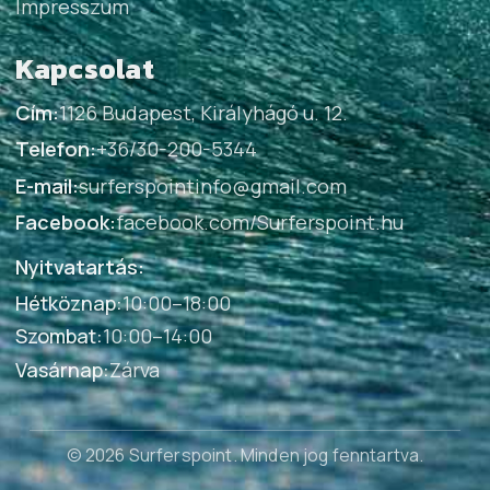
Impresszum
Kapcsolat
Cím:
1126 Budapest, Királyhágó u. 12.
Telefon:
+36/30-200-5344
E-mail:
surferspointinfo@gmail.com
Facebook:
facebook.com/Surferspoint.hu
Nyitvatartás:
Hétköznap
:
10:00–18:00
Szombat
:
10:00–14:00
Vasárnap
:
Zárva
© 2026 Surferspoint
. Minden jog fenntartva.