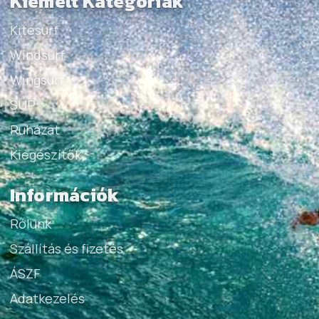
Kiemelt Kategóriák
Kitesurf
Windsurf
Wingsurf
SUP
Ruházat
Kiegészítők
Információk
Rólunk
Szállítás és fizetés
ÁSZF
Adatkezelés