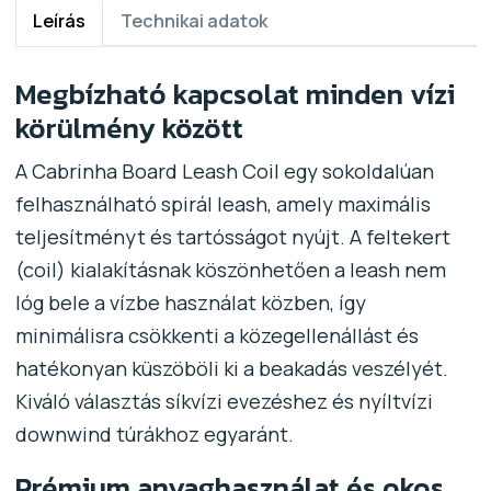
Leírás
Technikai adatok
Megbízható kapcsolat minden vízi
körülmény között
A Cabrinha Board Leash Coil egy sokoldalúan
felhasználható spirál leash, amely maximális
teljesítményt és tartósságot nyújt. A feltekert
(coil) kialakításnak köszönhetően a leash nem
lóg bele a vízbe használat közben, így
minimálisra csökkenti a közegellenállást és
hatékonyan küszöböli ki a beakadás veszélyét.
Kiváló választás síkvízi evezéshez és nyíltvízi
downwind túrákhoz egyaránt.
Prémium anyaghasználat és okos