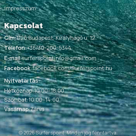
Impresszum
Kapcsolat
Cím:
1126 Budapest, Királyhágó u. 12.
Telefon:
+36/30-200-5344
E-mail:
surferspointinfo@gmail.com
Facebook:
facebook.com/Surferspoint.hu
Nyitvatartás:
Hétköznap
:
10:00–18:00
Szombat
:
10:00–14:00
Vasárnap
:
Zárva
© 2026 Surferspoint
. Minden jog fenntartva.