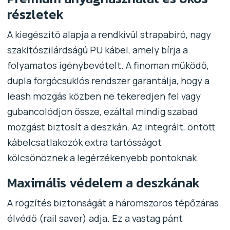
részletek
A kiegészítő alapja a rendkívül strapabíró, nagy
szakítószilárdságú PU kábel, amely bírja a
folyamatos igénybevételt. A finoman működő,
dupla forgócsuklós rendszer garantálja, hogy a
leash mozgás közben ne tekeredjen fel vagy
gubancolódjon össze, ezáltal mindig szabad
mozgást biztosít a deszkán. Az integrált, öntött
kábelcsatlakozók extra tartósságot
kölcsönöznek a legérzékenyebb pontoknak.
Maximális védelem a deszkának
A rögzítés biztonságát a háromszoros tépőzáras
élvédő (rail saver) adja. Ez a vastag pánt