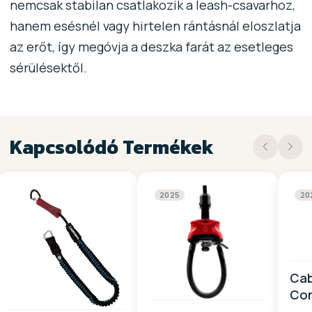
nemcsak stabilan csatlakozik a leash-csavarhoz,
hanem esésnél vagy hirtelen rántásnál eloszlatja
az erőt, így megóvja a deszka farát az esetleges
sérülésektől.
Kapcsolódó Termékek
2025
20
Cab
Co
Sys