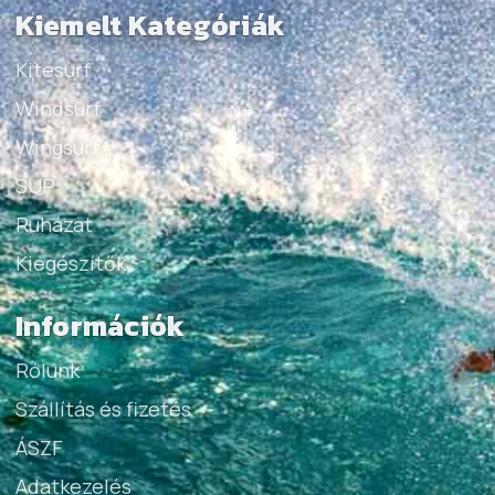
Kiemelt Kategóriák
Kitesurf
Windsurf
Wingsurf
SUP
Ruházat
Kiegészítők
Információk
Rólunk
Szállítás és fizetés
ÁSZF
Adatkezelés