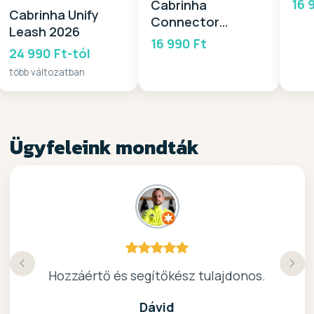
16 
Cabrinha
Cabrinha Unify
20
Connector
Leash 2026
System Freestyle
16 990 Ft
24 990 Ft-tól
2025
több változatban
Ügyfeleink mondták
Köszönöm a gyors, barátságos kiszolgálast.
Hozzáértő és segítőkész tulajdonos.
Nagyon kedves elado, jo kis bolt :)
kiváló surf-ös bolt .. ajánlom!
Dávid