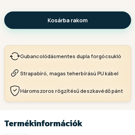
Kosárba rakom
Gubancolódásmentes dupla forgócsukló
Strapabíró, magas teherbírású PU kábel
Háromszoros rögzítésű deszkavédő pánt
Termékinformációk