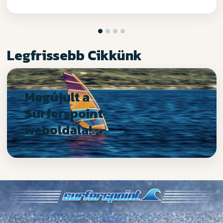
Legfrissebb Cikkünk
Megújult a
Surferspoint
weboldala!