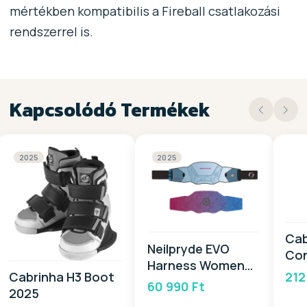
mértékben kompatibilis a Fireball csatlakozási
rendszerrel is.
Kapcsolódó Termékek
2025
2025
Cab
Neilpryde EVO
Con
Harness Women
20
212
Cabrinha H3 Boot
2025
60 990 Ft
2025