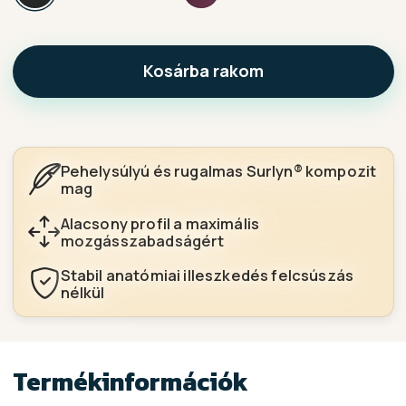
Kosárba rakom
Pehelysúlyú és rugalmas Surlyn® kompozit
mag
Alacsony profil a maximális
mozgásszabadságért
Stabil anatómiai illeszkedés felcsúszás
nélkül
Termékinformációk