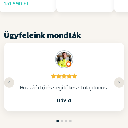
151 990 Ft
Ügyfeleink mondták
Köszönöm a gyors, barátságos kiszolgálast.
Hozzáértő és segítőkész tulajdonos.
Nagyon kedves elado, jo kis bolt :)
kiváló surf-ös bolt .. ajánlom!
Dávid