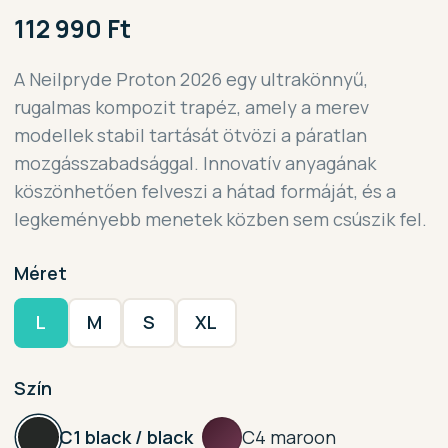
112 990 Ft
A Neilpryde Proton 2026 egy ultrakönnyű,
rugalmas kompozit trapéz, amely a merev
modellek stabil tartását ötvözi a páratlan
mozgásszabadsággal. Innovatív anyagának
köszönhetően felveszi a hátad formáját, és a
legkeményebb menetek közben sem csúszik fel.
Méret
L
M
S
XL
Szín
C1 black / black
C4 maroon