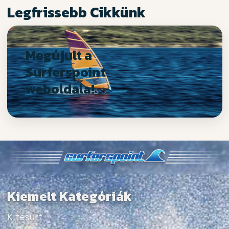
Legfrissebb Cikkünk
Megújult a
Surferspoint
weboldala!
Kiemelt Kategóriák
Kitesurf