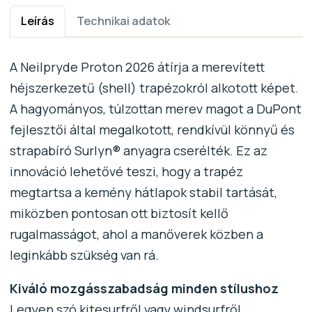
Leírás
Technikai adatok
A Neilpryde Proton 2026 átírja a merevített
héjszerkezetű (shell) trapézokról alkotott képet.
A hagyományos, túlzottan merev magot a DuPont
fejlesztői által megalkotott, rendkívül könnyű és
strapabíró Surlyn® anyagra cserélték. Ez az
innováció lehetővé teszi, hogy a trapéz
megtartsa a kemény hátlapok stabil tartását,
miközben pontosan ott biztosít kellő
rugalmasságot, ahol a manőverek közben a
leginkább szükség van rá.
Kiváló mozgásszabadság minden stílushoz
Legyen szó kitesurfről vagy windsurfről,