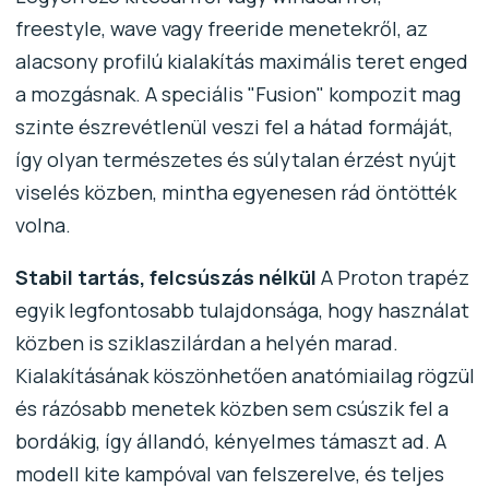
freestyle, wave vagy freeride menetekről, az
alacsony profilú kialakítás maximális teret enged
a mozgásnak. A speciális "Fusion" kompozit mag
szinte észrevétlenül veszi fel a hátad formáját,
így olyan természetes és súlytalan érzést nyújt
viselés közben, mintha egyenesen rád öntötték
volna.
Stabil tartás, felcsúszás nélkül
A Proton trapéz
egyik legfontosabb tulajdonsága, hogy használat
közben is sziklaszilárdan a helyén marad.
Kialakításának köszönhetően anatómiailag rögzül
és rázósabb menetek közben sem csúszik fel a
bordákig, így állandó, kényelmes támaszt ad. A
modell kite kampóval van felszerelve, és teljes