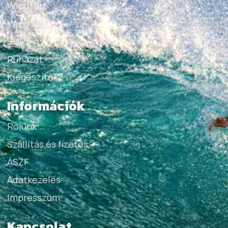
Windsurf
Wingsurf
SUP
Ruházat
Kiegészítők
Információk
Rólunk
Szállítás és fizetés
ÁSZF
Adatkezelés
Impresszum
Kapcsolat