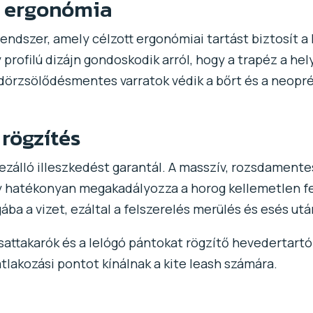
s ergonómia
rendszer, amely célzott ergonómiai tartást biztosít a
y profilú dizájn gondoskodik arról, hogy a trapéz a he
 dörzsölődésmentes varratok védik a bőrt és a neopré
rögzítés
hezálló illeszkedést garantál. A masszív, rozsdament
ly hatékonyan megakadályozza a horog kellemetlen fe
a a vizet, ezáltal a felszerelés merülés és esés utá
csattakarók és a lelógó pántokat rögzítő hevedertartók
tlakozási pontot kínálnak a kite leash számára.