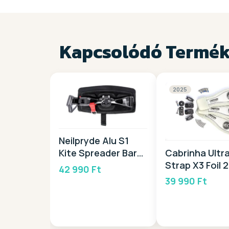
Kapcsolódó Termé
2025
Neilpryde Alu S1
Cabrinha Ultra
Kite Spreader Bar
Strap X3 Foil 
2026
42 990 Ft
39 990 Ft