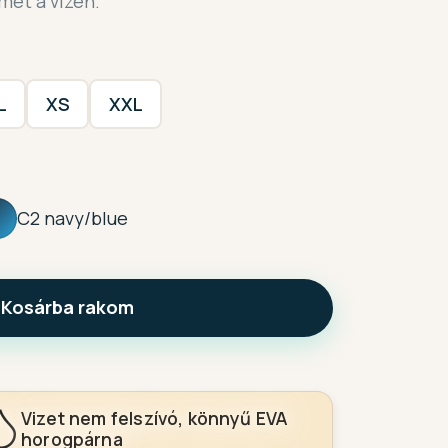
met a vízen.
L
XS
XXL
C2 navy/blue
Kosárba rakom
Vizet nem felszívó, könnyű EVA
horogpárna