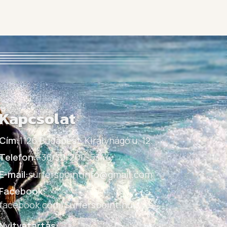
Kapcsolat
Cím:
1126 Budapest, Királyhágó u. 12.
Telefon:
+36/30-200-5344
E-mail:
surferspointinfo@gmail.com
Facebook:
facebook.com/Surferspoint.hu
Nyitvatartás: