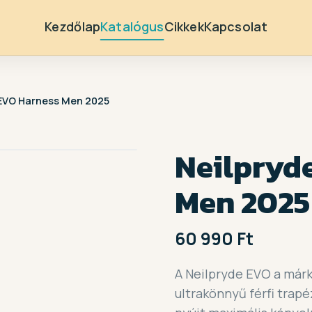
Kezdőlap
Katalógus
Cikkek
Kapcsolat
 EVO Harness Men 2025
Neilpryd
Men 2025
60 990 Ft
A Neilpryde EVO a már
ultrakönnyű férfi trapé