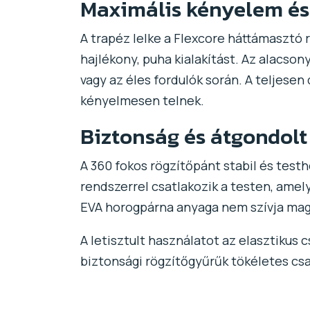
Maximális kényelem é
A trapéz lelke a Flexcore háttámasztó 
hajlékony, puha kialakítást. Az alacson
vagy az éles fordulók során. A teljesen
kényelmesen telnek.
Biztonság és átgondolt 
A 360 fokos rögzítőpánt stabil és test
rendszerrel csatlakozik a testen, ame
EVA horogpárna anyaga nem szívja magáb
A letisztult használatot az elasztikus 
biztonsági rögzítőgyűrűk tökéletes csa