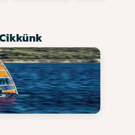
 Cikkünk
nt
!