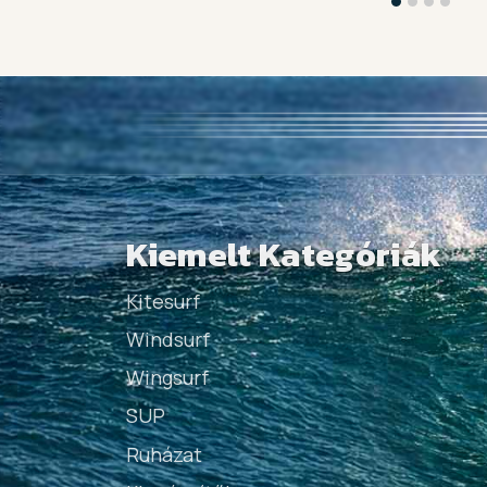
Kiemelt Kategóriák
Kitesurf
Windsurf
Wingsurf
SUP
Ruházat