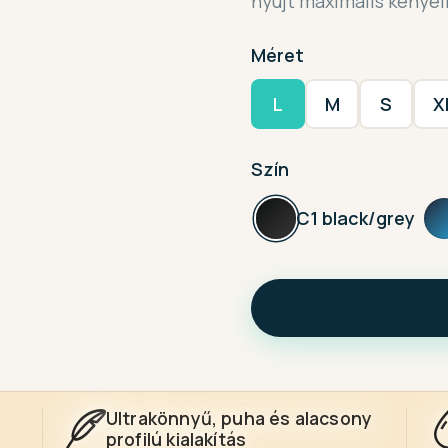
nyújt maximális kényel
Méret
L
M
S
X
Szín
C1 black/grey
Ultrakönnyű, puha és alacsony
profilú kialakítás