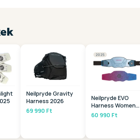
kek
2025
light
Neilpryde Gravity
Neilpryde EVO
2025
Harness 2026
Harness Women
69 990 Ft
2025
60 990 Ft