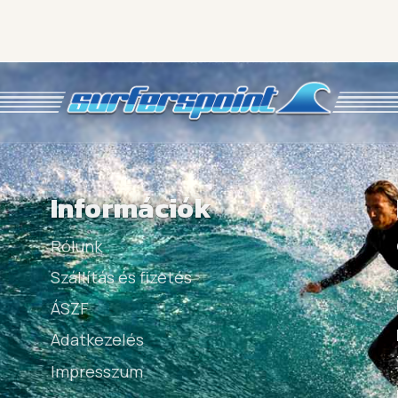
Információk
Rólunk
Szállítás és fizetés
ÁSZF
Adatkezelés
Impresszum