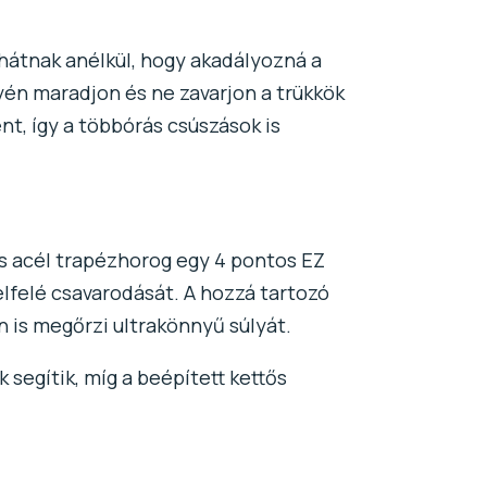
 hátnak anélkül, hogy akadályozná a
lyén maradjon és ne zavarjon a trükkök
nt, így a többórás csúszások is
es acél trapézhorog egy 4 pontos EZ
lfelé csavarodását. A hozzá tartozó
n is megőrzi ultrakönnyű súlyát.
 segítik, míg a beépített kettős