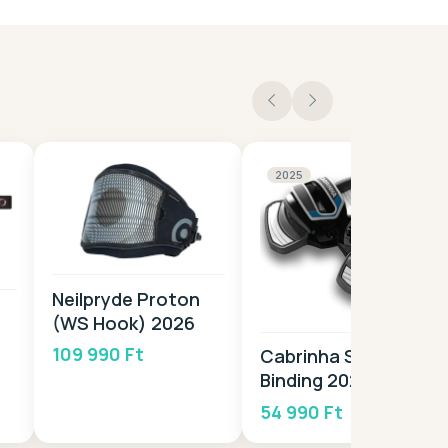
2025
Neilpryde Proton
(WS Hook) 2026
109 990 Ft
Cabrinha Source
Binding 2025
54 990 Ft