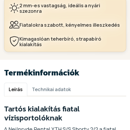
2 mm-es vastagság, ideális a nyári
szezonra
Fiatalokra szabott, kényelmes illeszkedés
Kimagaslóan teherbíró, strapabíró
kialakítás
Termékinformációk
Leírás
Technikai adatok
Tartós kialakítás fiatal
vízisportolóknak
A Neilpryde Rental YTH S/S Shorty 2/2 a fiatal