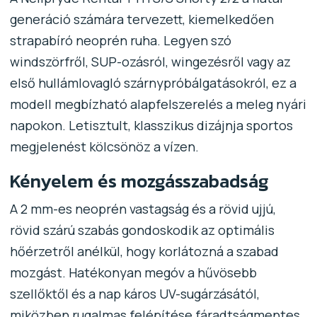
generáció számára tervezett, kiemelkedően
strapabíró neoprén ruha. Legyen szó
windszörfről, SUP-ozásról, wingezésről vagy az
első hullámlovagló szárnypróbálgatásokról, ez a
modell megbízható alapfelszerelés a meleg nyári
napokon. Letisztult, klasszikus dizájnja sportos
megjelenést kölcsönöz a vízen.
Kényelem és mozgásszabadság
A 2 mm-es neoprén vastagság és a rövid ujjú,
rövid szárú szabás gondoskodik az optimális
hőérzetről anélkül, hogy korlátozná a szabad
mozgást. Hatékonyan megóv a hűvösebb
szellőktől és a nap káros UV-sugárzásától,
miközben rugalmas felépítése fáradtságmentes