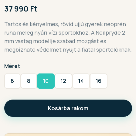
37 990 Ft
Tartós és kényelmes, rövid ujjú gyerek neoprén
ruha meleg nyári vízi sportokhoz. A Neilpryde 2
mm vastag modellje szabad mozgást és
megbízható védelmet nyújt a fiatal sportolóknak.
Méret
6
8
10
12
14
16
Kosárba rakom