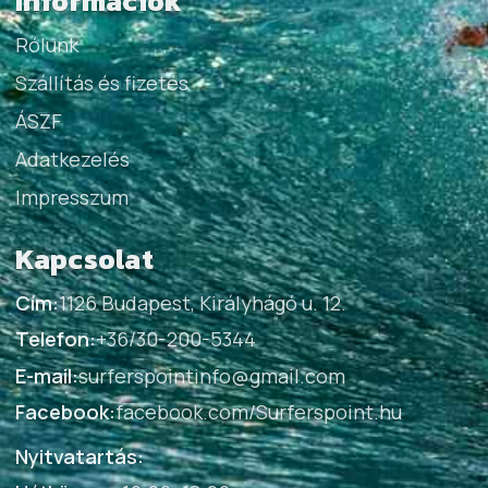
Információk
Rólunk
Szállítás és fizetés
ÁSZF
Adatkezelés
Impresszum
Kapcsolat
Cím:
1126 Budapest, Királyhágó u. 12.
Telefon:
+36/30-200-5344
E-mail:
surferspointinfo@gmail.com
Facebook:
facebook.com/Surferspoint.hu
Nyitvatartás: