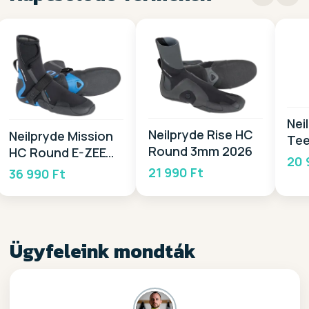
Nei
Neilpryde Rise HC
Neilpryde Mission
Tee
Round 3mm 2026
HC Round E-ZEE
20 
7mm 2026
21 990 Ft
36 990 Ft
Ügyfeleink mondták