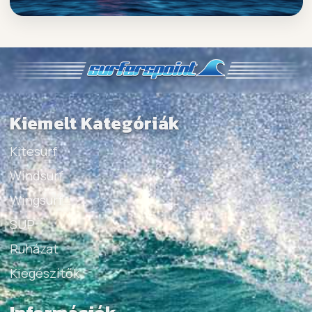
Kiemelt Kategóriák
Kitesurf
Windsurf
Wingsurf
SUP
Ruházat
Kiegészítők