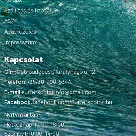
Szállítás és fizetés
ÁSZF
Adatkezelés
Impresszum
Kapcsolat
Cím:
1126 Budapest, Királyhágó u. 12.
Telefon:
+36/30-200-5344
E-mail:
surferspointinfo@gmail.com
Facebook:
facebook.com/Surferspoint.hu
Nyitvatartás:
Hétköznap
:
10:00–18:00
Szombat
:
10:00–14:00