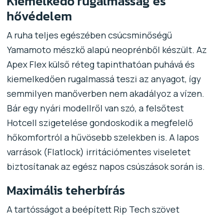
Kiemelkedő rugalmasság és
hővédelem
A ruha teljes egészében csúcsminőségű
Yamamoto mészkő alapú neoprénből készült. Az
Apex Flex külső réteg tapinthatóan puhává és
kiemelkedően rugalmassá teszi az anyagot, így
semmilyen manőverben nem akadályoz a vízen.
Bár egy nyári modellről van szó, a felsőtest
Hotcell szigetelése gondoskodik a megfelelő
hőkomfortról a hűvösebb szelekben is. A lapos
varrások (Flatlock) irritációmentes viseletet
biztosítanak az egész napos csúszások során is.
Maximális teherbírás
A tartósságot a beépített Rip Tech szövet