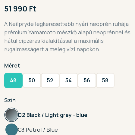
51 990 Ft
A Neilpryde legkeresettebb nyári neoprén ruhája
prémium Yamamoto mészkő alapú neoprénnel és
hátul cipzáras kialakítással a maximális
rugalmasságért a meleg vízi napokon.
Méret
48
50
52
54
56
58
Szín
C2 Black / Light grey - blue
C3 Petrol / Blue