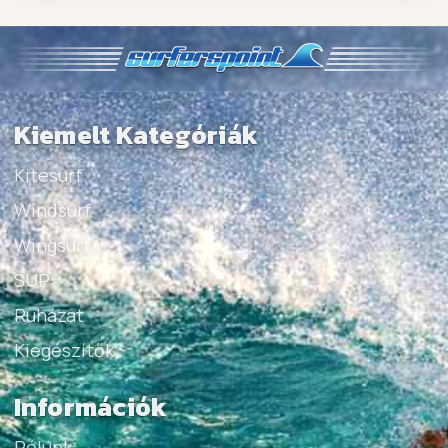
Kiemelt Kategóriák
Kitesurf
Windsurf
Wingsurf
SUP
Ruházat
Kiegészítők
Információk
Rólunk