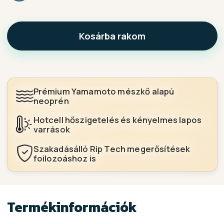
Kosárba rakom
Prémium Yamamoto mészkő alapú
neoprén
Hotcell hőszigetelés és kényelmes lapos
varrások
Szakadásálló Rip Tech megerősítések
foilozoáshoz is
Termékinformációk