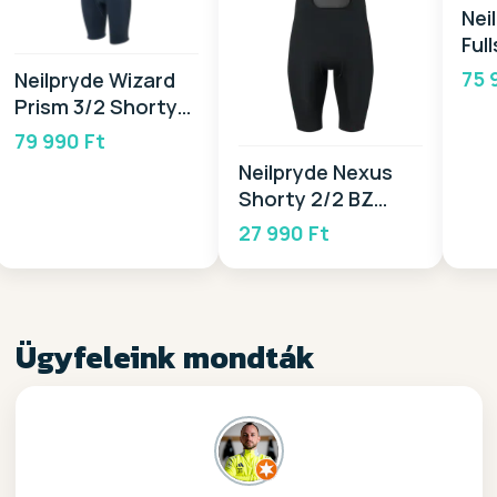
Nei
Ful
20
75 
Neilpryde Wizard
Prism 3/2 Shorty
L/S 2026
79 990 Ft
Neilpryde Nexus
Shorty 2/2 BZ
2026
27 990 Ft
Ügyfeleink mondták