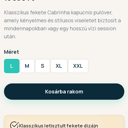
Klasszikus fekete Cabrinha kapucnis pulóver,
amely kényelmes és stílusos viseletet biztosít a
mindennapokban vagy egy hosszú vízi session
után.
Méret
L
M
S
XL
XXL
Kosárba rakom
Klasszikus letisztult fekete dizájn