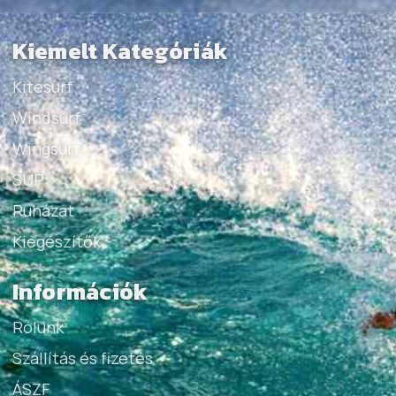
Kiemelt Kategóriák
Kitesurf
Windsurf
Wingsurf
SUP
Ruházat
Kiegészítők
Információk
Rólunk
Szállítás és fizetés
ÁSZF