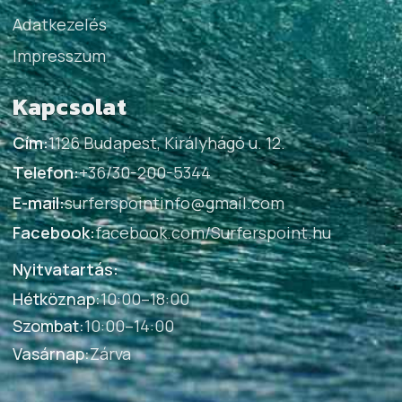
Adatkezelés
Impresszum
Kapcsolat
Cím:
1126 Budapest, Királyhágó u. 12.
Telefon:
+36/30-200-5344
E-mail:
surferspointinfo@gmail.com
Facebook:
facebook.com/Surferspoint.hu
Nyitvatartás:
Hétköznap
:
10:00–18:00
Szombat
:
10:00–14:00
Vasárnap
:
Zárva