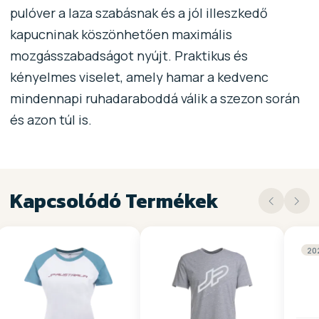
pulóver a laza szabásnak és a jól illeszkedő
kapucninak köszönhetően maximális
mozgásszabadságot nyújt. Praktikus és
kényelmes viselet, amely hamar a kedvenc
mindennapi ruhadaraboddá válik a szezon során
és azon túl is.
Kapcsolódó Termékek
20