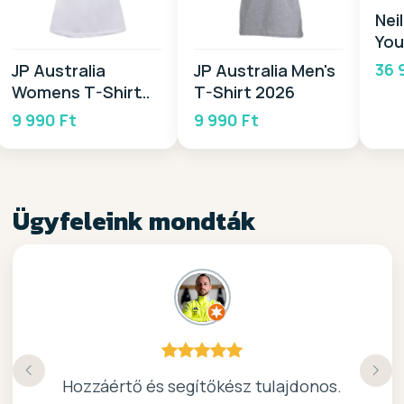
Nei
You
BZ 
36 
JP Australia
JP Australia Men's
Womens T-Shirt
T-Shirt 2026
2026
9 990 Ft
9 990 Ft
Ügyfeleink mondták
Köszönöm a gyors, barátságos kiszolgálast.
Hozzáértő és segítőkész tulajdonos.
Nagyon kedves elado, jo kis bolt :)
kiváló surf-ös bolt .. ajánlom!