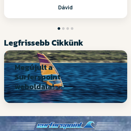
Dávid
Legfrissebb Cikkünk
Megújult a
Surferspoint
weboldala!