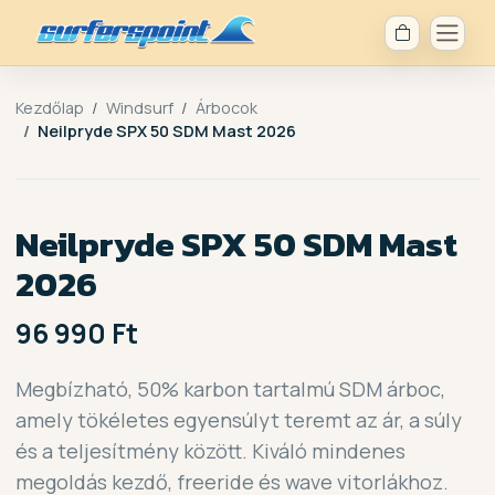
Kezdőlap
Windsurf
Árbocok
Neilpryde SPX 50 SDM Mast 2026
Neilpryde SPX 50 SDM Mast
2026
96 990 Ft
Megbízható, 50% karbon tartalmú SDM árboc,
amely tökéletes egyensúlyt teremt az ár, a súly
és a teljesítmény között. Kiváló mindenes
megoldás kezdő, freeride és wave vitorlákhoz.