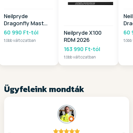
Neilpryde
Nei
Dragonfly Mast
Dra
2026
20
60 990 Ft-tól
60 
Neilpryde X100
RDM 2026
több változatban
több
163 990 Ft-tól
több változatban
Ügyfeleink mondták