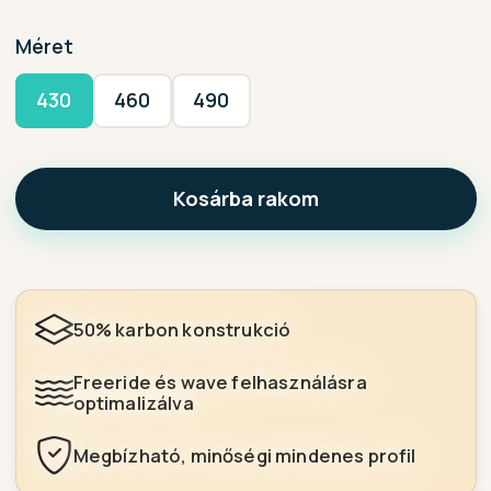
Méret
430
460
490
Kosárba rakom
50% karbon konstrukció
Freeride és wave felhasználásra
optimalizálva
Megbízható, minőségi mindenes profil