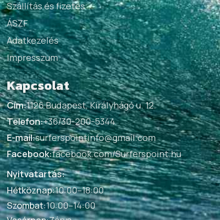
Szállítás és fizetés
ÁSZF
Adatkezelés
Impresszum
Kapcsolat
Cím:
1126 Budapest, Királyhágó u. 12.
Telefon:
+36/30-200-5344
E-mail:
surferspointinfo@gmail.com
Facebook:
facebook.com/Surferspoint.hu
Nyitvatartás:
Hétköznap
:
10:00–18:00
Szombat
:
10:00–14:00