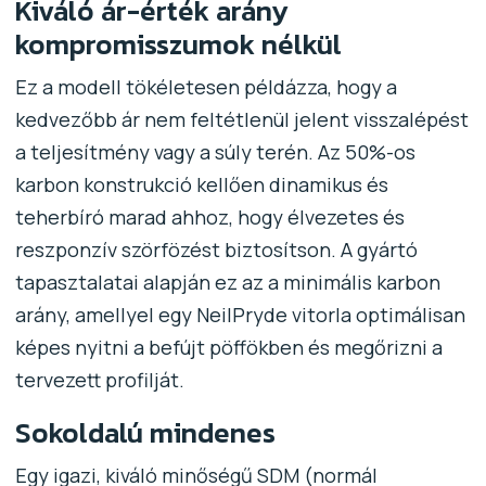
Kiváló ár-érték arány
kompromisszumok nélkül
Ez a modell tökéletesen példázza, hogy a
kedvezőbb ár nem feltétlenül jelent visszalépést
a teljesítmény vagy a súly terén. Az 50%-os
karbon konstrukció kellően dinamikus és
teherbíró marad ahhoz, hogy élvezetes és
reszponzív szörfözést biztosítson. A gyártó
tapasztalatai alapján ez az a minimális karbon
arány, amellyel egy NeilPryde vitorla optimálisan
képes nyitni a befújt pöffökben és megőrizni a
tervezett profilját.
Sokoldalú mindenes
Egy igazi, kiváló minőségű SDM (normál