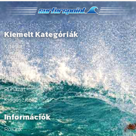
Kiemelt Kategóriák
Kitesurf
Windsurf
Wingsurf
SUP
Ruházat
Kiegészítők
Információk
Rólunk