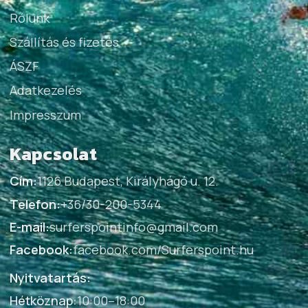
Rólunk
Szállítás és fizetés
ÁSZF
Adatkezelés
Impresszum
Kapcsolat
Cím:
1126 Budapest, Királyhágó u. 12.
Telefon:
+36/30-200-5344
E-mail:
surferspointinfo@gmail.com
Facebook:
facebook.com/Surferspoint.hu
Nyitvatartás:
Hétköznap
:
10:00–18:00