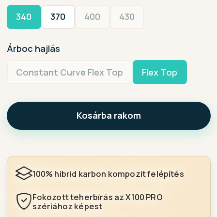
340
370
400
430
Árboc hajlás
Constant Curve Flex Top
Flex Top
Kosárba rakom
100% hibrid karbon kompozit felépítés
Fokozott teherbírás az X100 PRO
szériához képest