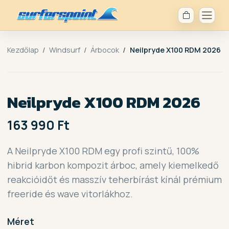
Kezdőlap
Windsurf
Árbocok
Neilpryde X100 RDM 2026
Neilpryde X100 RDM 2026
163 990 Ft
A Neilpryde X100 RDM egy profi szintű, 100%
hibrid karbon kompozit árboc, amely kiemelkedő
reakcióidőt és masszív teherbírást kínál prémium
freeride és wave vitorlákhoz.
Méret