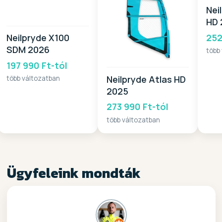
Nei
HD 
252
Neilpryde X100
SDM 2026
több
197 990 Ft-tól
Neilpryde Atlas HD
több változatban
2025
273 990 Ft-tól
több változatban
Ügyfeleink mondták