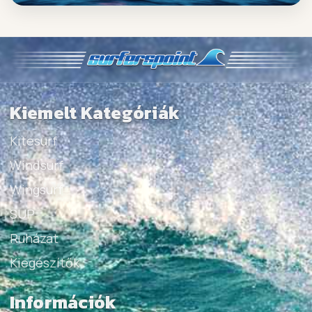
Kiemelt Kategóriák
Kitesurf
Windsurf
Wingsurf
SUP
Ruházat
Kiegészítők
Információk