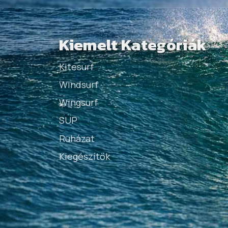
Kiemelt Kategóriák
Kitesurf
Windsurf
Wingsurf
SUP
Ruházat
Kiegészítők