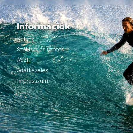
Információk
Rólunk
Szállítás és fizetés
ÁSZF
Adatkezelés
Impresszum