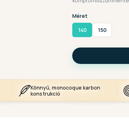
kompromisszummentes 
Méret
140
150
Könnyű, monocoque karbon
konstrukció