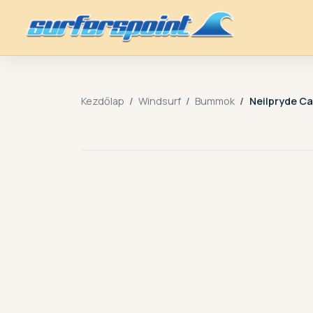
Kezdőlap
Windsurf
Bummok
Neilpryde C