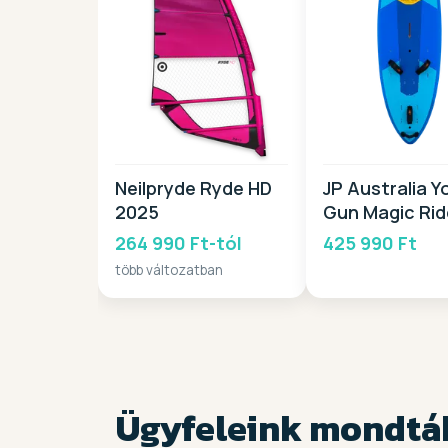
Neilpryde Ryde HD
JP Australia 
2025
Gun Magic Rid
2026
264 990 Ft-tól
425 990 Ft
több változatban
Ügyfeleink mondtá