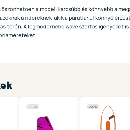
köszönhetően a modell karcsúbb és könnyebb a meg
azoknak a ridereknek, akik a páratlanul könnyű érzést
s terén. A legmodernebb wave szörfös igényeket is 
orlaméreteket.
kek
2025
2025