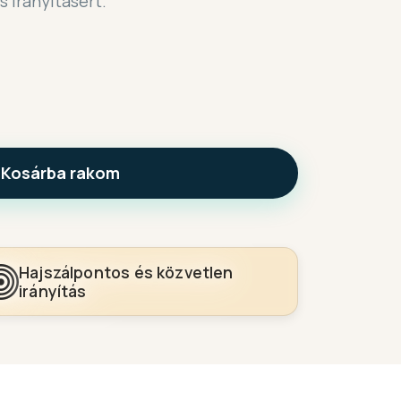
irányításért.
Kosárba rakom
Hajszálpontos és közvetlen
irányítás