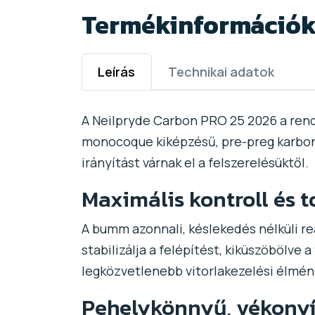
Termékinformáció
Leírás
Technikai adatok
A Neilpryde Carbon PRO 25 2026 a rend
monocoque kiképzésű, pre-preg karbon 
irányítást várnak el a felszerelésüktől.
Maximális kontroll és 
A bumm azonnali, késlekedés nélküli re
stabilizálja a felépítést, kiküszöbölve
legközvetlenebb vitorlakezelési élmé
Pehelykönnyű, vékonyít