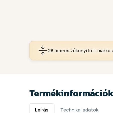
28 mm-es vékonyított markol
Termékinformáció
Leírás
Technikai adatok