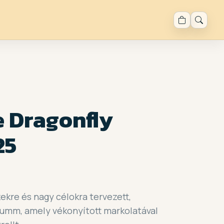
e Dragonfly
25
ekre és nagy célokra tervezett,
bumm, amely vékonyított markolatával