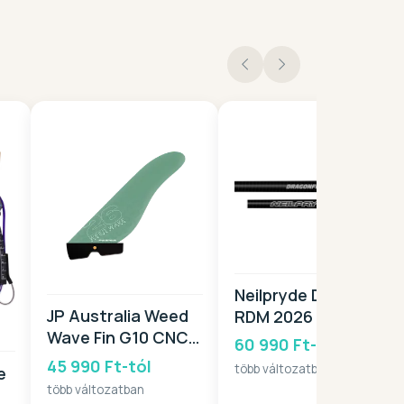
Neilpryde Dragonfly
JP Australia Weed
RDM 2026
Wave Fin G10 CNC
60 990 Ft-tól
PB 2026
45 990 Ft-tól
több változatban
e
több változatban