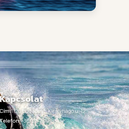
Kapcsolat
Cím:
1126 Budapest, Királyhágó u. 12.
Telefon:
+36/30-200-5344