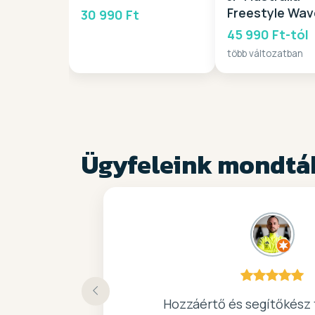
Freestyle Wav
30 990 Ft
PB Fin 2026
45 990 Ft-tól
több változatban
Ügyfeleink mondtá
Köszönöm a gyors, barátságos
Hozzáértő és segítőkész 
Nagyon kedves elado, jo 
kiváló surf-ös bolt .. 