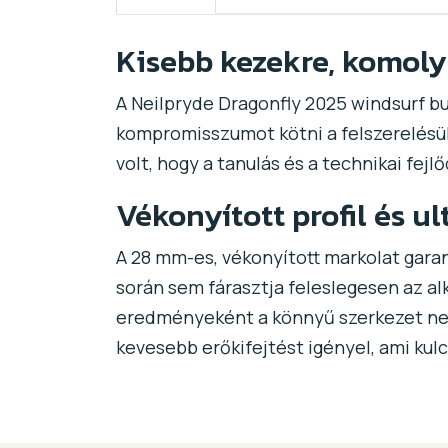
Kisebb kezekre, komoly
A Neilpryde Dragonfly 2025 windsurf bu
kompromisszumot kötni a felszerelésük 
volt, hogy a tanulás és a technikai fej
Vékonyított profil és u
A 28 mm-es, vékonyított markolat gara
során sem fárasztja feleslegesen az alk
eredményeként a könnyű szerkezet nem
kevesebb erőkifejtést igényel, ami kulc