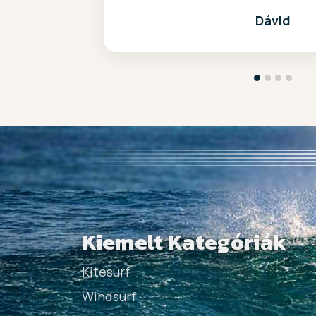
Dávid
Kiemelt Kategóriák
Kitesurf
Windsurf