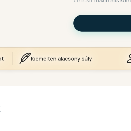
biztosít maximális kont
at
Kiemelten alacsony súly
k