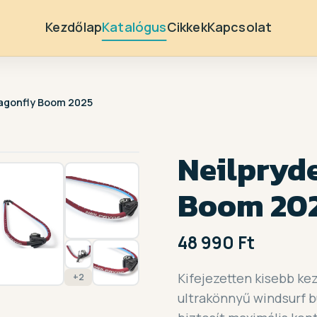
Kezdőlap
Katalógus
Cikkek
Kapcsolat
ragonfly Boom 2025
1 /
9
Neilpryd
Boom 20
48 990 Ft
Kifejezetten kisebb kez
+2
ultrakönnyű windsurf 