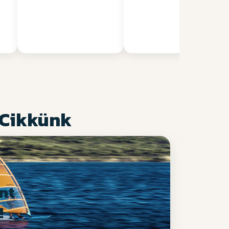
 Cikkünk
nt
!