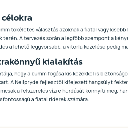
 célokra
mm tökéletes választás azoknak a fiatal vagy kisebb
terén. A tervezés során a legfőbb szempont a kényel
lődés a lehető leggyorsabb, a vitorla kezelése pedig 
ltrakönnyű kialakítás
ntálja, hogy a bumm fogása kis kezekkel is biztonsá
art. A Neilpryde fejlesztői kifejezett hangsúlyt fekte
csak a felszerelés vízre hordását könnyíti meg, ha
sfontosságú a fiatal riderek számára.