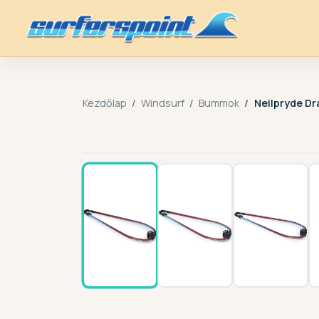
Kezdőlap
Windsurf
Bummok
Neilpryde D