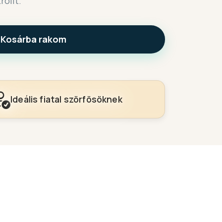
rollt.
Kosárba rakom
Ideális fiatal szörfösöknek