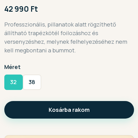
42 990 Ft
Professzionális, pillanatok alatt rögzíthető
állítható trapézkötél foilozáshoz és
versenyzéshez, melynek felhelyezéséhez nem
kell megbontani a bummot.
Méret
32
38
Kosárba rakom