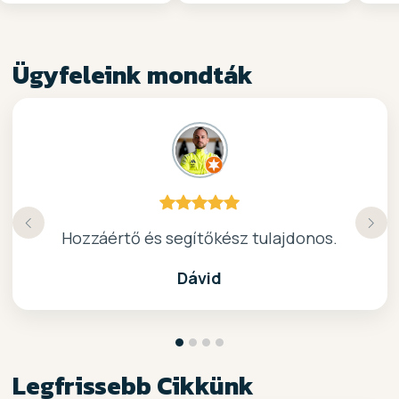
Ügyfeleink mondták
Köszönöm a gyors, barátságos kiszolgálast.
Hozzáértő és segítőkész tulajdonos.
Nagyon kedves elado, jo kis bolt :)
kiváló surf-ös bolt .. ajánlom!
Dávid
Legfrissebb Cikkünk