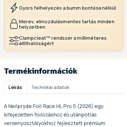
Gyors felhelyezés a bumm bontása nélkül
Merev, elmozdulásmentes tartás minden
helyzetben
Clampcleat™ rendszer a milliméteres
állíthatóságért
Termékinformációk
Leírás
Technikai adatok
A Neilpryde Foil Race HL Pro S (2026) egy
kifejezetten foilozáshoz és utánpótlás
versenyosztályokhoz fejlesztett prémium