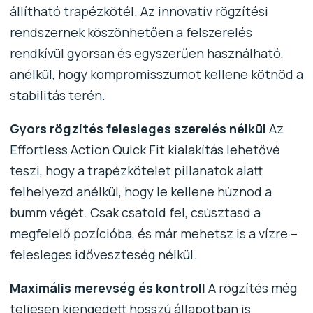
állítható trapézkötél. Az innovatív rögzítési
rendszernek köszönhetően a felszerelés
rendkívül gyorsan és egyszerűen használható,
anélkül, hogy kompromisszumot kellene kötnöd a
stabilitás terén.
Gyors rögzítés felesleges szerelés nélkül
Az
Effortless Action Quick Fit kialakítás lehetővé
teszi, hogy a trapézkötelet pillanatok alatt
felhelyezd anélkül, hogy le kellene húznod a
bumm végét. Csak csatold fel, csúsztasd a
megfelelő pozícióba, és már mehetsz is a vízre –
felesleges időveszteség nélkül.
Maximális merevség és kontroll
A rögzítés még
teljesen kiengedett hosszú állapotban is