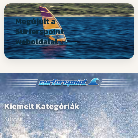
Megújult a
Surferspoint
weboldala!
Kiemelt Kategóriák
Kitesurf
Windsurf