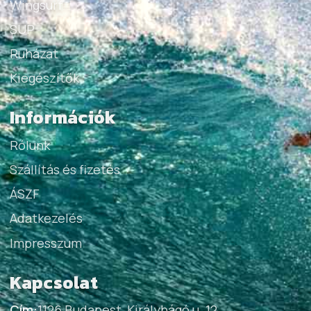
Wingsurf
SUP
Ruházat
Kiegészítők
Információk
Rólunk
Szállítás és fizetés
ÁSZF
Adatkezelés
Impresszum
Kapcsolat
Cím:
1126 Budapest, Királyhágó u. 12.