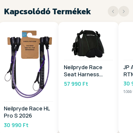
Kapcsolódó Termékek
JP 
Neilpryde Race
RTM
Seat Harness
20
2026
30 
57 990 Ft
több
Neilpryde Race HL
Pro S 2026
30 990 Ft