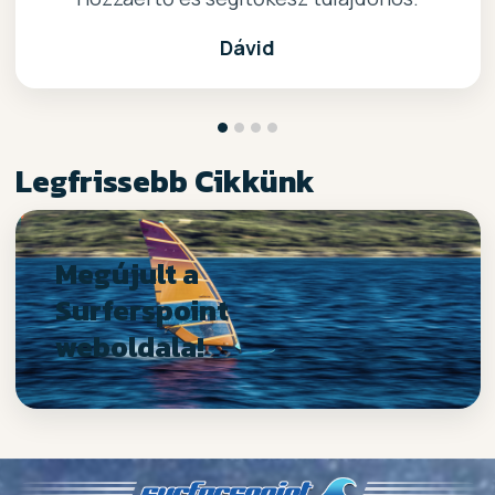
Dávid
Legfrissebb Cikkünk
Megújult a
Surferspoint
weboldala!