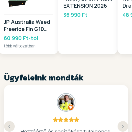
EXTENSION 2026
Dra
20
36 990 Ft
48 
JP Australia Weed
Freeride Fin G10
TT 2026
60 990 Ft-tól
több változatban
Ügyfeleink mondták
Köszönöm a gyors, barátságos kiszolgálast.
Hozzáértő és segítőkész tulajdonos.
Nagyon kedves elado, jo kis bolt :)
kiváló surf-ös bolt .. ajánlom!