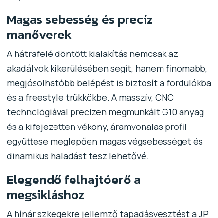
Magas sebesség és precíz
manőverek
A hátrafelé döntött kialakítás nemcsak az
akadályok kikerülésében segít, hanem finomabb,
megjósolhatóbb belépést is biztosít a fordulókba
és a freestyle trükkökbe. A masszív, CNC
technológiával precízen megmunkált G10 anyag
és a kifejezetten vékony, áramvonalas profil
együttese meglepően magas végsebességet és
dinamikus haladást tesz lehetővé.
Elegendő felhajtóerő a
megsikláshoz
A hínár szkegekre jellemző tapadásvesztést a JP