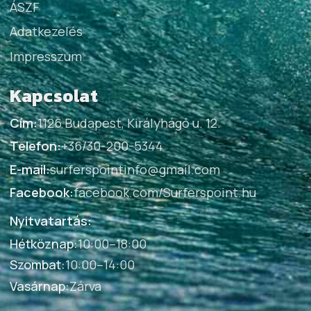
ÁSZF
Adatkezelés
Impresszum
Kapcsolat
Cím:
1126 Budapest, Királyhágó u. 12.
Telefon:
+36/30-200-5344
E-mail:
surferspointinfo@gmail.com
Facebook:
facebook.com/Surferspoint.hu
Nyitvatartás:
Hétköznap
:
10:00–18:00
Szombat
:
10:00–14:00
Vasárnap
:
Zárva