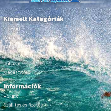
Kiemelt Kategóriák
Kitesurf
Windsurf
Wingsurf
SUP
Ruházat
Kiegészítők
Információk
Rólunk
Szállítás és fizetés