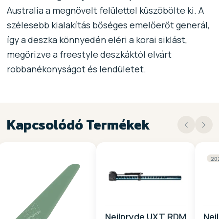
Australia a megnövelt felülettel küszöbölte ki. A
szélesebb kialakítás bőséges emelőerőt generál,
így a deszka könnyedén eléri a korai siklást,
megőrizve a freestyle deszkáktól elvárt
robbanékonyságot és lendületet.
Kapcsolódó Termékek
20
Neilpryde UXT RDM
Nei