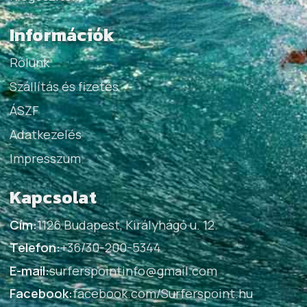
Információk
Rólunk
Szállítás és fizetés
ÁSZF
Adatkezelés
Impresszum
Kapcsolat
Cím:
1126 Budapest, Királyhágó u. 12.
Telefon:
+36/30-200-5344
E-mail:
surferspointinfo@gmail.com
Facebook:
facebook.com/Surferspoint.hu