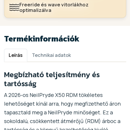
Freeride és wave vitorlákhoz
optimalizálva
Termékinformációk
Leírás
Technikai adatok
Megbízható teljesítmény és
tartósság
A 2026-os NeilPryde X50 RDM tökéletes
lehetőséget kínál arra, hogy megfizethető áron
tapasztald meg a NeilPryde minőséget. Ez a
sokoldalú, csökkentett átmérőjű (RDM) árboc a
tartósság és a könnyű kezelhetőség kiváló