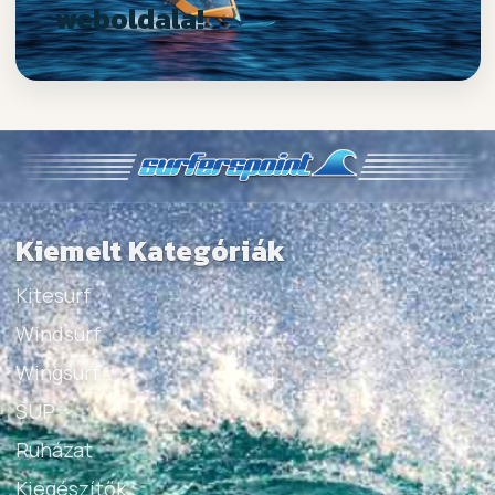
weboldala!
Kiemelt Kategóriák
Kitesurf
Windsurf
Wingsurf
SUP
Ruházat
Kiegészítők