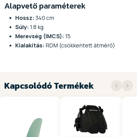
Alapvető paraméterek
Hossz:
340 cm
Súly:
1.8 kg
Merevség (IMCS):
15
Kialakítás:
RDM (csökkentett átmérő)
Kapcsolódó Termékek