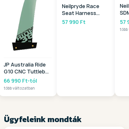
Nei
Neilpryde Race
SD
Seat Harness
20
2026
57 
57 990 Ft
több
JP Australia Ride
G10 CNC Tuttlebox
2026
66 990 Ft-tól
több változatban
Ügyfeleink mondták