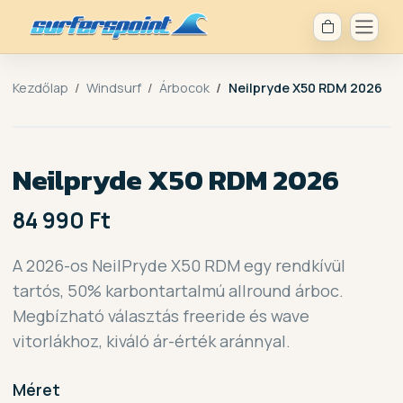
Kezdőlap
Windsurf
Árbocok
Neilpryde X50 RDM 2026
Neilpryde X50 RDM 2026
84 990 Ft
A 2026-os NeilPryde X50 RDM egy rendkívül
tartós, 50% karbontartalmú allround árboc.
Megbízható választás freeride és wave
vitorlákhoz, kiváló ár-érték aránnyal.
Méret