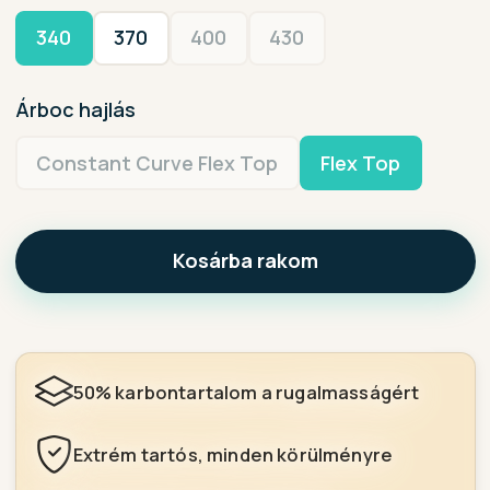
340
370
400
430
Árboc hajlás
Constant Curve Flex Top
Flex Top
Kosárba rakom
50% karbontartalom a rugalmasságért
Extrém tartós, minden körülményre