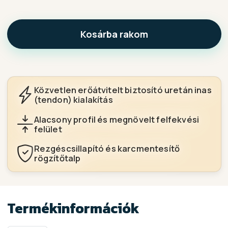
Kosárba rakom
Közvetlen erőátvitelt biztosító uretán inas
(tendon) kialakítás
Alacsony profil és megnövelt felfekvési
felület
Rezgéscsillapító és karcmentesítő
rögzítőtalp
Termékinformációk