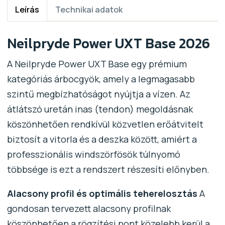
Leírás
Technikai adatok
Neilpryde Power UXT Base 2026
A Neilpryde Power UXT Base egy prémium
kategóriás árbocgyök, amely a legmagasabb
szintű megbízhatóságot nyújtja a vízen. Az
átlátszó uretán inas (tendon) megoldásnak
köszönhetően rendkívül közvetlen erőátvitelt
biztosít a vitorla és a deszka között, amiért a
professzionális windszörfösök túlnyomó
többsége is ezt a rendszert részesíti előnyben.
Alacsony profil és optimális teherelosztás
A
gondosan tervezett alacsony profilnak
köszönhetően a rögzítési pont közelebb kerül a