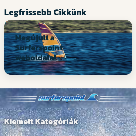
Legfrissebb Cikkünk
Megújult a
Surferspoint
weboldala!
Kiemelt Kategóriák
Kitesurf