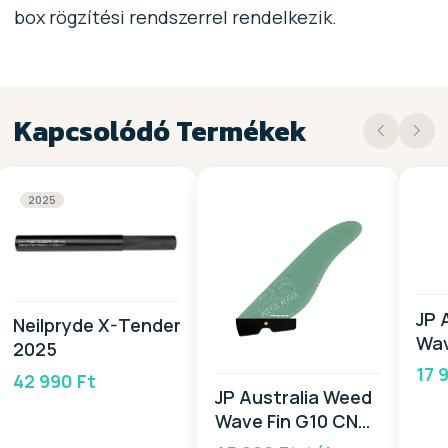
box rögzítési rendszerrel rendelkezik.
Kapcsolódó Termékek
2025
JP 
Neilpryde X-Tender
Wa
2025
CAR
17 
42 990 Ft
20
JP Australia Weed
Wave Fin G10 CNC
PB 2026