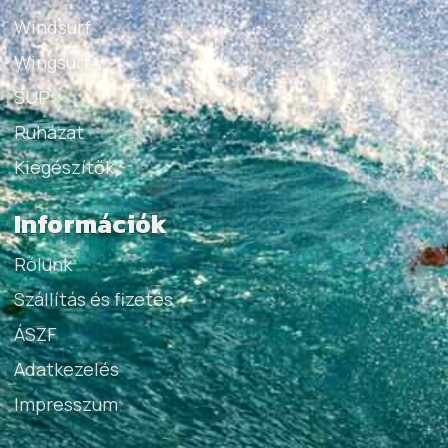
Windsurf
Wingsurf
SUP
Ruházat
Kiegészítők
Információk
Rólunk
Szállítás és fizetés
ÁSZF
Adatkezelés
Impresszum