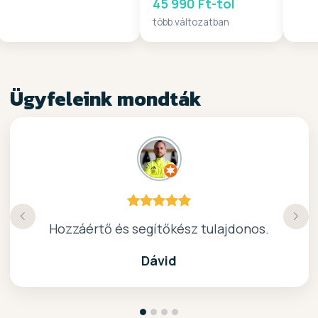
45 990 Ft-tól
több változatban
Ügyfeleink mondták
Köszönöm a gyors, barátságos kiszolgálast.
Hozzáértő és segítőkész tulajdonos.
Nagyon kedves elado, jo kis bolt :)
kiváló surf-ös bolt .. ajánlom!
Dávid