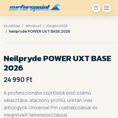
Kezdőlap
Windsurf
Kiegészítők
Neilpryde POWER UXT BASE 2026
Neilpryde POWER UXT BASE
2026
24 990 Ft
A professzionális szörfösök első számú
választása: alacsony profilú, uretán inas
árbocgyök Universal Pin csatlakozással és
megnövelt teherelosztással.