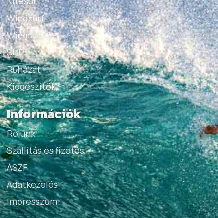
Kitesurf
Windsurf
Wingsurf
SUP
Ruházat
Kiegészítők
Információk
Rólunk
Szállítás és fizetés
ÁSZF
Adatkezelés
Impresszum