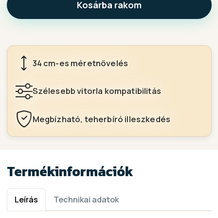
Kosárba rakom
34 cm-es méretnövelés
Szélesebb vitorla kompatibilitás
Megbízható, teherbíró illeszkedés
Termékinformációk
Leírás
Technikai adatok