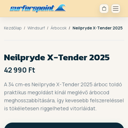
Kezdőlap
Windsurf
Árbocok
Neilpryde X-Tender 2025
Neilpryde X-Tender 2025
42 990 Ft
A 34 cm-es Neilpryde X-Tender 2025 árboc toldó
praktikus megoldást kínál meglévő árbocod
meghosszabbítására, így kevesebb felszereléssel
is tökéletesen riggelheted vitorláidat.