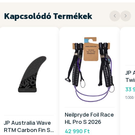
Kapcsolódó Termékek
JP 
Twi
SB 
33 
több
Neilpryde Foil Race
HL Pro S 2026
JP Australia Wave
RTM Carbon Fin SB
42 990 Ft