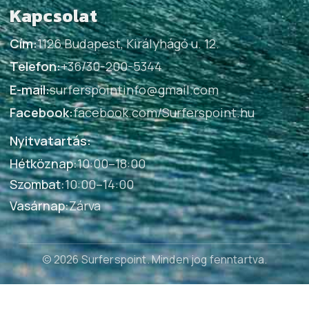
Kapcsolat
Cím:
1126 Budapest, Királyhágó u. 12.
Telefon:
+36/30-200-5344
E-mail:
surferspointinfo@gmail.com
Facebook:
facebook.com/Surferspoint.hu
Nyitvatartás:
Hétköznap
:
10:00–18:00
Szombat
:
10:00–14:00
Vasárnap
:
Zárva
© 2026 Surferspoint
. Minden jog fenntartva.