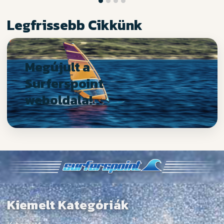
Legfrissebb Cikkünk
Megújult a
Surferspoint
weboldala!
Kiemelt Kategóriák