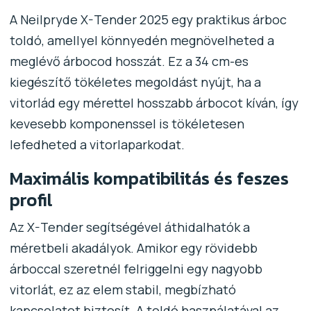
A Neilpryde X-Tender 2025 egy praktikus árboc
toldó, amellyel könnyedén megnövelheted a
meglévő árbocod hosszát. Ez a 34 cm-es
kiegészítő tökéletes megoldást nyújt, ha a
vitorlád egy mérettel hosszabb árbocot kíván, így
kevesebb komponenssel is tökéletesen
lefedheted a vitorlaparkodat.
Maximális kompatibilitás és feszes
profil
Az X-Tender segítségével áthidalhatók a
méretbeli akadályok. Amikor egy rövidebb
árboccal szeretnél felriggelni egy nagyobb
vitorlát, ez az elem stabil, megbízható
kapcsolatot biztosít. A toldó használatával az