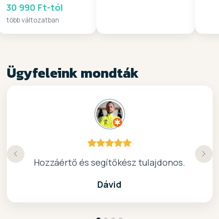
2026
30 990 Ft-tól
több változatban
Ügyfeleink mondták
Köszönöm a gyors, barátságos kiszolgálast.
Hozzáértő és segítőkész tulajdonos.
Nagyon kedves elado, jo kis bolt :)
kiváló surf-ös bolt .. ajánlom!
Dávid