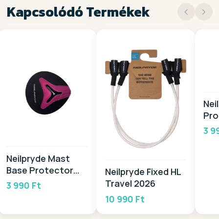
Kapcsolódó Termékek
Nei
Pro
3 9
Neilpryde Mast
Base Protector
Neilpryde Fixed HL
2026
Travel 2026
3 990 Ft
10 990 Ft