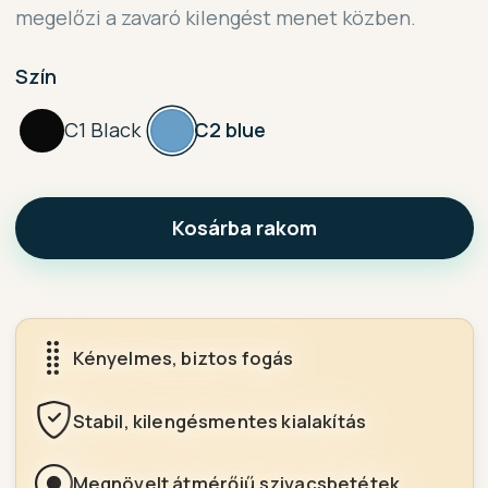
megelőzi a zavaró kilengést menet közben.
Szín
C1 Black
C2 blue
Kosárba rakom
Kényelmes, biztos fogás
Stabil, kilengésmentes kialakítás
Megnövelt átmérőjű szivacsbetétek