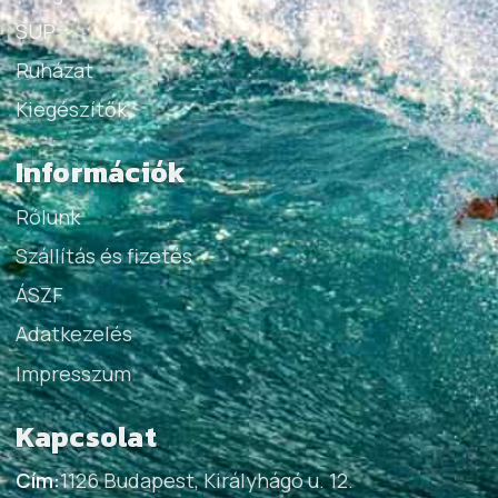
SUP
Ruházat
Kiegészítők
Információk
Rólunk
Szállítás és fizetés
ÁSZF
Adatkezelés
Impresszum
Kapcsolat
Cím:
1126 Budapest, Királyhágó u. 12.