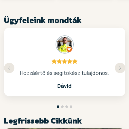
Ügyfeleink mondták
Köszönöm a gyors, barátságos kiszolgálast.
Hozzáértő és segítőkész tulajdonos.
Nagyon kedves elado, jo kis bolt :)
kiváló surf-ös bolt .. ajánlom!
Dávid
Legfrissebb Cikkünk