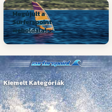
Megújult a
Surferspoint
weboldala!
Kiemelt Kategóriák
Kitesurf
Windsurf
Wingsurf