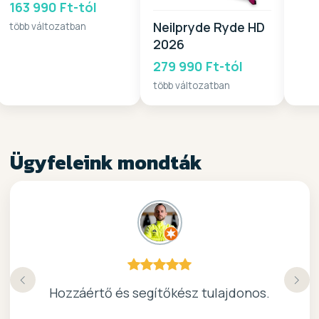
163 990 Ft-tól
Neilpryde Ryde HD
több változatban
2026
279 990 Ft-tól
több változatban
Ügyfeleink mondták
Köszönöm a gyors, barátságos kiszolgálast.
Hozzáértő és segítőkész tulajdonos.
Nagyon kedves elado, jo kis bolt :)
kiváló surf-ös bolt .. ajánlom!