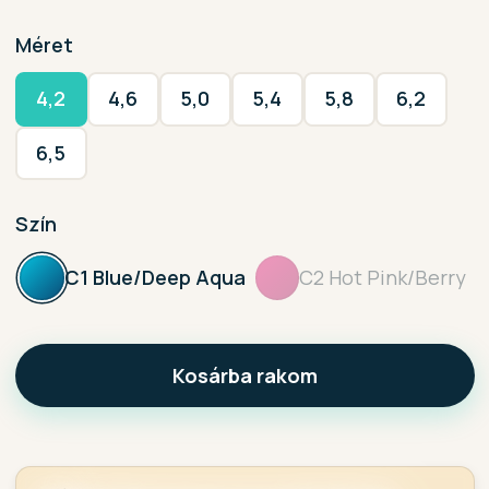
Méret
4,2
4,6
5,0
5,4
5,8
6,2
6,5
Szín
C1 Blue/Deep Aqua
C2 Hot Pink/Berry
Kosárba rakom