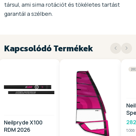
társul, ami sima rotációt és tökéletes tartást
garantál a szélben.
Kapcsolódó Termékek
20
Nei
Spe
282
Neilpryde X100
RDM 2026
több