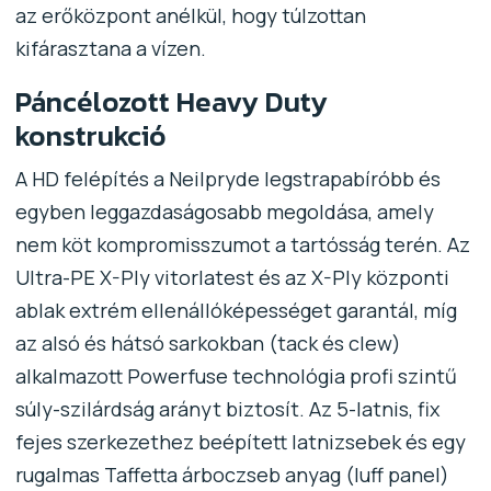
az erőközpont anélkül, hogy túlzottan
kifárasztana a vízen.
Páncélozott Heavy Duty
konstrukció
A HD felépítés a Neilpryde legstrapabíróbb és
egyben leggazdaságosabb megoldása, amely
nem köt kompromisszumot a tartósság terén. Az
Ultra-PE X-Ply vitorlatest és az X-Ply központi
ablak extrém ellenállóképességet garantál, míg
az alsó és hátsó sarkokban (tack és clew)
alkalmazott Powerfuse technológia profi szintű
súly-szilárdság arányt biztosít. Az 5-latnis, fix
fejes szerkezethez beépített latnizsebek és egy
rugalmas Taffetta árboczseb anyag (luff panel)