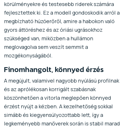
körülményekre és testesebb riderek számára
fejlesztettek ki. Ez a modell gondoskodik arról a
megbízható húzóerőről, amire a habokon való
gyors áttöréshez és az óriási ugrásokhoz
szükséged van, miközben a hullámon
meglovagolva sem veszít semmit a
mozgékonyságából.
Finomhangolt, könnyed érzés
A megújult, valamivel nagyobb nyúlású profilnak
és az aprólékosan korrigált szabásnak
köszönhetően a vitorla meglepően könnyed
érzést nyújt a kézben. A kezelhetőség sokkal
simább és kiegyensúlyozottabb lett, így a
legkeményebb manőverek során is stabil marad