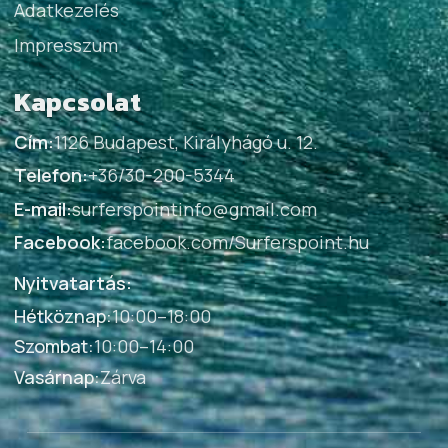
Adatkezelés
Impresszum
Kapcsolat
Cím:
1126 Budapest, Királyhágó u. 12.
Telefon:
+36/30-200-5344
E-mail:
surferspointinfo@gmail.com
Facebook:
facebook.com/Surferspoint.hu
Nyitvatartás:
Hétköznap
:
10:00–18:00
Szombat
:
10:00–14:00
Vasárnap
:
Zárva