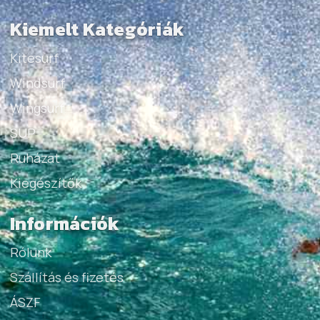
Kiemelt Kategóriák
Kitesurf
Windsurf
Wingsurf
SUP
Ruházat
Kiegészítők
Információk
Rólunk
Szállítás és fizetés
ÁSZF