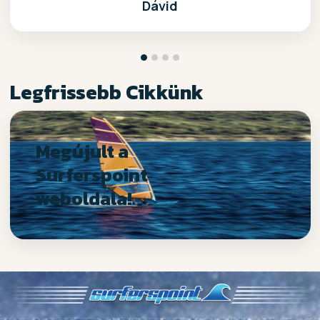
Dávid
Legfrissebb Cikkünk
Megújult a
Surferspoint
weboldala!