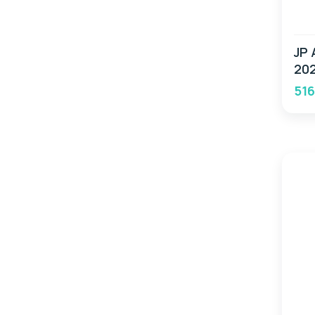
JP 
20
516