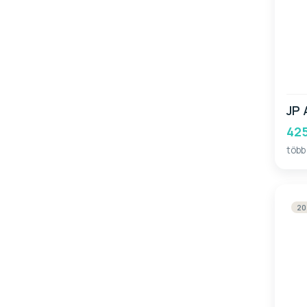
JP 
425
több
20