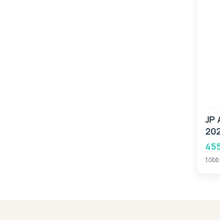
JP 
20
455
több