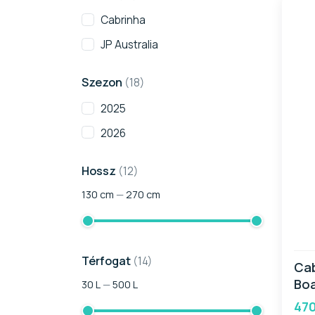
Cabrinha
JP Australia
Szezon
(18)
2025
2026
Hossz
(12)
130
cm
—
270
cm
Térfogat
(14)
Ca
Bo
30
L
—
500
L
470