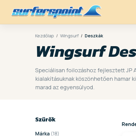
Kezdőlap
Wingsurf
Deszkák
Wingsurf De
Speciálisan foilozáshoz fejlesztett JP 
kialakításuknak köszönhetően hamar kiem
marad az egyensúlyod.
Szűrők
Rend
Márka
(18)