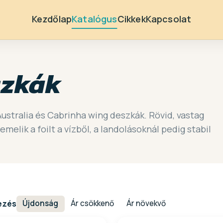
Kezdőlap
Katalógus
Cikkek
Kapcsolat
szkák
Australia és Cabrinha wing deszkák. Rövid, vastag
elik a foilt a vízből, a landolásoknál pedig stabil
ezés
Újdonság
Ár csökkenő
Ár növekvő