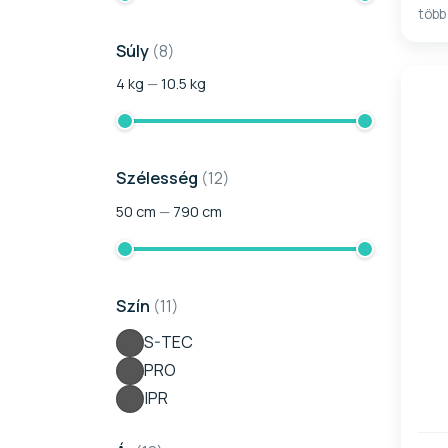
több
Súly
(8)
4
kg
—
10.5
kg
Szélesség
(12)
50
cm
—
790
cm
Szín
(11)
S-TEC
PRO
IPR