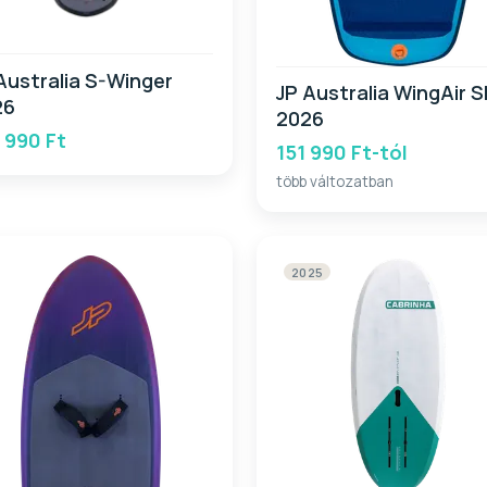
Australia S-Winger
JP Australia WingAir S
26
2026
 990 Ft
151 990 Ft-tól
több változatban
2025