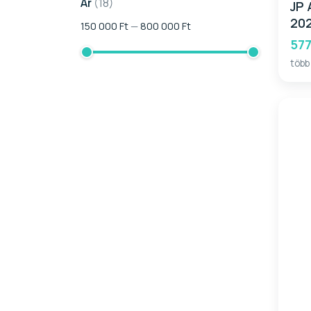
Ár
(18)
JP 
20
150 000
Ft
—
800 000
Ft
577
több