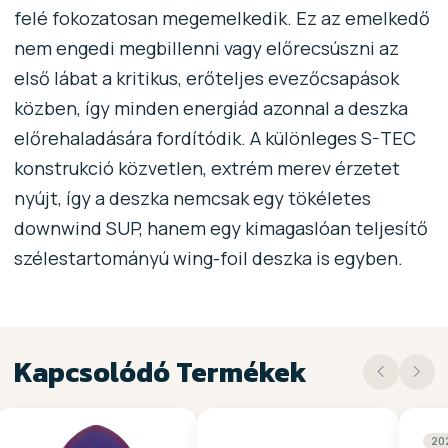
felé fokozatosan megemelkedik. Ez az emelkedő
nem engedi megbillenni vagy előrecsúszni az
első lábat a kritikus, erőteljes evezőcsapások
közben, így minden energiád azonnal a deszka
előrehaladására fordítódik. A különleges S-TEC
konstrukció közvetlen, extrém merev érzetet
nyújt, így a deszka nemcsak egy tökéletes
downwind SUP, hanem egy kimagaslóan teljesítő
szélestartományú wing-foil deszka is egyben.
Kapcsolódó Termékek
20