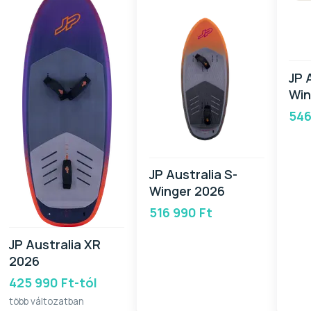
JP 
Win
546
JP Australia S-
Winger 2026
516 990 Ft
JP Australia XR
2026
425 990 Ft-tól
több változatban