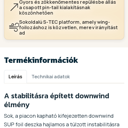
Gyors és zökkenőmentes repülésbe állás
a csapott pin-tail kialakításnak
köszönhetően
Sokoldalú S-TEC platform, amely wing-
foilozáshoz is közvetlen, merev irányítást
ad
Termékinformációk
Leírás
Technikai adatok
A stabilitásra épített downwind
élmény
Sok, a piacon kapható kifejezetten downwind
SUP foil deszka hajlamos a túlzott instabilitásra