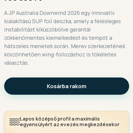
A JP Australia Downwind 2026 egy innovatív
kialakítású SUP foil deszka, amely a felesleges
instabilitást kiküszöbölve garantál
zökkenőmentes kiemelkedést és tempót a
hátszeles menetek során. Merev szerkezetének
köszönhetően wing-foilozáshoz is tökéletes
választás.
Kosárba rakom
Lapos középső profil a maximális
egyensúlyért az evezés megkezdésekor