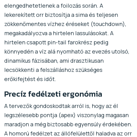
elengedhetetlenek a foilozás során. A
lekerekített orr biztosítja a sima és teljesen
zökkenőmentes vízhez éréseket (touchdown),
megakadályozva a hirtelen lassulásokat. A
hirtelen csapott pin-tail farokrész pedig
könnyedén a víz alá nyomható az evezés utolsó,
dinamikus fázisában, ami drasztikusan
lecsökkenti a felszálláshoz szükséges
erőkifejtést és időt.
Precíz fedélzeti ergonómia
A tervezők gondoskodtak arról is, hogy az él
legszélesebb pontja (apex) viszonylag magasan
maradjon a még biztosabb egyensúly érdekében.
A homorú fedélzet az állófelülettől haladva az orr