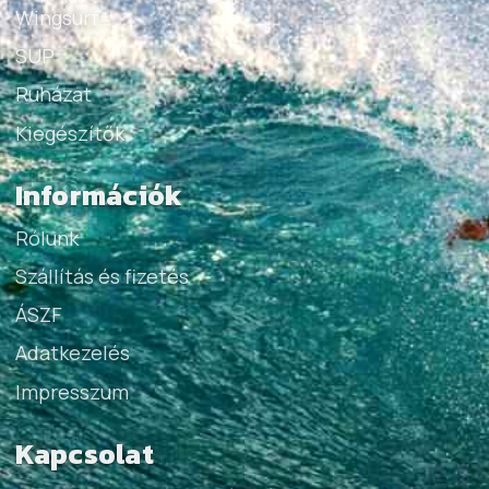
Wingsurf
SUP
Ruházat
Kiegészítők
Információk
Rólunk
Szállítás és fizetés
ÁSZF
Adatkezelés
Impresszum
Kapcsolat