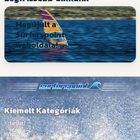
Megújult a
Surferspoint
weboldala!
Kiemelt Kategóriák
Kitesurf
Windsurf