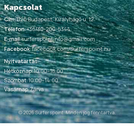
Kapcsolat
Cím:
1126 Budapest, Királyhágó u. 12.
Telefon:
+36/30-200-5344
E-mail:
surferspointinfo@gmail.com
Facebook:
facebook.com/Surferspoint.hu
Nyitvatartás:
Hétköznap
:
10:00–18:00
Szombat
:
10:00–14:00
Vasárnap
:
Zárva
© 2026 Surferspoint
. Minden jog fenntartva.