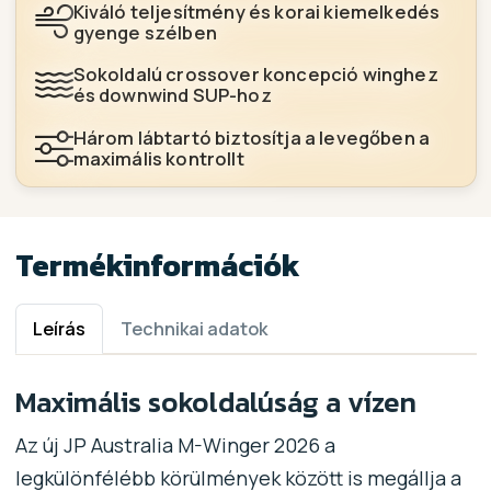
Kiváló teljesítmény és korai kiemelkedés
gyenge szélben
Sokoldalú crossover koncepció winghez
és downwind SUP-hoz
Három lábtartó biztosítja a levegőben a
maximális kontrollt
Termékinformációk
Leírás
Technikai adatok
Maximális sokoldalúság a vízen
Az új JP Australia M-Winger 2026 a
legkülönfélébb körülmények között is megállja a