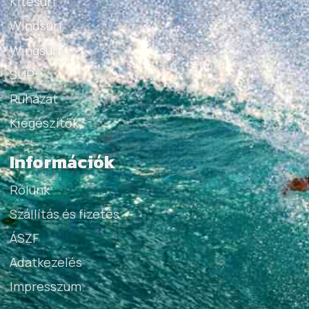
Kitesurf
Windsurf
Wingsurf
SUP
Ruházat
Kiegészítők
Információk
Rólunk
Szállítás és fizetés
ÁSZF
Adatkezelés
Impresszum