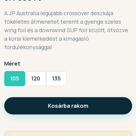
A JP Australia legújabb crossover deszkája
tökéletes átmenetet teremt a gyenge szeles
wing foil és a downwind SUP foil között, ötvözve
a korai kiemelkedést a kimagasló
fordulékonysággal.
Méret
105
120
135
Kosárba rakom