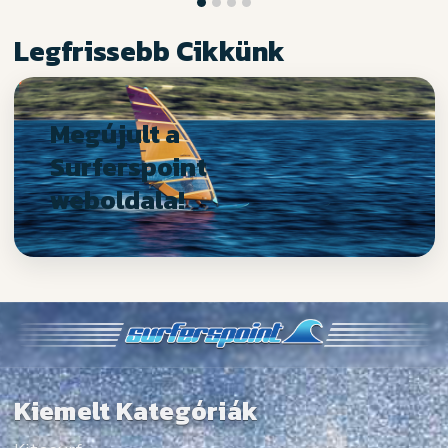
Legfrissebb Cikkünk
Megújult a
Surferspoint
weboldala!
Kiemelt Kategóriák