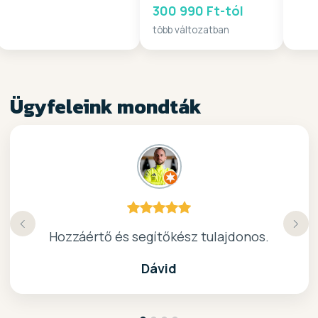
300 990 Ft-tól
több változatban
Ügyfeleink mondták
Köszönöm a gyors, barátságos kiszolgálast.
Hozzáértő és segítőkész tulajdonos.
Nagyon kedves elado, jo kis bolt :)
kiváló surf-ös bolt .. ajánlom!
Dávid