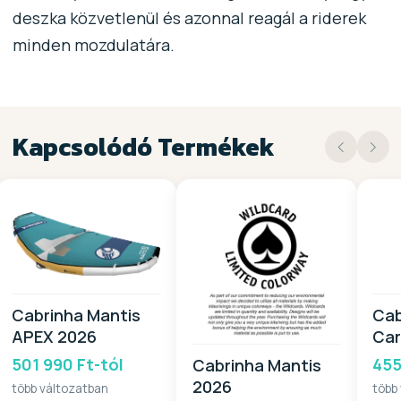
deszka közvetlenül és azonnal reagál a riderek
minden mozdulatára.
Kapcsolódó Termékek
Cabrinha Mantis
Cab
APEX 2026
Car
501 990 Ft-tól
455
Cabrinha Mantis
2026
több változatban
több